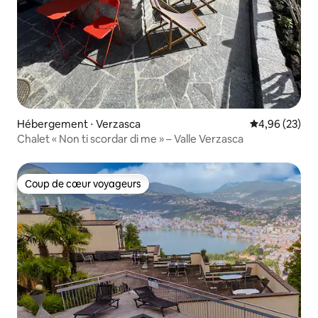
Hébergement ⋅ Verzasca
Évaluation mo
4,96 (23)
Chalet « Non ti scordar di me » – Valle Verzasca
Coup de cœur voyageurs
Coup de cœur voyageurs