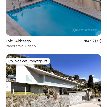
Loft ⋅ Aldesago
Évaluation mo
4,92 (72)
PanoramicLugano
Coup de cœur voyageurs
Coup de cœur voyageurs