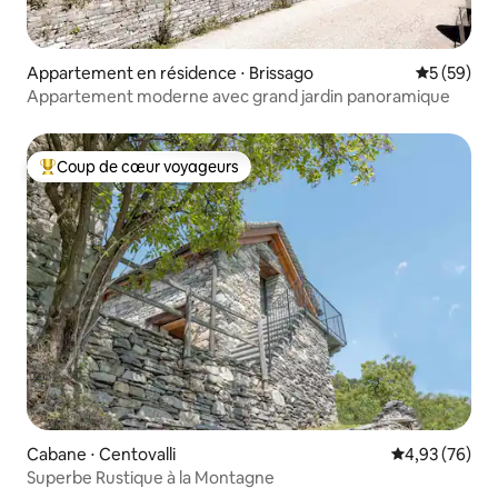
Appartement en résidence ⋅ Brissago
Évaluation
5 (59)
Appartement moderne avec grand jardin panoramique
Coup de cœur voyageurs
Coups de cœur voyageurs les plus appréciés
Cabane ⋅ Centovalli
Évaluation mo
4,93 (76)
Superbe Rustique à la Montagne