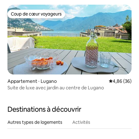
Coup de cœur voyageurs
Coup de cœur voyageurs
Appartement ⋅ Lugano
Évaluation mo
4,86 (36)
Suite de luxe avec jardin au centre de Lugano
Destinations à découvrir
Autres types de logements
Activités