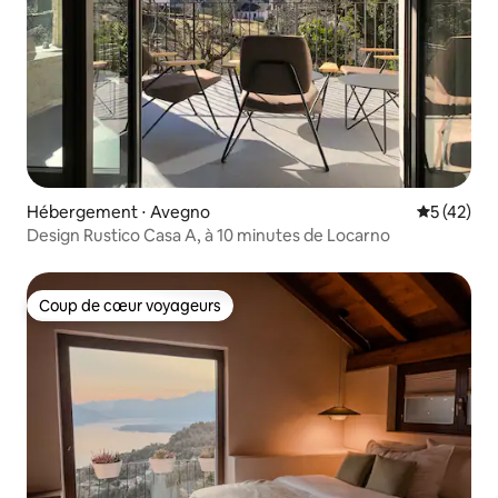
Hébergement ⋅ Avegno
Évaluation
5 (42)
Design Rustico Casa A, à 10 minutes de Locarno
Coup de cœur voyageurs
Coup de cœur voyageurs