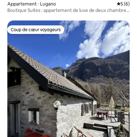
Appartement ⋅ Lugano
Évaluatio
5 (6)
Boutique Suites : appartement de luxe de deux chambres
- climatisation
Coup de cœur voyageurs
Coup de cœur voyageurs