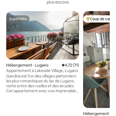
plus encore.
Superhôte
Coup de cœur 
Superhôte
Coups de cœur vo
Hébergement ⋅ Lugano
Évaluation moyenne sur la base
4,72 (71)
Appartement à Lakeside Village, Lugano
Gandria est l'un des villages piétonniers
les plus romantiques du lac de Lugano,
niché entre des ruelles et des arcades
Cet appartement avec vue imprenable
sur le lac depuis chaque pièce dispose de
2 balcons donnant sur le lac, de
2 chambres, d'un grand salon, d'une
cuisine entièrement équipée avec des
Hébergement ⋅ Ve
produits de première nécessité, de