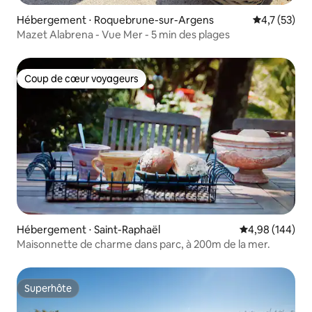
Hébergement ⋅ Roquebrune-sur-Argens
Évaluation m
4,7 (53)
Mazet Alabrena - Vue Mer - 5 min des plages
Coup de cœur voyageurs
Coup de cœur voyageurs
Hébergement ⋅ Saint-Raphaël
Évaluation moy
4,98 (144)
Maisonnette de charme dans parc, à 200m de la mer.
Superhôte
Superhôte