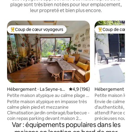
plage sont très bien notées pour leur emplacement,
leur propreté et bien plus encore.
Coup de cœur voyageurs
Coup de cœur 
Coups de cœur voyageurs les plus appréciés
Coups de cœur vo
Hébergement ⋅ La Seyne-sur
Évaluation moyenne sur la base
4,9 (196)
Hébergement ⋅ Le
-Mer
Petite maison atypique au calme plage a
Petite maison lum
pied
la mer
Petite maison atypique en impasse très
Envie de calme, de
calme plein pied et mezzanine
d'authenticité, le 
Climatisation jardin ombragé/barbecue -
attend! Parce que
coin repas parking devant maison 2
précieuses nous av
Var : équipements populaires dans les
places PLAGES 3mn à pied la Verne
petit cocon douillet
(surveillee) 10 mn à pied Fabregas
cette charmante p