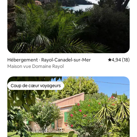
Hébergement ⋅ Rayol-Canadel-sur-Mer
Évaluation mo
4,94 (18)
Maison vue Domaine Rayol
Coup de cœur voyageurs
Coup de cœur voyageurs