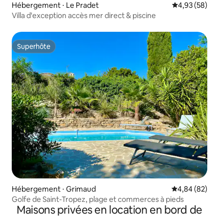
Hébergement ⋅ Le Pradet
Évaluation mo
4,93 (58)
Villa d'exception accès mer direct & piscine
Superhôte
Superhôte
Hébergement ⋅ Grimaud
Évaluation mo
4,84 (82)
Golfe de Saint-Tropez, plage et commerces à pieds
Maisons privées en location en bord de