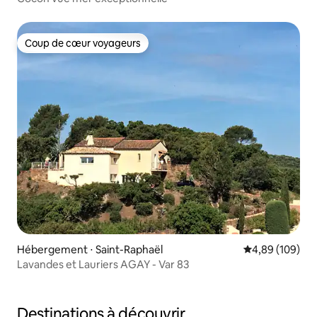
Coup de cœur voyageurs
Coup de cœur voyageurs
Hébergement ⋅ Saint-Raphaël
Évaluation moy
4,89 (109)
Lavandes et Lauriers AGAY - Var 83
Destinations à découvrir