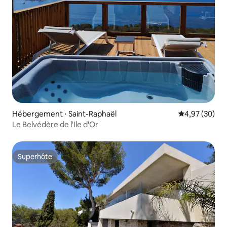
Hébergement ⋅ Saint-Raphaël
Évaluation mo
4,97 (30)
Le Belvédère de l'Ile d'Or
Superhôte
Superhôte