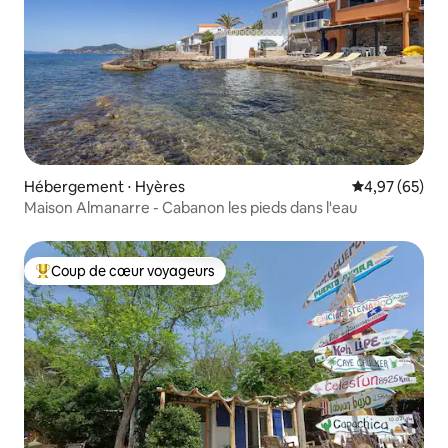
Hébergement ⋅ Hyères
Évaluation mo
4,97 (65)
Maison Almanarre - Cabanon les pieds dans l'eau
Coup de cœur voyageurs
Coups de cœur voyageurs les plus appréciés