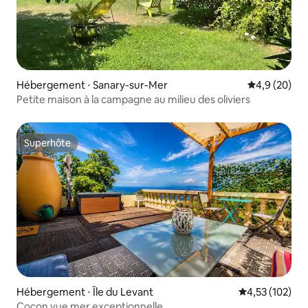
Hébergement ⋅ Sanary-sur-Mer
Évaluation m
4,9 (20)
Petite maison à la campagne au milieu des oliviers
Superhôte
Superhôte
Hébergement ⋅ Île du Levant
Évaluation moy
4,53 (102)
Cocon vue mer exceptionnelle