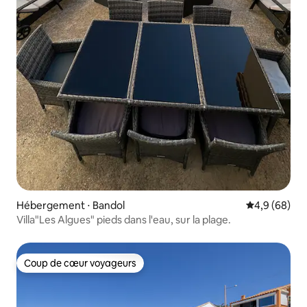
Hébergement ⋅ Bandol
Évaluation m
4,9 (68)
Villa"Les Algues" pieds dans l'eau, sur la plage.
Coup de cœur voyageurs
Coup de cœur voyageurs