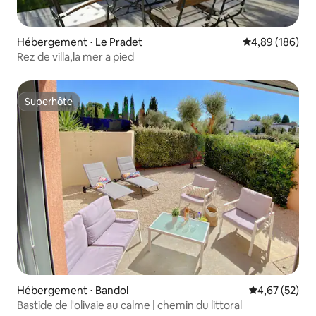
Hébergement ⋅ Le Pradet
Évaluation moy
4,89 (186)
Rez de villa,la mer a pied
Superhôte
Superhôte
Hébergement ⋅ Bandol
Évaluation mo
4,67 (52)
Bastide de l'olivaie au calme | chemin du littoral