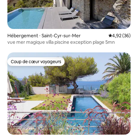
Hébergement ⋅ Saint-Cyr-sur-Mer
Évaluation mo
4,92 (36)
vue mer magique villa piscine exception plage 5mn
Coup de cœur voyageurs
Coup de cœur voyageurs