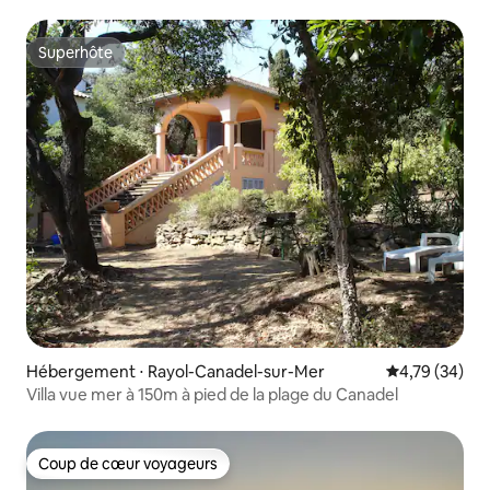
Superhôte
Superhôte
Hébergement ⋅ Rayol-Canadel-sur-Mer
Évaluation mo
4,79 (34)
Villa vue mer à 150m à pied de la plage du Canadel
Coup de cœur voyageurs
Coup de cœur voyageurs