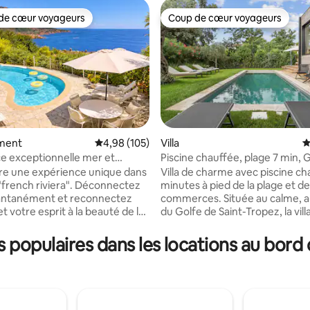
de cœur voyageurs
Coup de cœur voyageurs
 cœur voyageurs les plus appréciés
Coup de cœur voyageurs
ment
Évaluation moyenne sur la base de 105 commen
4,98 (105)
Villa
É
e exceptionnelle mer et
Piscine chauffée, plage 7 min, 
la base de 105 commentaires : 4,86 sur 5
Piscine
Saint-Tropez
re une expérience unique dans
Villa de charme avec piscine ch
 "french riviera". Déconnectez
minutes à pied de la plage et d
tantanément et reconnectez
commerces. Située au calme, 
t votre esprit à la beauté de la
du Golfe de Saint-Tropez, la vill
de la mer. Nichée dans la colline
Latemana vous invite à profiter 
 la petite Léontine offre un
de la Côte d’Azur en toute saiso
populaires dans les locations au bord d
ure et mer exceptionnel Lieu
pour télétravailler au soleil, se
armi les plus beaux de la côte
en famille ou entre amis, la villa
 logement a été décoré selon
cadre privilégié alliant confort
ations de voyages pour offrir un
de vivre. Récemment rénovée 
 repos. Piscine, vue mer,
matériaux de qualité et climatis