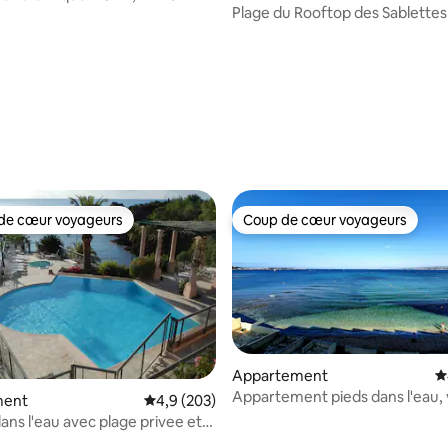
Plage du Rooftop des Sablettes
atuit
r la base de 154 commentaires : 4,9 sur 5
de cœur voyageurs
Coup de cœur voyageurs
 cœur voyageurs les plus appréciés
Coup de cœur voyageurs
Appartement
É
la base de 105 commentaires : 4,94 sur 5
Appartement pieds dans l'eau,
ment
Évaluation moyenne sur la base de 203 comme
4,9 (203)
féerique
ans l'eau avec plage privee et