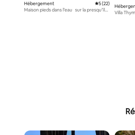
Hébergement
Évaluation moyenne
5 (22)
Héberge
Maison pieds dans l’eau sur la presqu’île
Villa Thym
de Giens
plage, ten
Ré