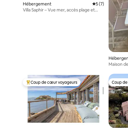
Hébergement
Évaluation moyenn
5 (7)
Villa Saphir – Vue mer, accès plage et
piscine
Héberge
Maison de
Coup de cœur voyageurs
Coup de
Coups de cœur voyageurs les plus appréciés
Coup de