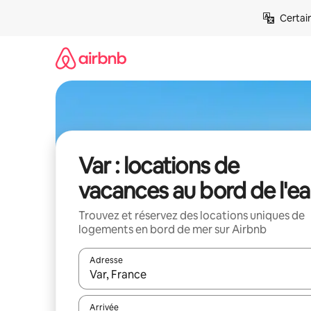
Aller
Certai
directement
au
contenu
Var : locations de
vacances au bord de l'e
Trouvez et réservez des locations uniques de
logements en bord de mer sur Airbnb
Adresse
Lorsque les résultats s'affichent, utilisez les flèc
Arrivée