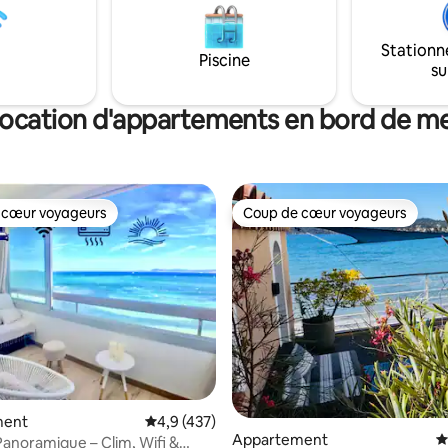
otique verdoyant et calme vous
propose des espaces lumineux
ont de déconnecter
chaleureux et accueillants.
Stationn
Piscine
su
ocation d'appartements en bord de m
 cœur voyageurs
Coup de cœur voyageurs
 cœur voyageurs
Coup de cœur voyageurs
ment
Évaluation moyenne sur la base de 437 comm
4,9 (437)
Appartement
É
anoramique – Clim, Wifi &