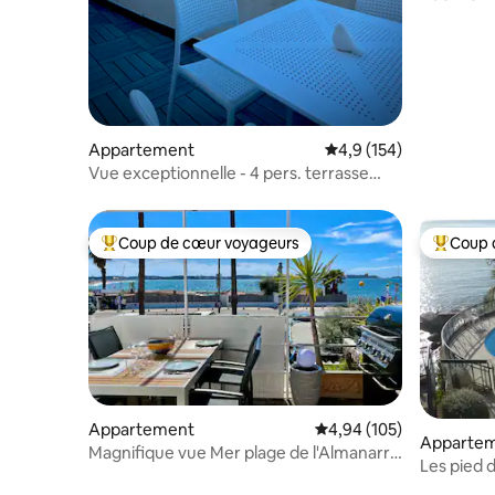
Parking gr
Appartement
Évaluation moyenne su
4,9 (154)
Vue exceptionnelle - 4 pers. terrasse
clim parking
Coup de cœur voyageurs
Coup 
Coups de cœur voyageurs les plus appréciés
Coups de
Appartement
Évaluation moyenne sur 
4,94 (105)
Apparte
Magnifique vue Mer plage de l'Almanarre
Les pied d
et Giens
piscine