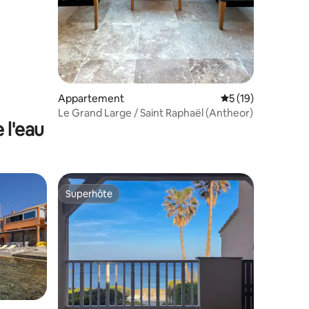
Appartement
Évaluation moyenne
5 (19)
Le Grand Large / Saint Raphaël (Antheor)
 l'eau
Superhôte
Superhôte