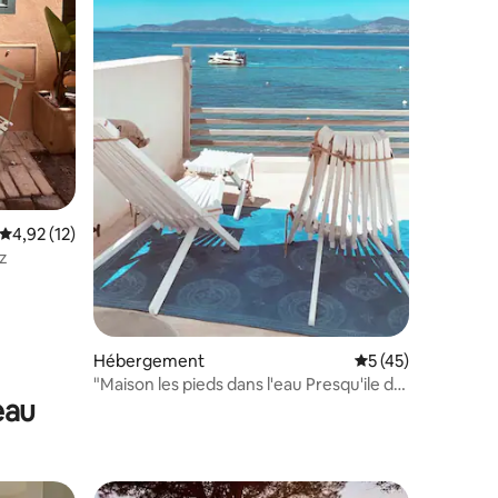
ntaires : 4,97 sur 5
Évaluation moyenne sur la base de 12 commentaires : 4,92 sur 5
4,92 (12)
ez
Hébergement
Évaluation moyenne
5 (45)
"Maison les pieds dans l'eau Presqu'ile de
eau
Giens "