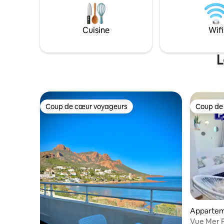
jardin ex
sublime toit terrasse surplombant la
permettr
grande bleue, sans nuisance. Il est
proche des commodités, marchés
Cuisine
Wifi
provençaux, et de la mer
L
Coup de cœur voyageurs
Coup de
Coup de cœur voyageurs
Coup de
Apparte
Vue Mer P