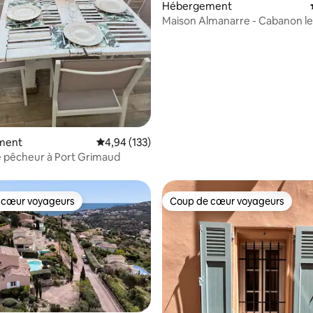
Hébergement
e sur la base de 7 commentaires : 5 sur 5
Maison Almanarre - Cabanon le
dans l'eau
ment
Évaluation moyenne sur la base de 133 comme
4,94 (133)
 pêcheur à Port Grimaud
 cœur voyageurs
Coup de cœur voyageurs
 cœur voyageurs
Coup de cœur voyageurs