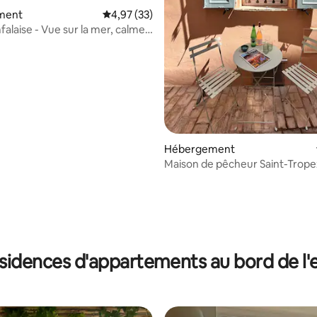
 sur la base de 22 commentaires : 5 sur 5
ment
Évaluation moyenne sur la base de 33 comme
4,97 (33)
falaise - Vue sur la mer, calme,
nis
Hébergement
Maison de pêcheur Saint-Trop
sidences d'appartements au bord de l'