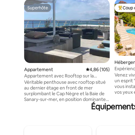
Superhôte
Coup 
Superhôte
Coups de
Héberge
Expérienc
Appartement
Évaluation moyenne sur 
4,86 (105)
Estérel # 
Venez viv
Appartement avec Rooftop sur la
un esprit
Méditerranée
Véritable penthouse avec rooftop situé
vous ins
au dernier étage en front de mer
vos yeux e
surplombant le Cap Nègre et la Baie de
nature et 
Sanary-sur-mer, en position dominante
d'Anthéor
Équipements 
avec vue panoramique à 180°.
cadre nat
L’appartement est neuf et dispose de 2
renommé p
suites parentales avec salles de douche,
d'Azur Le
d’un salon TV, et une terrasse au 1er
nos inspir
étage. Au 2ème étage, cuisine toute
moment de
équipée avec salle à manger donnant sur