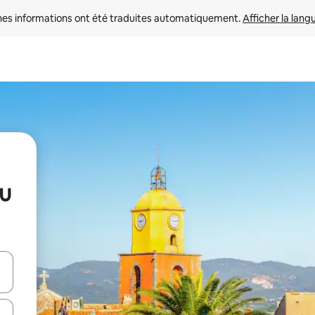
nes informations ont été traduites automatiquement. 
Afficher la lang
au
hes vers le haut et vers le bas pour les parcourir ou en appuyant et en fai