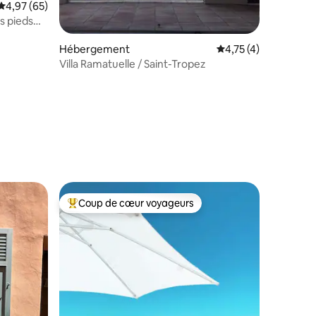
Évaluation moyenne sur la base de 65 commentaires : 4,97 sur 5
4,97 (65)
s pieds
Hébergement
Évaluation moyenne s
4,75 (4)
Villa Ramatuelle / Saint-Tropez
ntaires : 4,94 sur 5
Coup de cœur voyageurs
Coups de cœur voyageurs les plus appréciés