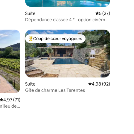
Suite
Évaluation moyenne
5 (27)
Dépendance classée 4 * - option cinéma
plein air
Coup de cœur voyageurs
lus appréciés
Coups de cœur voyageurs les plus appréciés
Suite
Évaluation moyenne su
4,98 (92)
Gîte de charme Les Tarentes
Évaluation moyenne sur la base de 71 commentaires : 4,97 sur 5
4,97 (71)
milieu des