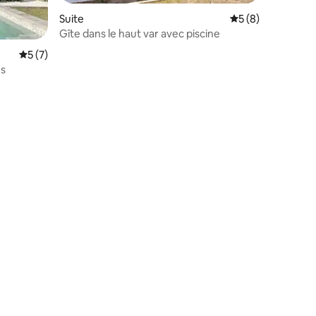
Suite
Évaluation moyenn
5 (8)
Gîte dans le haut var avec piscine
Évaluation moyenne sur la base de 7 commentaires : 5 sur 5
5 (7)
es