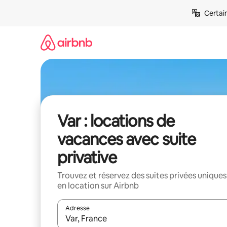
Aller
Certai
directement
au
contenu
Var : locations de
vacances avec suite
privative
Trouvez et réservez des suites privées uniques
en location sur Airbnb
Adresse
Lorsque les résultats s'affichent, utilisez les flèc