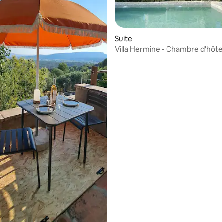
r la base de 15 commentaires : 4,93 sur 5
Suite
Villa Hermine - Chambre d'hôt