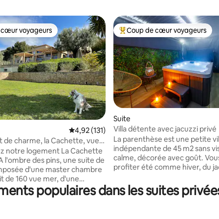
 cœur voyageurs
Coup de cœur voyageurs
 cœur voyageurs
Coups de cœur voyageurs les p
Suite
Villa détente avec jacuzzi privé
 la base de 127 commentaires : 4,85 sur 5
Évaluation moyenne sur la base de 131 comme
4,92 (131)
La parenthèse est une petite vil
de charme, la Cachette, vue
indépendante de 45 m2 sans vis
ry
z notre logement La Cachette
calme, décorée avec goût. Vou
 A l'ombre des pins, une suite de
profiter été comme hiver, du ja
mposée d'une master chambre
chauffé à 38°. Les bains à remo
it de 160 vue mer, d'une
massages vous procureront un 
ments populaires dans les suites privée
quipée de lits jumeaux, d'une
sans pareil. Le jacuzzi est abrit
quipée et de son salon. Vous
pergola bioclimatique avec rid
rez également d'une terrasse
étanches pour une intimité et 
 et ombragée. Découvrez