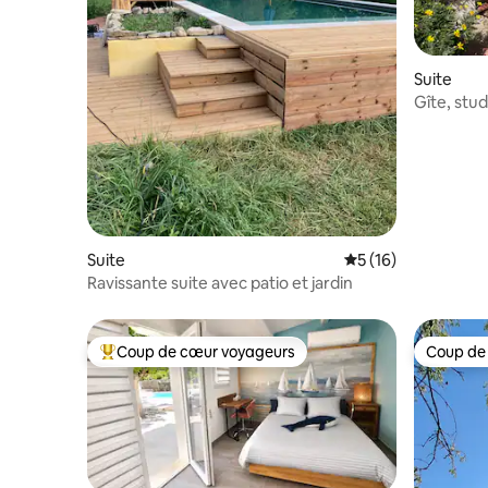
Suite
Gîte, stu
Suite
Évaluation moyenne
5 (16)
Ravissante suite avec patio et jardin
Coup de cœur voyageurs
Coup de
Coups de cœur voyageurs les plus appréciés
Coup de