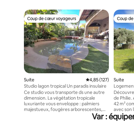
Coup de cœur voyageurs
Coup de
Coup de cœur voyageurs
Coup de
Suite
Évaluation moyenne sur
4,85 (127)
Suite
Studio lagon tropical Un paradis insulaire
Logement 
mer, Sana
Ce studio vous transporte ds une autre
Découvre
dimension. La végétation tropicale
de Philie.
luxuriante vous enveloppe : palmiers
42 m² co
majestueux, fougères arborescentes,
avec son l
Var : équipe
bambous… Un véritable écrin de verdure
chambre é
insulaire que l'on croyait réservé aux îles
cuisine é
lointaines. Une piscine lagon naturelle,
bénéficie
aux contours organiques et envoûtants,
privative