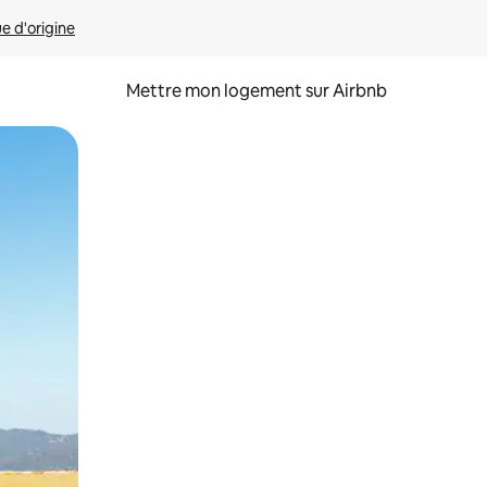
ue d'origine
Mettre mon logement sur Airbnb
sant glisser.