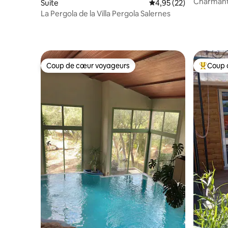
Charmant 
Suite
Évaluation moyenne su
4,95 (22)
Cyr-sur-
La Pergola de la Villa Pergola Salernes
Coup de cœur voyageurs
Coup 
Coup de cœur voyageurs
Coups de