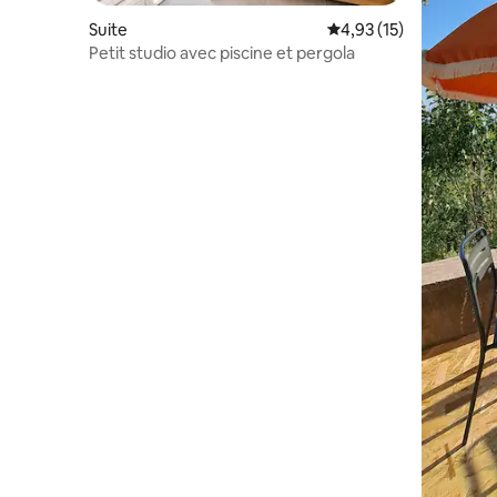
Suite
Évaluation moyenne su
4,93 (15)
Petit studio avec piscine et pergola