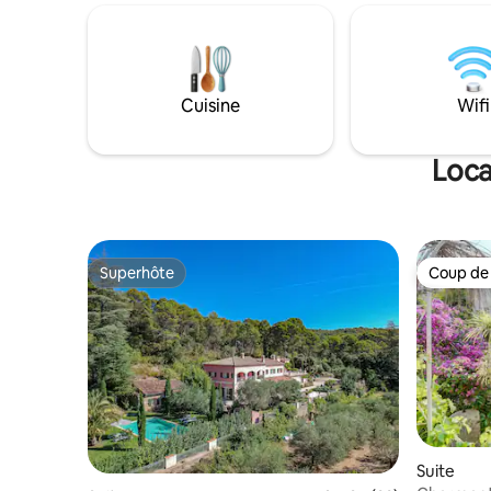
dont l'eau aux reflets émeraude semble
égalemen
tout droit sortie d'un film de rêve.
charme Le
Entourée de pierres naturelles brutes,
Maison Chaban. Equ
bordée d'une terrasse en ipé ,elle vous
Nespresso et Bou
invite à une plongée hors du temps.
Four Multi
Cuisine
Wifi
Climatisat
Loca
Superhôte
Coup de
Superhôte
Coup de
Suite