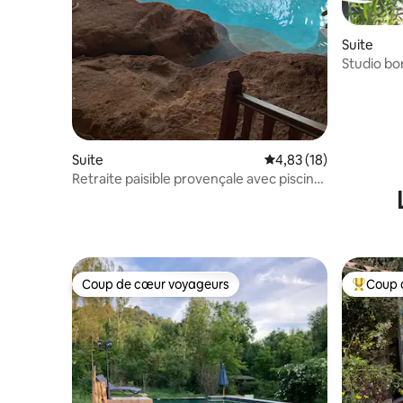
Suite
Studio bo
Suite
Évaluation moyenne su
4,83 (18)
Retraite paisible provençale avec piscine
et vue sur la vallée
Coup de cœur voyageurs
Coup 
Coup de cœur voyageurs
Coups de