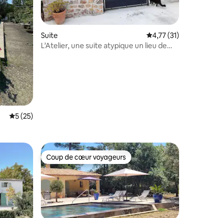
ntaires : 4,93 sur 5
Suite
Évaluation moyenne su
4,77 (31)
L’Atelier, une suite atypique un lieu de
création
Évaluation moyenne sur la base de 25 commentaires : 5 sur 5
5 (25)
Coup de cœur voyageurs
Coup de cœur voyageurs