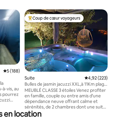
Suite
Coup de cœur voyageurs
Coup
lus appréciés
Coups de cœur voyageurs les plus appréciés
Coups d
Entre ter
Roquebru
dans ce 
m2 enviro
ombragée. Situé face au ro
proximité
vous pour
loisirs, d
Évaluation moyenne sur la base de 188 commentaires : 5 sur 5
5 (188)
et égalem
ntaires : 4,92 sur 5
Suite
Évaluation moyenne sur
4,92 (223)
laquelle 
la
site est 
Bulles de jasmin jacuzzi XXL,à 11Km plage
-à-vis, au
St Aygulf
Hyères
MEUBLÉ CLASSE 3 étoiles Venez profiter
s pourrez
Roquebru
en famille, couple ou entre amis d'une
cuzzi
dépendance neuve offrant calme et
us et
sérénités, de 2 chambres dont une suite,
bien être
s en location
cuisine équipée, salon séjour, wc
é sous une
séparer,BBQ une place de parking
eaux
privatif. Un Jacuzzi extérieur de 6 places,
un confort
abriter par une pergola et ses rideaux ,