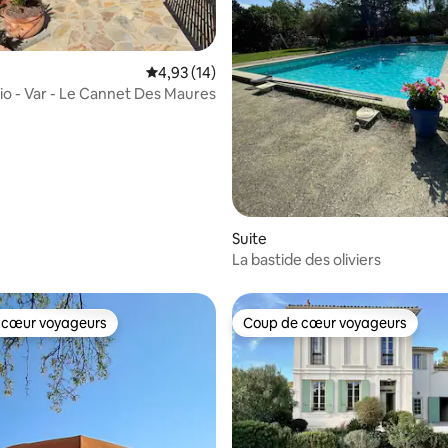
Évaluation moyenne sur la base de 14 comme
4,93 (14)
dio - Var - Le Cannet Des Maures
 sur la base de 16 commentaires : 5 sur 5
Suite
La bastide des oliviers
 cœur voyageurs
Coup de cœur voyageurs
 cœur voyageurs
Coup de cœur voyageurs