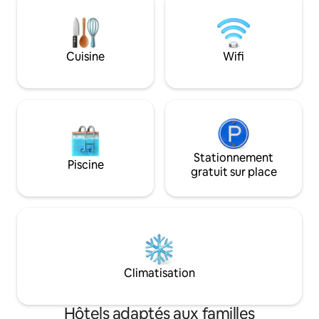
enjoy the convenience of the location as
également d'un ba
well as the family atmosphere in this 3-
terrasse. Sanitaire
star establishment.
une douche. Accès 
Cuisine
Wifi
Stationnement
Piscine
gratuit sur place
Climatisation
Hôtels adaptés aux familles