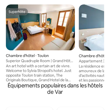
Superhôte
Superhôte
Chambre d'hôtel ⋅ Toulon
Chambre d'hôtel ⋅
Superior Quadruple Room | Grand Hôtel
Appartement 3 c
de la Gare
An art hotel with a certain art de vivre.
La résidence est l'
Welcome to Sylvia Stropoli’s hotel. Just
amoureux de la na
opposite Toulon train station, The
d'activités nautiqu
Originals Boutique, Grand Hotel de la
et les passionnés d
Équipements populaires dans les hôtels
Gare, Toulonis popular with many guests
Valescure à 6 km),
on stopovers, but also provides
L'appartement cli
de Var
comfortable budget accommodation to
peut accueillir jus
a lot of people coming for short stays.
comprend un séjou
Like them, if you are visiting Toulon for
3 chambres, une T
business or holidays, you are sure to
entièrement équip