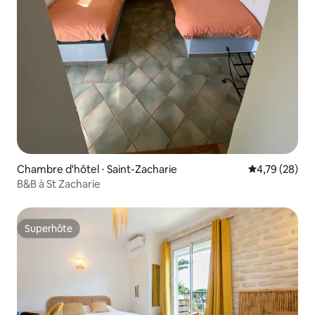
Chambre d'hôtel ⋅ Saint-Zacharie
Évaluation mo
4,79 (28)
B&B à St Zacharie
Superhôte
Superhôte