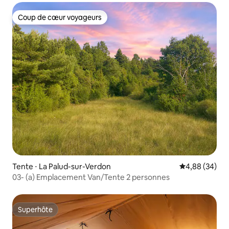
Coup de cœur voyageurs
Coup de cœur voyageurs
Tente ⋅ La Palud-sur-Verdon
Évaluation mo
4,88 (34)
03- (a) Emplacement Van/Tente 2 personnes
Superhôte
Superhôte