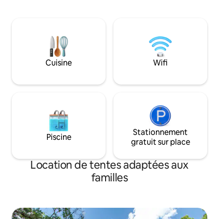
sans vis à vis, à proximité de la ferme et
électricité) et éc
des animaux Chevaux, ânes, poules,
immersion dans le 
chats et chiens vivent ici. Proche du Lac
avec tout le confort
(4 kms) et de nombreuses randonnées
espace privé de 500m2 sans v
Gorges du Verdon,sports nautiques...
Une caravane amé
Accès par un chemin de terre Parking à
sanitaire et cuisi
40m
votre disposition.
Cuisine
Wifi
Stationnement
Piscine
gratuit sur place
Location de tentes adaptées aux
familles