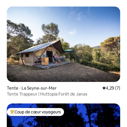
Tente ⋅ La Seyne-sur-Mer
Évaluation m
4,29 (7)
Tente Trappeur | Huttopia Forêt de Janas
Coup de cœur voyageurs
Coups de cœur voyageurs les plus appréciés