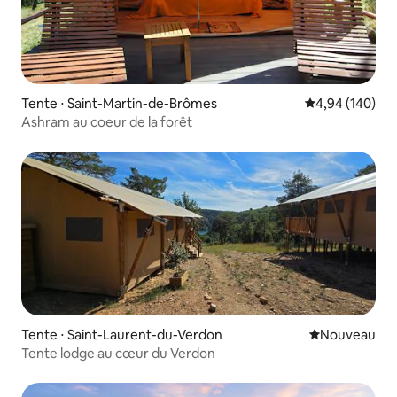
Tente ⋅ Saint-Martin-de-Brômes
Évaluation moy
4,94 (140)
Ashram au coeur de la forêt
Tente ⋅ Saint-Laurent-du-Verdon
Nouvel hébe
Nouveau
Tente lodge au cœur du Verdon