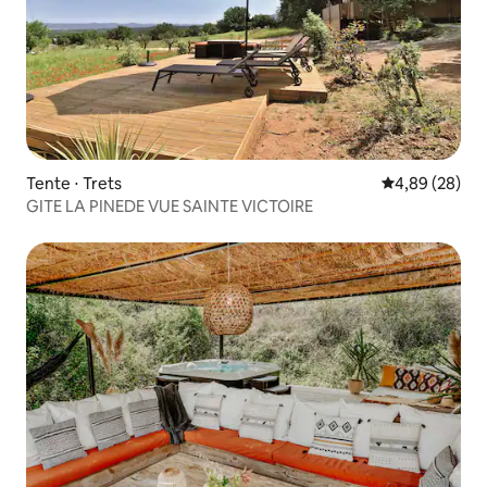
Tente ⋅ Trets
Évaluation mo
4,89 (28)
GITE LA PINEDE VUE SAINTE VICTOIRE