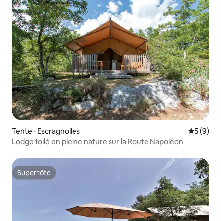
Tente ⋅ Escragnolles
Évaluatio
5 (9)
Lodge toilé en pleine nature sur la Route Napoléon
Superhôte
Superhôte