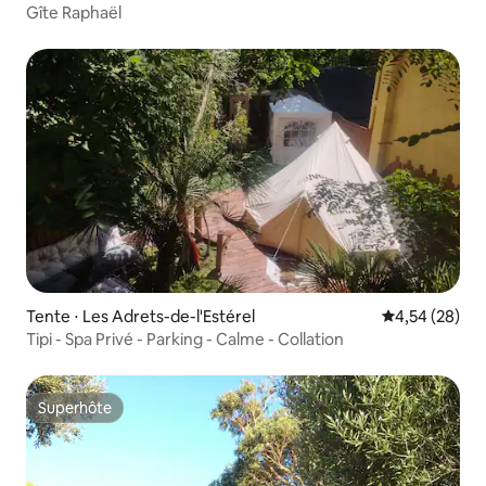
Gîte Raphaël
Tente ⋅ Les Adrets-de-l'Estérel
Évaluation mo
4,54 (28)
Tipi - Spa Privé - Parking - Calme - Collation
Superhôte
Superhôte