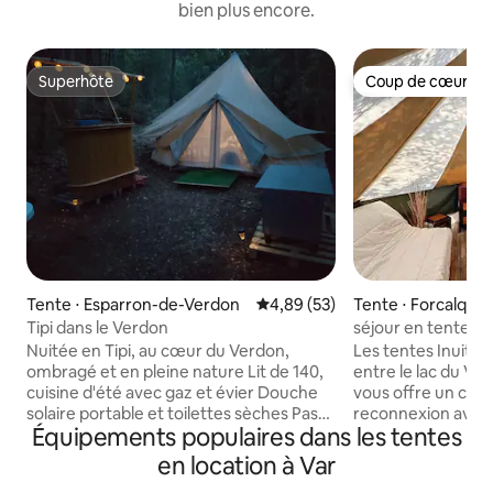
bien plus encore.
Superhôte
Coup de cœur vo
Superhôte
Coup de cœur vo
Tente ⋅ Esparron-de-Verdon
Évaluation moyenne sur la base
4,89 (53)
Tente ⋅ Forcalquei
Tipi dans le Verdon
séjour en tente in
bonheur
Nuitée en Tipi, au cœur du Verdon,
Les tentes Inuit s
ombragé et en pleine nature Lit de 140,
entre le lac du Ver
cuisine d'été avec gaz et évier Douche
vous offre un calm
solaire portable et toilettes sèches Pas
reconnexion avec la 
Équipements populaires dans les tentes
d'électricité, possibilité de prêt de
sommes sur un sit
batterie externe pour téléphone
pour observer les 
en location à Var
Ménage à faire à votre départ Au calme,
logement insolite