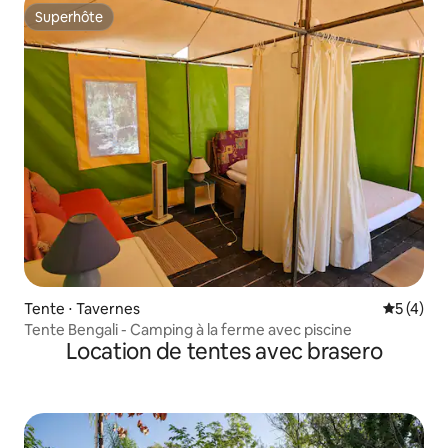
Superhôte
Superhôte
Tente ⋅ Tavernes
Évaluatio
5 (4)
Tente Bengali - Camping à la ferme avec piscine
Location de tentes avec brasero