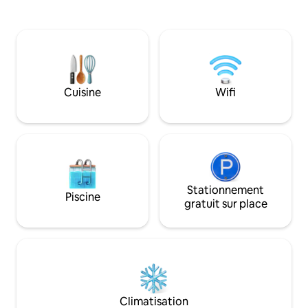
confortable. Jardin privé avec chaises
campagne avec pis
longues et coin repas, entouré de
classé 5 ⭐️ en meub
plantes aromatiques et d'arbres adultes.
composé d’une ch
La piscine partagée est à quelques
dressing, une gran
minutes à pied de l'allée de l'autre côté
cuisine et d’une s
de la Villa Arregui... avec vue sur les
paradis existe, c’est
collines.
Cuisine
Wifi
Stationnement
Piscine
gratuit sur place
Climatisation