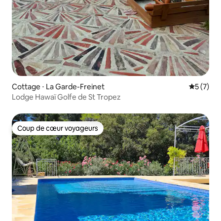
Cottage ⋅ La Garde-Freinet
Évaluatio
5 (7)
Lodge Hawaï Golfe de St Tropez
Coup de cœur voyageurs
Coup de cœur voyageurs