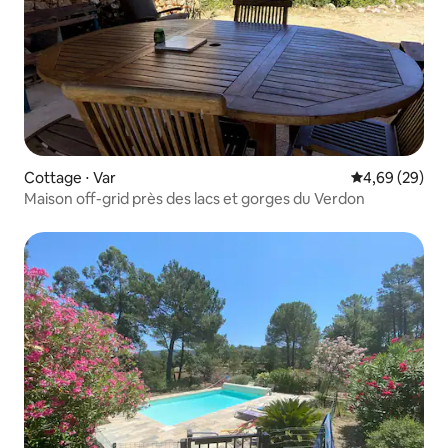
Cottage ⋅ Var
Évaluation mo
4,69 (29)
Maison off-grid près des lacs et gorges du Verdon