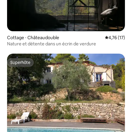
Cottage ⋅ Châteaudouble
Évaluation mo
4,76 (17)
Nature et détente dans un écrin de verdure
Superhôte
Superhôte