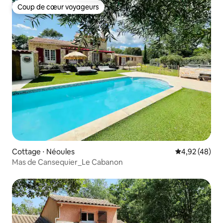
Coup de cœur voyageurs
Coup de cœur voyageurs
Cottage ⋅ Néoules
Évaluation mo
4,92 (48)
Mas de Cansequier_Le Cabanon