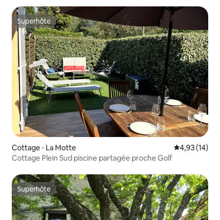
Superhôte
Superhôte
Cottage ⋅ La Motte
Évaluation mo
4,93 (14)
Cottage Plein Sud piscine partagée proche Golf
Superhôte
Superhôte