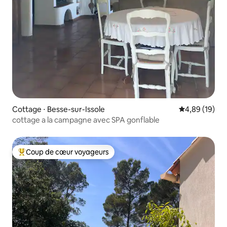
Cottage ⋅ Besse-sur-Issole
Évaluation mo
4,89 (19)
cottage a la campagne avec SPA gonflable
Coup de cœur voyageurs
Coups de cœur voyageurs les plus appréciés