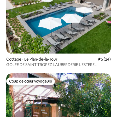
Cottage ⋅ Le Plan-de-la-Tour
Évaluation
5 (24)
GOLFE DE SAINT TROPEZ L'AUBERDERIE L'ESTEREL
Coup de cœur voyageurs
Coup de cœur voyageurs