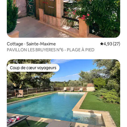
Cottage ⋅ Sainte-Maxime
Évaluation mo
4,93 (27)
PAVILLON LES BRUYERES N°6 - PLAGE À PIED
Coup de cœur voyageurs
Coup de cœur voyageurs