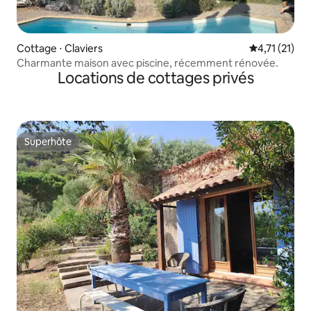
Cottage ⋅ Claviers
Évaluation m
4,71 (21)
Charmante maison avec piscine, récemment rénovée.
Locations de cottages privés
Superhôte
Superhôte