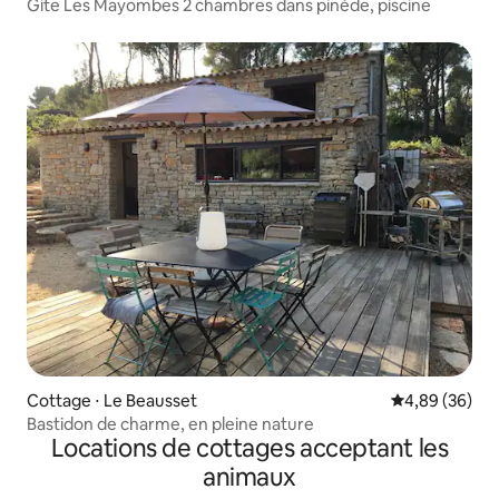
Gite Les Mayombes 2 chambres dans pinède, piscine
Cottage ⋅ Le Beausset
Évaluation mo
4,89 (36)
Bastidon de charme, en pleine nature
Locations de cottages acceptant les
animaux