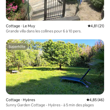
Cottage ⋅ Le Muy
Évaluation mo
4,81 (21)
Grande villa dans les collines pour 6 à 10 pers.
Superhôte
Superhôte
Cottage ⋅ Hyères
Évaluation mo
4,85 (46)
Sunny Garden Cottage - Hyères - à 5 min des plages