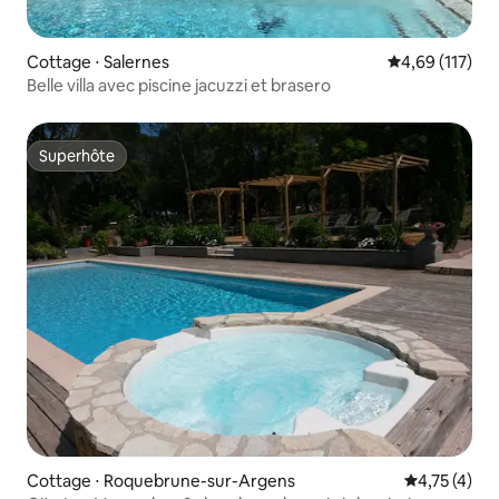
Cottage ⋅ Salernes
Évaluation moy
4,69 (117)
Belle villa avec piscine jacuzzi et brasero
Superhôte
Superhôte
Cottage ⋅ Roquebrune-sur-Argens
Évaluation m
4,75 (4)