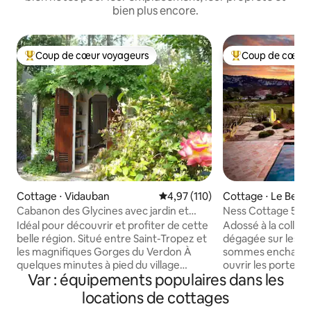
bien plus encore.
Coup de cœur voyageurs
Coup de cœur 
Coups de cœur voyageurs les plus appréciés
Coups de cœur vo
Cottage ⋅ Vidauban
Évaluation moyenne sur la base 
4,97 (110)
Cottage ⋅ Le Beau
Cabanon des Glycines avec jardin et
Ness Cottage 5 * 
piscine
des plages
Idéal pour découvrir et profiter de cette
Adossé à la collin
belle région. Situé entre Saint-Tropez et
dégagée sur les v
les magnifiques Gorges du Verdon À
sommes enchantés
quelques minutes à pied du village
ouvrir les portes 
Var : équipements populaires dans les
provençal de Vidauban. Sur la propriété
belle suite de 55 m²
de la Villa Arregui se trouve le Cabanon
confortable à la d
locations de cottages
des Glycines. Entièrement équipé et
de caractère, le t