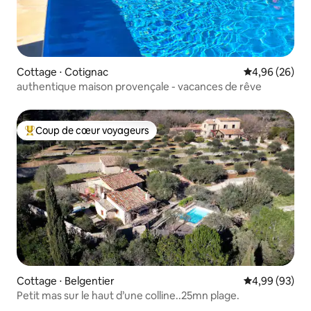
Cottage ⋅ Cotignac
Évaluation mo
4,96 (26)
authentique maison provençale - vacances de rêve
Coup de cœur voyageurs
Coups de cœur voyageurs les plus appréciés
Cottage ⋅ Belgentier
Évaluation mo
4,99 (93)
Petit mas sur le haut d’une colline..25mn plage.