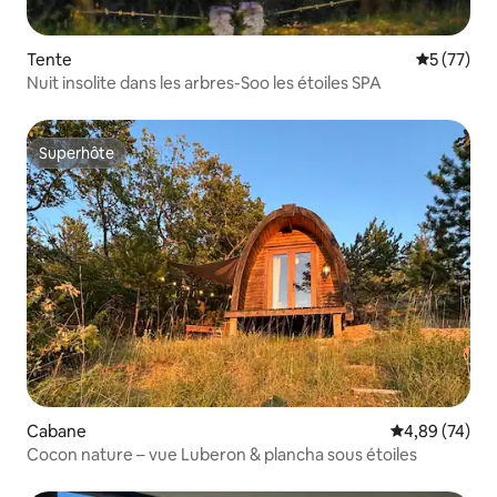
Tente
Évaluation
5 (77)
Nuit insolite dans les arbres-Soo les étoiles SPA
Superhôte
Superhôte
Cabane
Évaluation mo
4,89 (74)
Cocon nature – vue Luberon & plancha sous étoiles