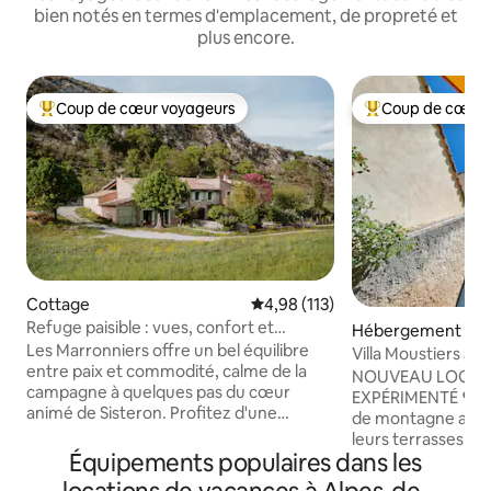
bien notés en termes d'emplacement, de propreté et
plus encore.
Coup de cœur voyageurs
Coup de cœur 
Coups de cœur voyageurs les plus appréciés
Coups de cœur vo
Cottage
Évaluation moyenne sur la base 
4,98 (113)
Refuge paisible : vues, confort et
Hébergement
charme
Les Marronniers offre un bel équilibre
Villa Moustiers ave
entre paix et commodité, calme de la
NOUVEAU LOGEM
campagne à quelques pas du cœur
EXPÉRIMENTÉ ​❤️​Vous aimez les villages
animé de Sisteron. Profitez d'une
de montagne anim
connexion Wi-Fi gratuite, d'une cuisine
leurs terrasses, r
bien équipée avec une machine
Équipements populaires dans les
boutiques ? Vous 
Nespresso et des ustensiles de cuisine,
lavande, les march