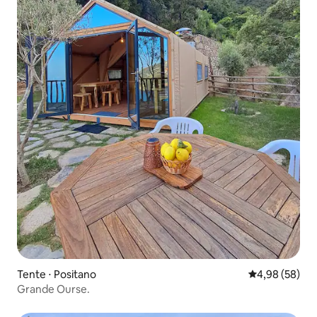
Tente ⋅ Positano
Évaluation mo
4,98 (58)
Grande Ourse.