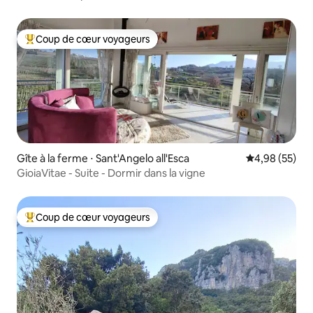
Coup de cœur voyageurs
Coups de cœur voyageurs les plus appréciés
Gîte à la ferme ⋅ Sant'Angelo all'Esca
Évaluation mo
4,98 (55)
GioiaVitae - Suite - Dormir dans la vigne
Coup de cœur voyageurs
Coups de cœur voyageurs les plus appréciés