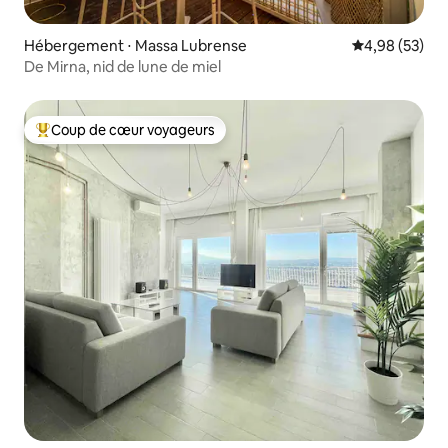
Hébergement ⋅ Massa Lubrense
Évaluation mo
4,98 (53)
De Mirna, nid de lune de miel
Coup de cœur voyageurs
Coups de cœur voyageurs les plus appréciés