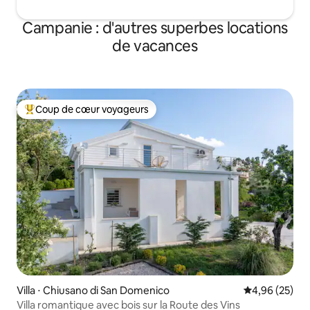
Campanie : d'autres superbes locations
de vacances
Coup de cœur voyageurs
Coups de cœur voyageurs les plus appréciés
Villa ⋅ Chiusano di San Domenico
Évaluation mo
4,96 (25)
Villa romantique avec bois sur la Route des Vins