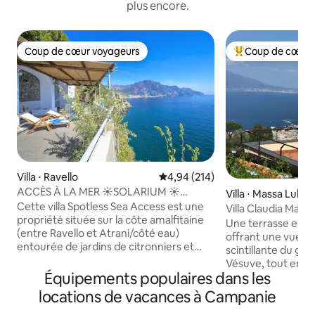
plus encore.
Coup de cœur voyageurs
Coup de cœur 
Coup de cœur voyageurs
Coups de cœur vo
Villa ⋅ Ravello
Évaluation moyenne sur la base 
4,94 (214)
ACCÈS À LA MER ☀️SOLARIUM ☀️
Villa ⋅ Massa Lubr
PARKING ☀️ RAVELLO SEASIDE
Cette villa Spotless Sea Access est une
Villa Claudia Mai
propriété située sur la côte amalfitaine
luxe
Une terrasse ent
(entre Ravello et Atrani/côté eau)
offrant une vue fa
entourée de jardins de citronniers et
scintillante du gol
d'orangers, avec un solarium spacieux et
Vésuve, tout en v
un accès direct à la mer. Elle peut
Équipements populaires dans les
jacuzzi. La villa C
accueillir 3 personnes. Parking disponible
d'exception, déco
locations de vacances à Campanie
moyennant des frais supplémentaires.
majolique faits à l
Le prix de location comprend :