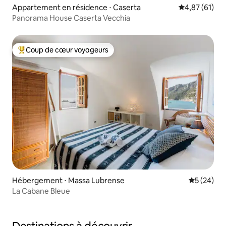
Appartement en résidence ⋅ Caserta
Évaluation mo
4,87 (61)
Panorama House Caserta Vecchia
Coup de cœur voyageurs
Coups de cœur voyageurs les plus appréciés
Hébergement ⋅ Massa Lubrense
Évaluation
5 (24)
La Cabane Bleue