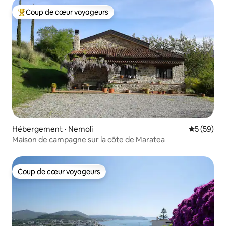
Coup de cœur voyageurs
Coups de cœur voyageurs les plus appréciés
Hébergement ⋅ Nemoli
Évaluation
5 (59)
Maison de campagne sur la côte de Maratea
Coup de cœur voyageurs
Coup de cœur voyageurs