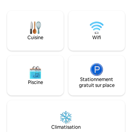
méditerranéennes, 
l'électricité, les draps, les serviettes, le
confort nécessair
Wi-Fi et la climatisation. Équipe de★
relaxantes et agré
nettoyage formée à la désinfection et à
extérieurs, potage
l'assainissement. ⦿ Distances : Ravello
locaux, chaises lo
(3 km) Amalfi (1,5 km) Atrani (1 km)
Sant'Agata sui Due
Positano (17 km) Minori (2,5 km) Île de
avec des restauran
Cuisine
Wifi
Capri (en bateau).
trattoria, un excel
randonnée et la b
Stationnement
Piscine
gratuit sur place
Climatisation