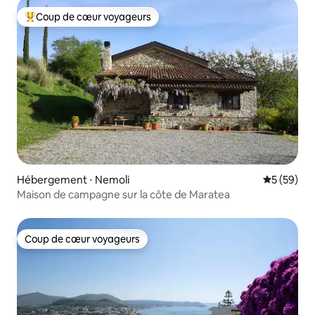
Coup de cœur voyageurs
Coups de cœur voyageurs les plus appréciés
Hébergement ⋅ Nemoli
Évaluation
5 (59)
Maison de campagne sur la côte de Maratea
Coup de cœur voyageurs
Coup de cœur voyageurs