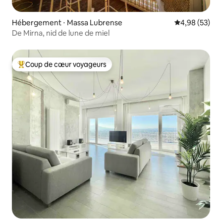
Hébergement ⋅ Massa Lubrense
Évaluation mo
4,98 (53)
De Mirna, nid de lune de miel
Coup de cœur voyageurs
Coups de cœur voyageurs les plus appréciés