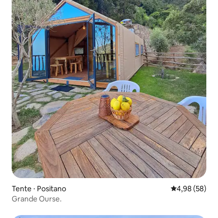
Tente ⋅ Positano
Évaluation mo
4,98 (58)
Grande Ourse.