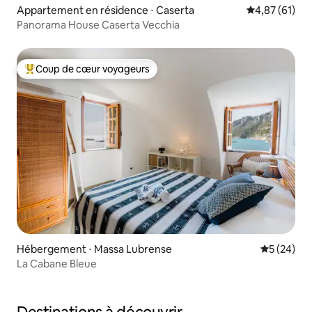
Appartement en résidence ⋅ Caserta
Évaluation mo
4,87 (61)
Panorama House Caserta Vecchia
Coup de cœur voyageurs
Coups de cœur voyageurs les plus appréciés
Hébergement ⋅ Massa Lubrense
Évaluation
5 (24)
La Cabane Bleue