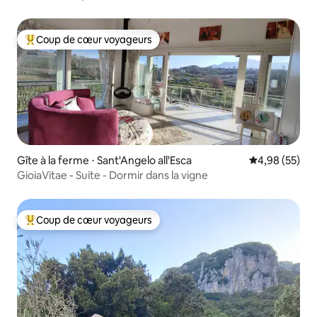
Coup de cœur voyageurs
Coups de cœur voyageurs les plus appréciés
Gîte à la ferme ⋅ Sant'Angelo all'Esca
Évaluation mo
4,98 (55)
GioiaVitae - Suite - Dormir dans la vigne
Coup de cœur voyageurs
Coups de cœur voyageurs les plus appréciés