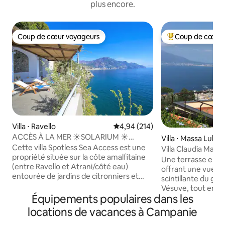
plus encore.
Coup de cœur voyageurs
Coup de cœur 
Coup de cœur voyageurs
Coups de cœur vo
Villa ⋅ Ravello
Évaluation moyenne sur la base 
4,94 (214)
ACCÈS À LA MER ☀️SOLARIUM ☀️
Villa ⋅ Massa Lubr
PARKING ☀️ RAVELLO SEASIDE
Cette villa Spotless Sea Access est une
Villa Claudia Mai
propriété située sur la côte amalfitaine
luxe
Une terrasse ent
(entre Ravello et Atrani/côté eau)
offrant une vue fa
entourée de jardins de citronniers et
scintillante du gol
d'orangers, avec un solarium spacieux et
Vésuve, tout en v
un accès direct à la mer. Elle peut
Équipements populaires dans les
jacuzzi. La villa C
accueillir 3 personnes. Parking disponible
d'exception, déco
locations de vacances à Campanie
moyennant des frais supplémentaires.
majolique faits à l
Le prix de location comprend :