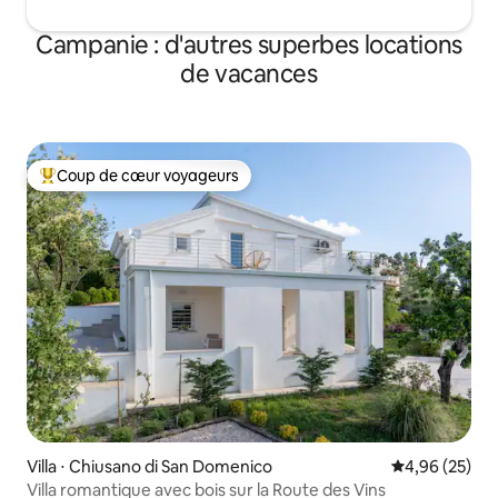
Campanie : d'autres superbes locations
de vacances
Coup de cœur voyageurs
Coups de cœur voyageurs les plus appréciés
Villa ⋅ Chiusano di San Domenico
Évaluation mo
4,96 (25)
Villa romantique avec bois sur la Route des Vins