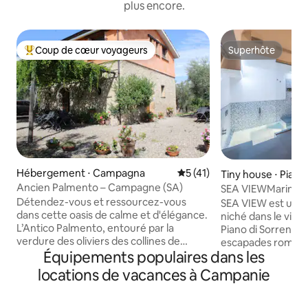
plus encore.
Coup de cœur voyageurs
Superhôte
Coups de cœur voyageurs les plus appréciés
Superhôte
Hébergement ⋅ Campagna
Évaluation moyenne sur la b
5 (41)
Tiny house ⋅ Piano
o
Ancien Palmento – Campagne (SA)
SEA VIEWMarina d
Détendez-vous et ressourcez-vous
SEA VIEW est un s
dans cette oasis de calme et d'élégance.
niché dans le vill
L’Antico Palmento, entouré par la
Piano di Sorrento. 
verdure des oliviers des collines de
escapades romant
Équipements populaires dans les
Campagna (SA), est idéal pour ceux qui
qui veulent échapp
recherchent la détente au contact de la
et passer une pér
locations de vacances à Campanie
nature. Cet ancien pressoir,
View est pourvu de
élégamment rénové, offre la
une terrasse avec 
climatisation, une cuisine équipée, un
pouvez vous déten