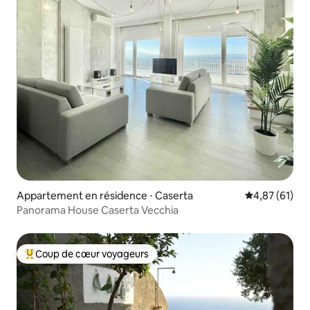
Appartement en résidence ⋅ Caserta
Évaluation mo
4,87 (61)
Panorama House Caserta Vecchia
Coup de cœur voyageurs
Coups de cœur voyageurs les plus appréciés