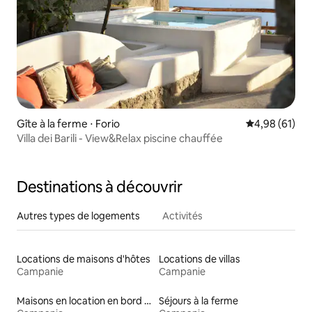
Gîte à la ferme ⋅ Forio
Évaluation mo
4,98 (61)
Villa dei Barili - View&Relax piscine chauffée
Destinations à découvrir
Autres types de logements
Activités
Locations de maisons d'hôtes
Locations de villas
Campanie
Campanie
Maisons en location en bord de mer
Séjours à la ferme