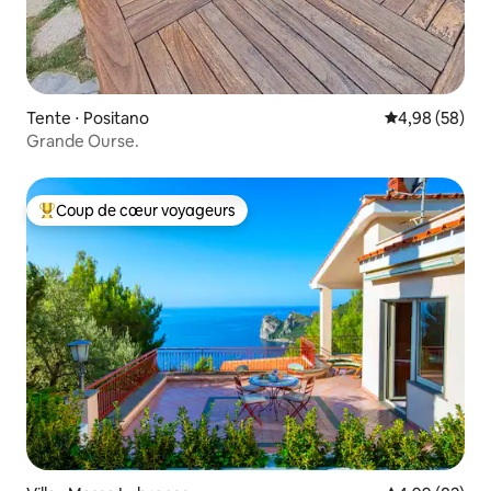
Tente ⋅ Positano
Évaluation mo
4,98 (58)
Grande Ourse.
Coup de cœur voyageurs
Coups de cœur voyageurs les plus appréciés