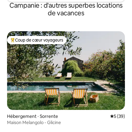
Campanie : d'autres superbes locations
de vacances
Coup de cœur voyageurs
Coups de cœur voyageurs les plus appréciés
Hébergement ⋅ Sorrente
Évaluation
5 (39)
Maison Melangolo - Glicine