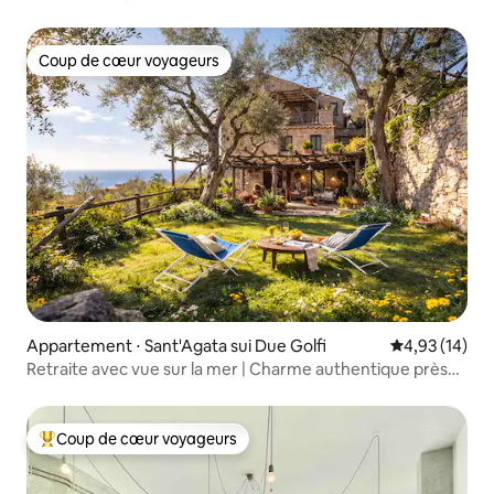
Coup de cœur voyageurs
Coup de cœur voyageurs
Appartement ⋅ Sant'Agata sui Due Golfi
Évaluation mo
4,93 (14)
Retraite avec vue sur la mer | Charme authentique près
de Positano
Coup de cœur voyageurs
Coups de cœur voyageurs les plus appréciés