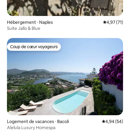
Hébergement ⋅ Naples
Évaluation mo
4,97 (71)
Suite Jallo & Blue
Coup de cœur voyageurs
Coup de cœur voyageurs
Logement de vacances ⋅ Bacoli
Évaluation mo
4,94 (54)
Alelula Luxury Homespa