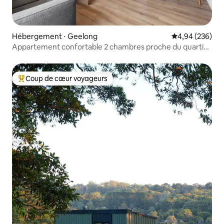
Hébergement ⋅ Geelong
Évaluation moy
4,94 (236)
Appartement confortable 2 chambres proche du quartier
des affaires
Coup de cœur voyageurs
Coups de cœur voyageurs les plus appréciés