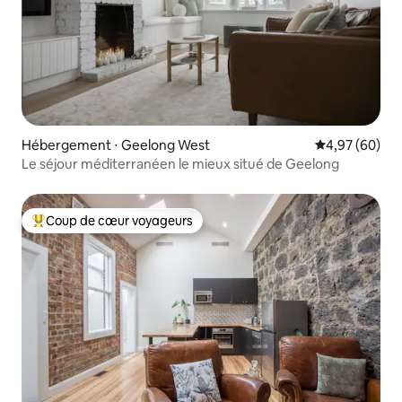
Hébergement ⋅ Geelong West
Évaluation mo
4,97 (60)
Le séjour méditerranéen le mieux situé de Geelong
Coup de cœur voyageurs
Coups de cœur voyageurs les plus appréciés