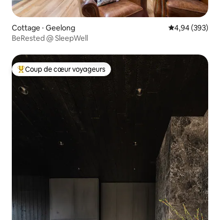
Cottage ⋅ Geelong
Évaluation moy
4,94 (393)
BeRested @ SleepWell
Coup de cœur voyageurs
Coups de cœur voyageurs les plus appréciés