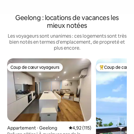
Geelong : locations de vacances les
mieux notées
Les voyageurs sont unanimes : ces logements sont très
bien notés en termes d'emplacement, de propreté et
plus encore.
Coup de cœur voyageurs
Coup de cœur 
Coup de cœur voyageurs
Coups de cœur vo
Appartement ⋅ Geelong
Évaluation moyenne sur la base 
4,92 (115)