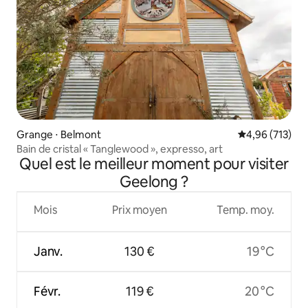
Grange ⋅ Belmont
Évaluation moy
4,96 (713)
Bain de cristal « Tanglewood », expresso, art
Quel est le meilleur moment pour visiter
Geelong ?
Mois
Prix moyen
Temp. moy.
Janv.
130 €
19 °C
Févr.
119 €
20 °C