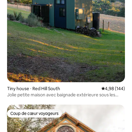
Tiny house ⋅ Red Hill South
Évaluation moy
4,98 (144)
Jolie petite maison avec baignade extérieure sous les
étoiles
Coup de cœur voyageurs
Coup de cœur voyageurs