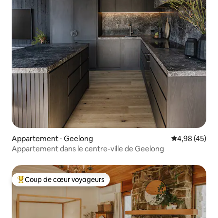
Appartement ⋅ Geelong
Évaluation mo
4,98 (45)
Appartement dans le centre-ville de Geelong
Coup de cœur voyageurs
Coups de cœur voyageurs les plus appréciés