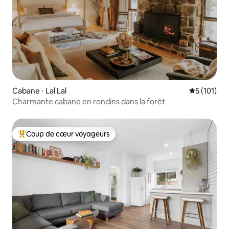
Cabane ⋅ Lal Lal
Évaluation 
5 (101)
Charmante cabane en rondins dans la forêt
Coup de cœur voyageurs
Coups de cœur voyageurs les plus appréciés