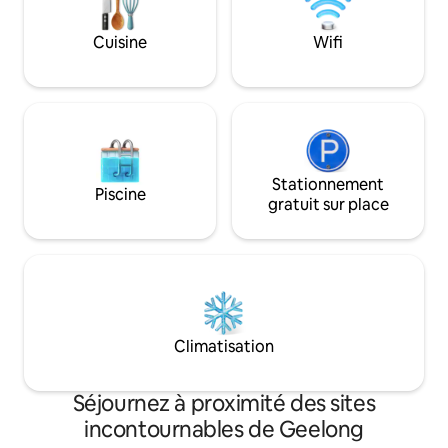
tardif ! Arrivée autonome sans soucis
Idéalement situé po
Cuisine
Wifi
central des affaire
train, esprit de l
et restaurants !
Stationnement
Piscine
gratuit sur place
Climatisation
Séjournez à proximité des sites
incontournables de Geelong