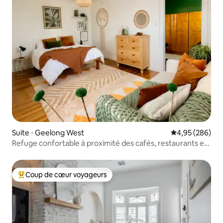
Suite ⋅ Geelong West
Évaluation moy
4,95 (286)
Refuge confortable à proximité des cafés, restaurants et
boutiques
Coup de cœur voyageurs
Coups de cœur voyageurs les plus appréciés