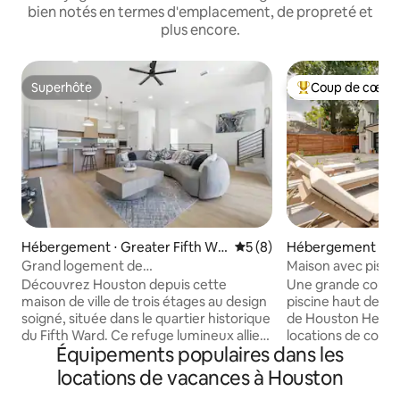
bien notés en termes d'emplacement, de propreté et
plus encore.
Superhôte
Coup de cœur 
Superhôte
Coups de cœur vo
Hébergement ⋅ Greater Fifth Wa
Évaluation moyenne sur la 
5 (8)
Hébergement ⋅ Gr
rd
Grand logement de
Maison avec piscin
3 chambres/3,5 salles de bain avec
Découvrez Houston depuis cette
Une grande cour 
garage pour 2 voitures, à quelques
maison de ville de trois étages au design
piscine haut de g
minutes du centre-ville
soigné, située dans le quartier historique
de Houston Heights
du Fifth Ward. Ce refuge lumineux allie
locations de court
Équipements populaires dans les
style contemporain et confort absolu ; il
rassemblements m
dispose de 3 chambres, de 3,5 salles de
d'un logement ré
locations de vacances à Houston
bain et d'un garage privé pour 2 voitures.
lumineux, doté d