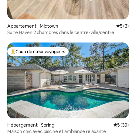
Appartement ⋅ Midtown
Évaluatio
5 (3)
Suite Haven 2 chambres dans le centre-ville/centre
Coup de cœur voyageurs
Coups de cœur voyageurs les plus appréciés
Hébergement ⋅ Spring
Évaluation
5 (30)
Maison chic avec piscine et ambiance relaxante