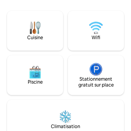
Situé à quelques minutes du centre-ville,
d'une vaste cour ex
l’établissement est idéalement placé
Construction neu
pour profiter des meilleurs restaurants
l'énergie solaire ★
et d’attractions telles que Meow Wolf.
piscine ★ Discrétion assurée et sécurité
Parfaite pour les groupes ou les voyages
optimale ★ Intern
d'affaires, cette maison offre un séjour
Téléviseurs conn
haut de gamme sans souci. Profitez d'un
films Amazon ★ Te
Cuisine
Wifi
espace de vie spacieux, de finitions haut
Centre-ville : 8 m - Toyota Center et
de gamme et de la ville juste devant
Minute Maid Park : 10 m - Cent
votre porte. Réservez votre voyage et
et NRG Stadium —
séjournez chez nous !
Stationnement
Piscine
gratuit sur place
Climatisation