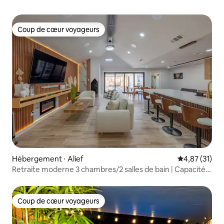
Coup de cœur voyageurs
Coup de cœur voyageurs
Hébergement ⋅ Alief
Évaluation mo
4,87 (31)
Retraite moderne 3 chambres/2 salles de bain | Capacité
d'hébergement de 10 personnes | Houston Hotspot
Coup de cœur voyageurs
Coup de cœur voyageurs