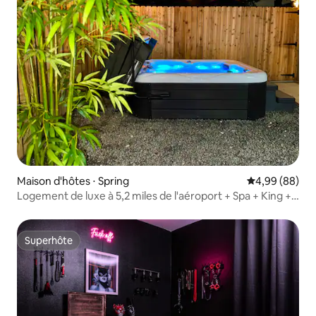
Maison d'hôtes ⋅ Spring
Évaluation mo
4,99 (88)
Logement de luxe à 5,2 miles de l'aéroport + Spa + King +
Lave-linge + WIFI
Superhôte
Superhôte