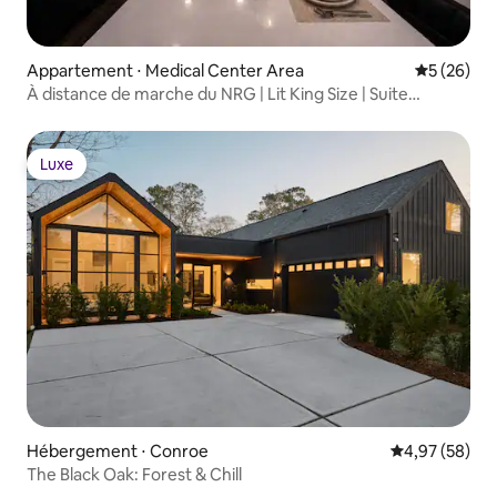
Appartement ⋅ Medical Center Area
Évaluation
5 (26)
À distance de marche du NRG | Lit King Size | Suite
Projector | TMC
Luxe
Luxe
Hébergement ⋅ Conroe
Évaluation mo
4,97 (58)
The Black Oak: Forest & Chill