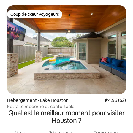
Coup de cœur voyageurs
Coup de cœur voyageurs
Hébergement ⋅ Lake Houston
Évaluation mo
4,96 (52)
Retraite moderne et confortable
Quel est le meilleur moment pour visiter
Houston ?
Mois
Prix moyen
Temp. moy.