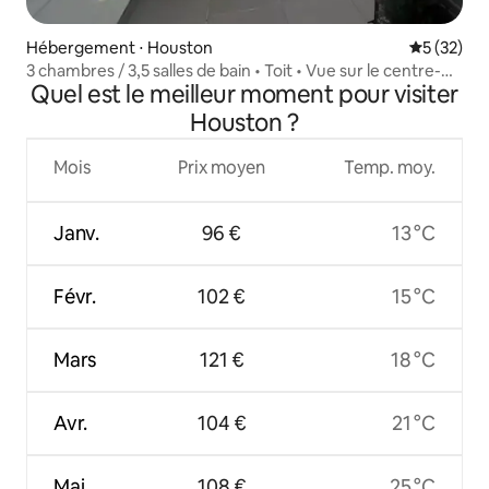
Hébergement ⋅ Houston
Évaluation
5 (32)
3 chambres / 3,5 salles de bain • Toit • Vue sur le centre-
Quel est le meilleur moment pour visiter
ville de Houston
Houston ?
Mois
Prix moyen
Temp. moy.
Janv.
96 €
13 °C
Févr.
102 €
15 °C
Mars
121 €
18 °C
Avr.
104 €
21 °C
Mai
108 €
25 °C