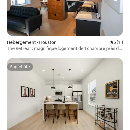
Hébergement ⋅ Houston
Évaluatio
5 (11)
The Retreat : magnifique logement de 1 chambre près du
Med Center et du NRG
Superhôte
Superhôte