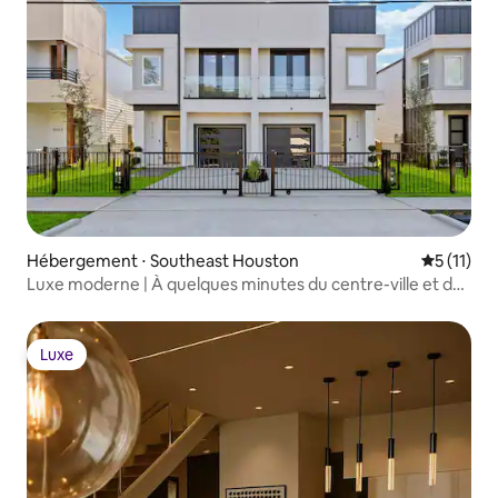
Hébergement ⋅ Southeast Houston
Évaluatio
5 (11)
Luxe moderne | À quelques minutes du centre-ville et de
NRG | Bureau et recharge pour véhicule électrique
Luxe
Luxe