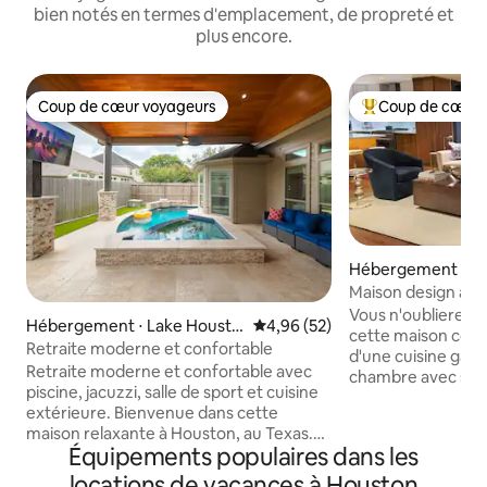
bien notés en termes d'emplacement, de propreté et
plus encore.
Coup de cœur voyageurs
Coup de cœur 
Coup de cœur voyageurs
Coups de cœur vo
Hébergement ⋅ H
Maison design ave
dans le quartier 
Vous n'oublierez p
Hébergement ⋅ Lake Housto
Évaluation moyenne sur la base
4,96 (52)
cette maison con
n
Retraite moderne et confortable
d'une cuisine gas
Retraite moderne et confortable avec
chambre avec salle
piscine, jacuzzi, salle de sport et cuisine
d'une abondance d
extérieure. Bienvenue dans cette
Entrez dans la cou
maison relaxante à Houston, au Texas.
la chambre ou la c
Équipements populaires dans les
Cette belle maison de 4 chambres et
un repas dans la s
2 salles de bain est parfaite pour les
locations de vacances à Houston
extérieure ou pre