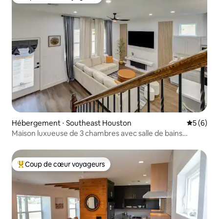
Coup de cœur voyageurs
Hébergement ⋅ Southeast Houston
Évaluatio
5 (6)
Maison luxueuse de 3 chambres avec salle de bains
privative | Jardin | NRG/Med Center
Coup de cœur voyageurs
Coups de cœur voyageurs les plus appréciés