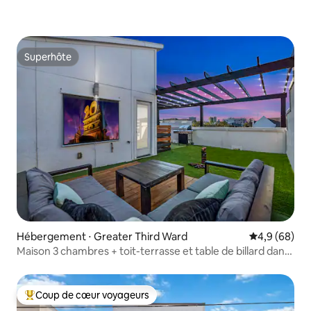
Superhôte
Superhôte
Hébergement ⋅ Greater Third Ward
Évaluation m
4,9 (68)
Maison 3 chambres + toit-terrasse et table de billard dans
le quartier des musées
Coup de cœur voyageurs
Coups de cœur voyageurs les plus appréciés