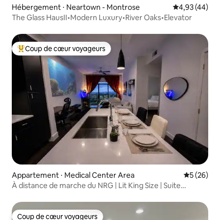
Hébergement ⋅ Neartown - Montrose
Évaluation mo
4,93 (44)
The Glass HausII•Modern Luxury•River Oaks•Elevator
Coup de cœur voyageurs
Coups de cœur voyageurs les plus appréciés
Appartement ⋅ Medical Center Area
Évaluation
5 (26)
À distance de marche du NRG | Lit King Size | Suite
Projector | TMC
Coup de cœur voyageurs