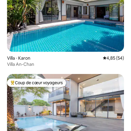
Villa ⋅ Karon
Évaluation mo
4,85 (54)
Villa An-Chan
Coup de cœur voyageurs
Coups de cœur voyageurs les plus appréciés