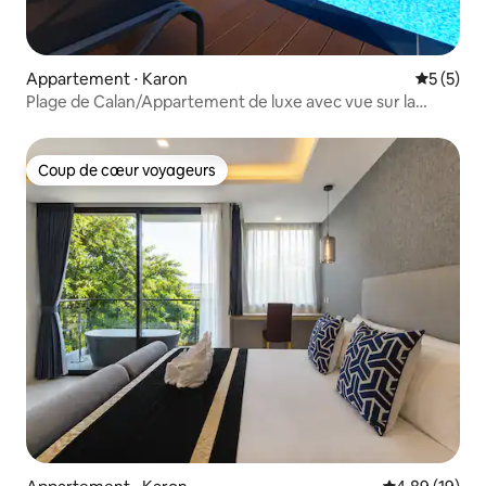
Appartement ⋅ Karon
Évaluatio
5 (5)
Plage de Calan/Appartement de luxe avec vue sur la
mer/Piscine/Salle de sport
Coup de cœur voyageurs
Coup de cœur voyageurs