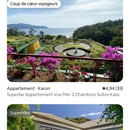
Coup de cœur voyageurs
Coup de cœur voyageurs
Appartement ⋅ Karon
Évaluation mo
4,94 (33)
Superbe Appartement Vue Mer 2 Chambres Suites Kata
Superhôte
Superhôte