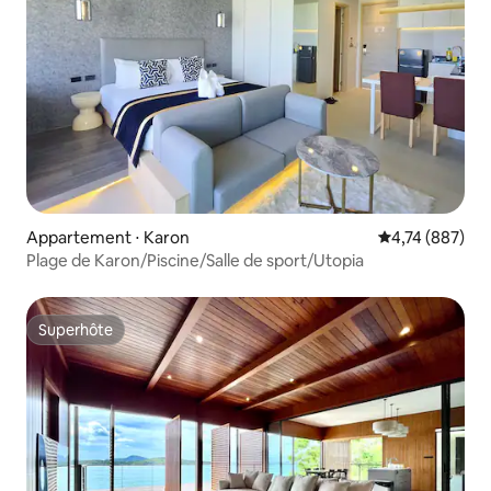
Appartement ⋅ Karon
Évaluation moy
4,74 (887)
Plage de Karon/Piscine/Salle de sport/Utopia
Superhôte
Superhôte