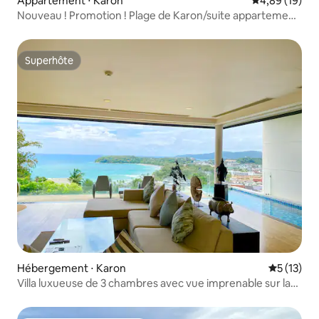
Appartement ⋅ Karon
Évaluation mo
4,89 (19)
Nouveau ! Promotion ! Plage de Karon/suite appartement
haut de gamme/piscine/salle de sport
Superhôte
Superhôte
Hébergement ⋅ Karon
Évaluation
5 (13)
Villa luxueuse de 3 chambres avec vue imprenable sur la
mer