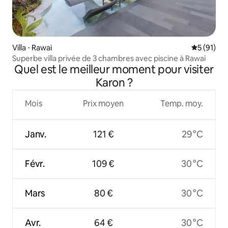
Villa ⋅ Rawai
Évaluation
5 (91)
Superbe villa privée de 3 chambres avec piscine à Rawai
Quel est le meilleur moment pour visiter
Karon ?
Mois
Prix moyen
Temp. moy.
Janv.
121 €
29 °C
Févr.
109 €
30 °C
Mars
80 €
30 °C
Avr.
64 €
30 °C