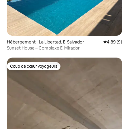
Hébergement ⋅ La Libertad, El Salvador
Évaluation m
4,89 (9)
Sunset House – Complexe El Mirador
Coup de cœur voyageurs
Coup de cœur voyageurs