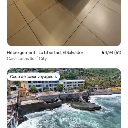
Hébergement ⋅ La Libertad, El Salvador
Évaluation mo
4,94 (51)
Casa Lucas Surf City
Coup de cœur voyageurs
Coup de cœur voyageurs