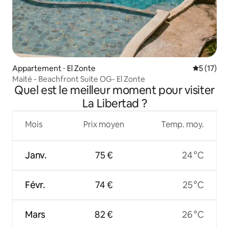
Appartement ⋅ El Zonte
Évaluation
5 (17)
Maité - Beachfront Suite OG- El Zonte
Quel est le meilleur moment pour visiter
La Libertad ?
Mois
Prix moyen
Temp. moy.
Janv.
75 €
24 °C
Févr.
74 €
25 °C
Mars
82 €
26 °C