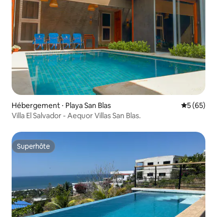
Hébergement ⋅ Playa San Blas
Évaluation
5 (65)
Villa El Salvador - Aequor Villas San Blas.
Superhôte
Superhôte