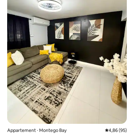
Appartement ⋅ Montego Bay
Évaluation mo
4,86 (95)