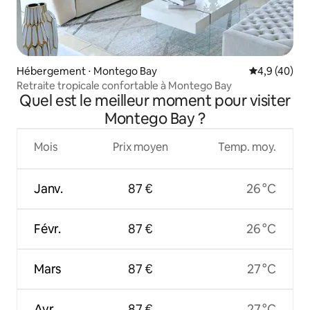
Hébergement ⋅ Montego Bay
Évaluation m
4,9 (40)
Retraite tropicale confortable à Montego Bay
Quel est le meilleur moment pour visiter
Montego Bay ?
Mois
Prix moyen
Temp. moy.
Janv.
87 €
26 °C
Févr.
87 €
26 °C
Mars
87 €
27 °C
Avr.
87 €
27 °C