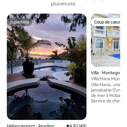
plus encore.
Superhôte
Coup de cœur vo
Superhôte
Coup de cœur vo
Villa ⋅ Montego Ba
Villa Maria Monte
avec piscine
Villa Maria : une v
jamaïcaine (l'une d
de mer à Mobay) Entièrement climatisée
Service de chef cuisi
en charge à l'aéro
Propriété : Nous 
village de pêcheur
Même si cela n'est
Hébergement ⋅ Reading
Évaluation moyenne sur la base
4,82 (49)