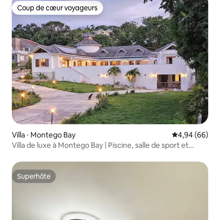
Coup de cœur voyageurs
Coup de cœur voyageurs
Villa ⋅ Montego Bay
Évaluation mo
4,94 (66)
Villa de luxe à Montego Bay | Piscine, salle de sport et
jacuzzi
Superhôte
Superhôte