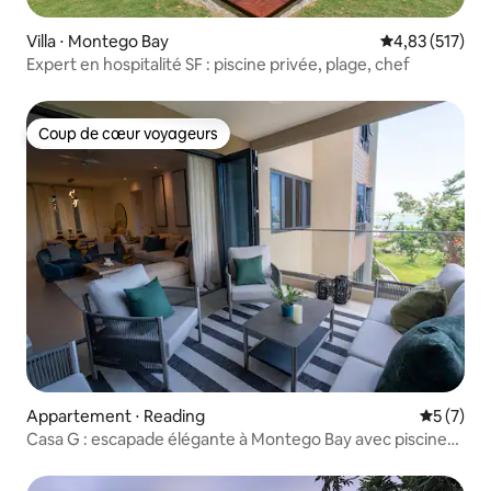
Villa ⋅ Montego Bay
Évaluation moy
4,83 (517)
Expert en hospitalité SF : piscine privée, plage, chef
Coup de cœur voyageurs
Coup de cœur voyageurs
Appartement ⋅ Reading
Évaluatio
5 (7)
Casa G : escapade élégante à Montego Bay avec piscine
et salle de sport