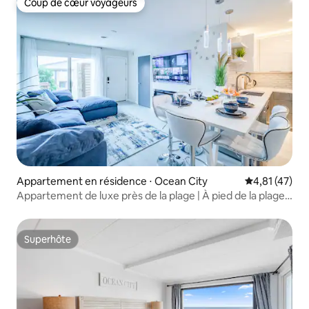
Coup de cœur voyageurs
Coup de cœur voyageurs
Appartement en résidence ⋅ Ocean City
Évaluation mo
4,81 (47)
Appartement de luxe près de la plage | À pied de la plage |
Piscines, tennis
Superhôte
Superhôte