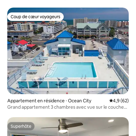
Coup de cœur voyageurs
Coup de cœur voyageurs
Appartement en résidence ⋅ Ocean City
Évaluation m
4,9 (62)
Grand appartement 3 chambres avec vue sur le coucher
du soleil, piscine sur le toit, à distance de marche de la
plage
Superhôte
Superhôte