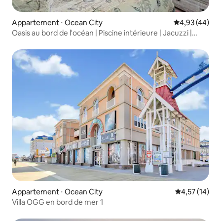
Appartement ⋅ Ocean City
Évaluation mo
4,93 (44)
Oasis au bord de l'océan | Piscine intérieure | Jacuzzi |
Terrasse
Appartement ⋅ Ocean City
Évaluation mo
4,57 (14)
Villa OGG en bord de mer 1