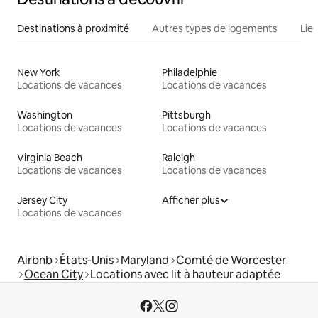
Destinations à proximité
Autres types de logements
Lie
New York
Philadelphie
Locations de vacances
Locations de vacances
Washington
Pittsburgh
Locations de vacances
Locations de vacances
Virginia Beach
Raleigh
Locations de vacances
Locations de vacances
Jersey City
Afficher plus
Locations de vacances
Airbnb
États-Unis
Maryland
Comté de Worcester
Ocean City
Locations avec lit à hauteur adaptée