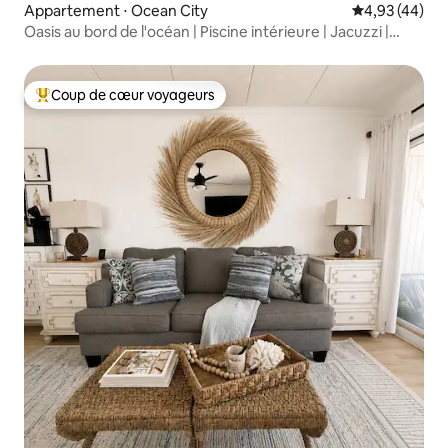
Appartement ⋅ Ocean City
Évaluation mo
4,93 (44)
Oasis au bord de l'océan | Piscine intérieure | Jacuzzi |
Terrasse
Coup de cœur voyageurs
Coups de cœur voyageurs les plus appréciés