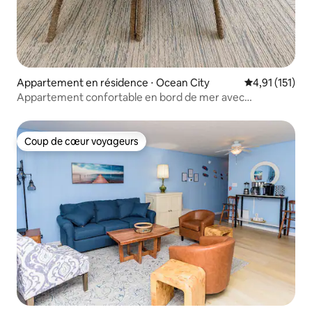
Appartement en résidence ⋅ Ocean City
Évaluation mo
4,91 (151)
Appartement confortable en bord de mer avec
équipements modernes.
Coup de cœur voyageurs
Coup de cœur voyageurs