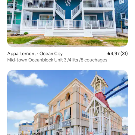
Appartement ⋅ Ocean City
Évaluation mo
4,97 (31)
Mid-town Oceanblock Unit 3 /4 lits /8 couchages