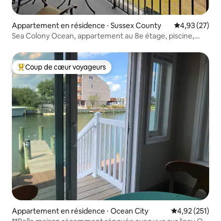
Appartement en résidence ⋅ Sussex County
Évaluation mo
4,93 (27)
Sea Colony Ocean, appartement au 8e étage, piscine,
wifi, basket
Coup de cœur voyageurs
Coups de cœur voyageurs les plus appréciés
Appartement en résidence ⋅ Ocean City
Évaluation moy
4,92 (251)