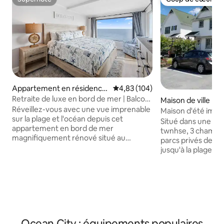
Superhôte
Coup de cœur vo
Appartement en résidence
Évaluation moyenne sur la base 
4,83 (104)
⋅ Ocean City
Retraite de luxe en bord de mer | Balcon
Maison de ville ⋅ 
privé
Réveillez-vous avec une vue imprenable
Maison d'été imma
sur la plage et l'océan depuis cet
Situé dans une rue
appartement en bord de mer
twnhse, 3 chambre
magnifiquement rénové situé au
parcs privés deva
7e étage à North Ocean City. Profitez
jusqu'à la plage, a
d'un accès direct à la plage, de deux
vertes, aux restau
places de stationnement réservées,
Proche de la piste
d'ascenseurs, de draps et de serviettes,
Marchez jusqu'au p
d'une piscine intérieure chauffée et d'un
d'artifice du 4 juill
jacuzzi, ainsi que d'une superbe nouvelle
balles, l'équipement
terrasse ensoleillée de 370 m² avec vue
jogging et les couc
sur l'océan, dont l'achèvement est prévu
parc. Piscine direc
Ocean City : équipements populaires
pour 2026. À l'intérieur, cette élégante