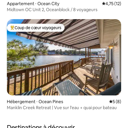
Appartement ⋅ Ocean City
Évaluation mo
4,75 (12)
Midtown OC Unit 2, Oceanblock / 8 voyageurs
Coup de cœur voyageurs
Coups de cœur voyageurs les plus appréciés
Hébergement ⋅ Ocean Pines
Évaluatio
5 (8)
Manklin Creek Retreat | Vue sur l'eau + quai pour bateau
Destinations à découvrir