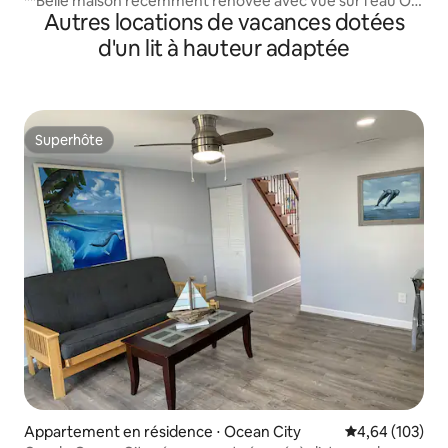
**Belle maison récemment rénovée avec vue sur l'eau OC
Autres locations de vacances dotées
MD*
d'un lit à hauteur adaptée
Superhôte
Superhôte
Appartement en résidence ⋅ Ocean City
Évaluation moy
4,64 (103)