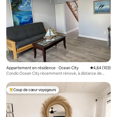
Appartement en résidence ⋅ Ocean City
Évaluation moy
4,64 (103)
Condo Ocean City récemment rénové, à distance de
marche de la plage
Coup de cœur voyageurs
Coups de cœur voyageurs les plus appréciés