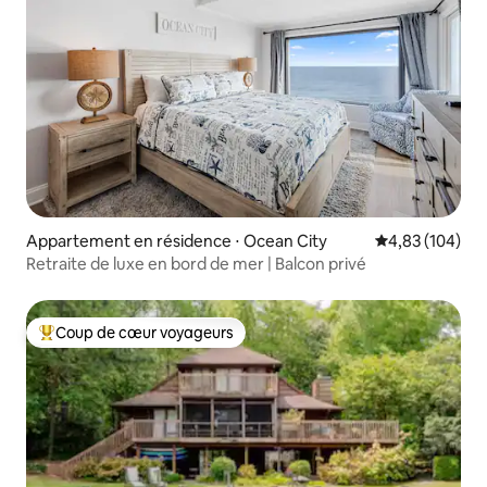
Appartement en résidence ⋅ Ocean City
Évaluation moy
4,83 (104)
Retraite de luxe en bord de mer | Balcon privé
Coup de cœur voyageurs
Coups de cœur voyageurs les plus appréciés