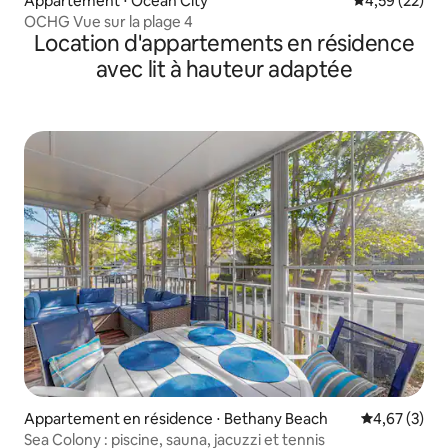
Appartement ⋅ Ocean City
Évaluation mo
4,59 (22)
OCHG Vue sur la plage 4
Location d'appartements en résidence
avec lit à hauteur adaptée
Appartement en résidence ⋅ Bethany Beach
Évaluation m
4,67 (3)
Sea Colony : piscine, sauna, jacuzzi et tennis