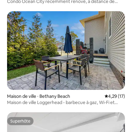
Condo Ocean City récemment rénové, à distance de
marche de la plage
Maison de ville ⋅ Bethany Beach
Évaluation mo
4,29 (17)
Maison de ville Loggerhead - barbecue à gaz, Wi-Fi et
baignoire à jets
Superhôte
Superhôte