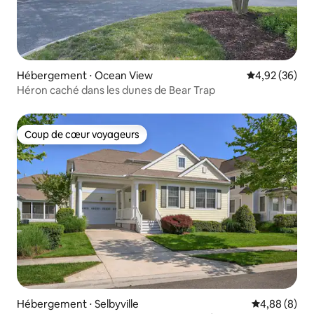
Hébergement ⋅ Ocean View
Évaluation mo
4,92 (36)
Héron caché dans les dunes de Bear Trap
Coup de cœur voyageurs
Coup de cœur voyageurs
Hébergement ⋅ Selbyville
Évaluation m
4,88 (8)