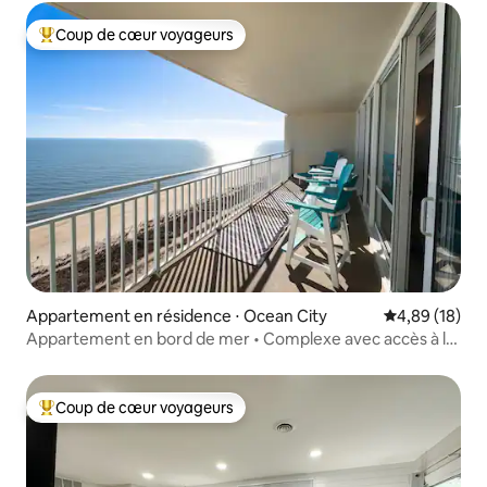
Coup de cœur voyageurs
Coups de cœur voyageurs les plus appréciés
Appartement en résidence ⋅ Ocean City
Évaluation mo
4,89 (18)
Appartement en bord de mer • Complexe avec accès à la
plage
Coup de cœur voyageurs
Coups de cœur voyageurs les plus appréciés