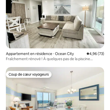
Appartement en résidence ⋅ Ocean City
Évaluation mo
4,96 (73)
Fraîchement rénové ! À quelques pas de la piscine
extérieure et de la plage
Coup de cœur voyageurs
Coup de cœur voyageurs