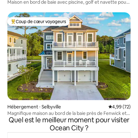
Maison en bord de baie avec piscine, golf et navette pour
la plage
Coup de cœur voyageurs
Coups de cœur voyageurs les plus appréciés
Hébergement ⋅ Selbyville
Évaluation mo
4,99 (72)
Magnifique maison au bord de la baie près de Fenwick et
Quel est le meilleur moment pour visiter
d'Ocean City
Ocean City ?