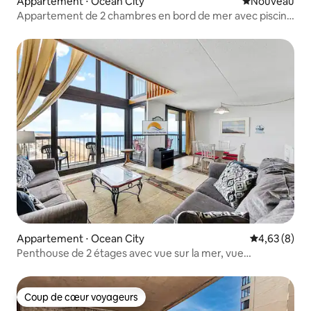
Appartement ⋅ Ocean City
Nouvel hébe
Nouveau
Appartement de 2 chambres en bord de mer avec piscine
extérieure ! B1804
Appartement ⋅ Ocean City
Évaluation m
4,63 (8)
Penthouse de 2 étages avec vue sur la mer, vue
imprenable, piscines
Coup de cœur voyageurs
Coup de cœur voyageurs