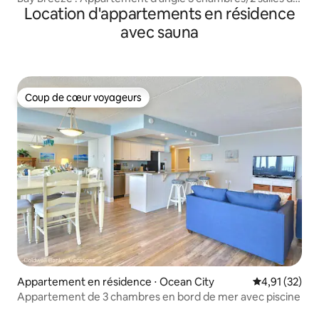
Location d'appartements en résidence
bain avec vue imprenable !
avec sauna
Coup de cœur voyageurs
Coup de cœur voyageurs
Appartement en résidence ⋅ Ocean City
Évaluation mo
4,91 (32)
Appartement de 3 chambres en bord de mer avec piscine