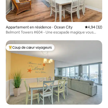
Appartement en résidence ⋅ Ocean City
Évaluation mo
4,94 (32)
Belmont Towers #604 - Une escapade magique vous
attend !
Coup de cœur voyageurs
Coups de cœur voyageurs les plus appréciés