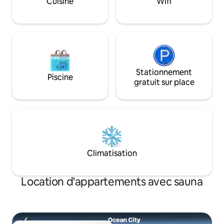
Cuisine
Wifi
tennis extérieur - Grandes piscines
jeu de palets, d'un
intérieures chauffées - longueurs
de maïs, d'une ter
complètes de baignade - Sauna et salle
meublée en bord d
de sport - Jeux de société dans le
privée !!
logement - Wi-Fi haut débit.
Stationnement
Piscine
gratuit sur place
Climatisation
Location d'appartements avec sauna