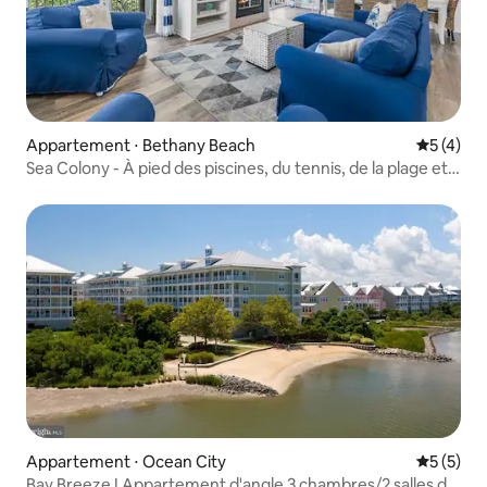
Appartement ⋅ Bethany Beach
Évaluatio
5 (4)
Sea Colony - À pied des piscines, du tennis, de la plage et
de l'aire de jeux
Appartement ⋅ Ocean City
Évaluatio
5 (5)
Bay Breeze ! Appartement d'angle 3 chambres/2 salles de