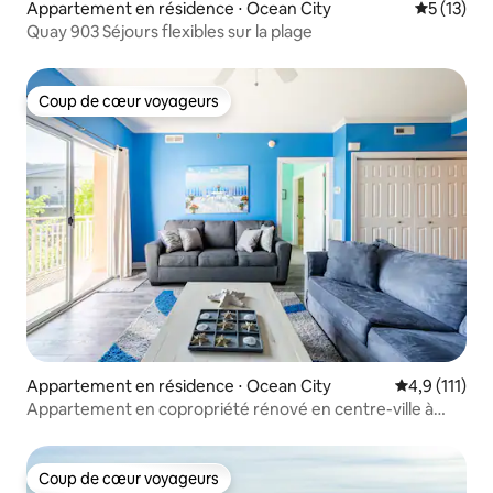
Appartement en résidence ⋅ Ocean City
Évaluation
5 (13)
Quay 903 Séjours flexibles sur la plage
Coup de cœur voyageurs
Coup de cœur voyageurs
Appartement en résidence ⋅ Ocean City
Évaluation m
4,9 (111)
Appartement en copropriété rénové en centre-ville à
Ocean City Beach !
Coup de cœur voyageurs
Coup de cœur voyageurs