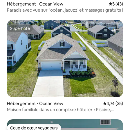
Hébergement ⋅ Ocean View
Évaluation
5 (43)
Paradis avec vue sur l'océan, jacuzzi et massages gratuits !
Superhôte
Superhôte
Hébergement ⋅ Ocean View
Évaluation mo
4,74 (35)
Maison familiale dans un complexe hôtelier • Piscine,
Pickleball, Porche
Coup de cœur voyageurs