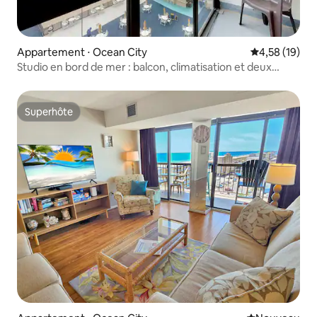
Appartement ⋅ Ocean City
Évaluation mo
4,58 (19)
Studio en bord de mer : balcon, climatisation et deux
piscines
Superhôte
Superhôte