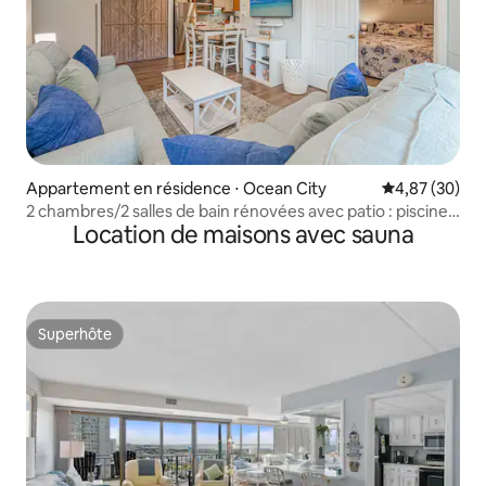
Appartement en résidence ⋅ Ocean City
Évaluation mo
4,87 (30)
2 chambres/2 salles de bain rénovées avec patio : piscines,
Location de maisons avec sauna
PLAGE, dîner !
Superhôte
Superhôte