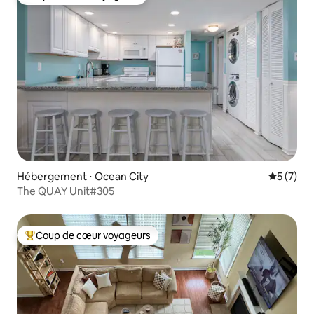
Coup de cœur voyageurs
Hébergement ⋅ Ocean City
Évaluatio
5 (7)
The QUAY Unit#305
Coup de cœur voyageurs
Coups de cœur voyageurs les plus appréciés