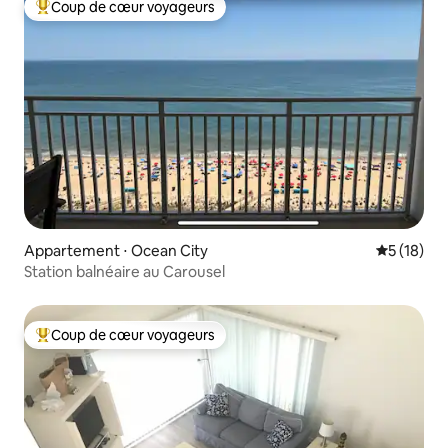
Coup de cœur voyageurs
Coups de cœur voyageurs les plus appréciés
Appartement ⋅ Ocean City
Évaluation
5 (18)
Station balnéaire au Carousel
Coup de cœur voyageurs
Coups de cœur voyageurs les plus appréciés