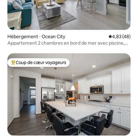
Hébergement ⋅ Ocean City
Évaluation mo
4,83 (48)
Appartement 2 chambres en bord de mer avec piscine,
vue imprenable
Coup de cœur voyageurs
Coups de cœur voyageurs les plus appréciés