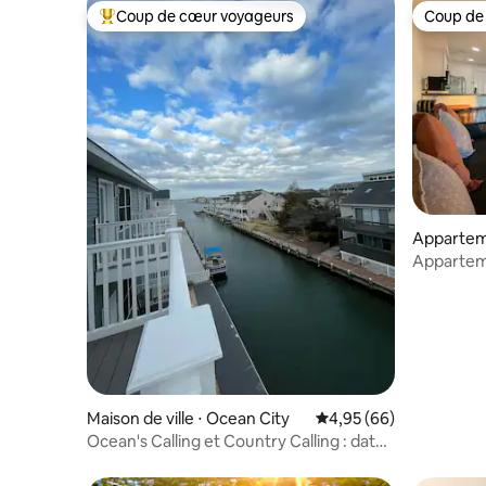
Coup de cœur voyageurs
Coup de
Coups de cœur voyageurs les plus appréciés
Coup de
Appartem
Ocean Ci
Apparteme
plage + pi
Maison de ville ⋅ Ocean City
Évaluation moyenne sur
4,95 (66)
Ocean's Calling et Country Calling : dates
disponibles !