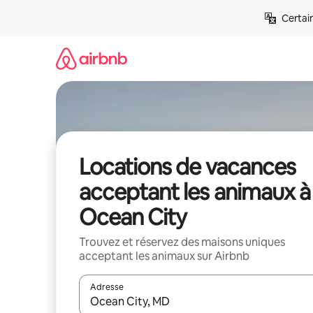
Aller
Certai
directement
au
contenu
Locations de vacances
acceptant les animaux à
Ocean City
Trouvez et réservez des maisons uniques
acceptant les animaux sur Airbnb
Adresse
Lorsque les résultats s'affichent, utilisez les flèc