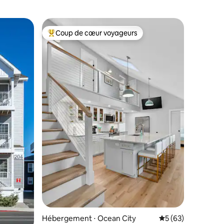
Coup de cœur voyageurs
lus appréciés
Coups de cœur voyageurs les plus appréciés
taires : 4,93 sur 5
Hébergement ⋅ Ocean City
Évaluation moyenne
5 (63)