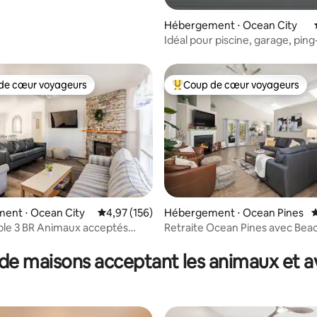
Hébergement ⋅ Ocean City
Idéal pour piscine, garage, pin
vélos, 2 chambres, plage et pr
de cœur voyageurs
Coup de cœur voyageurs
 cœur voyageurs les plus appréciés
Coups de cœur voyageurs les p
ent ⋅ Ocean City
Évaluation moyenne sur la base de 156 comme
4,97 (156)
Hébergement ⋅ Ocean Pines
É
le 3 BR Animaux acceptés
Retraite Ocean Pines avec Bea
 la base de 183 commentaires : 4,97 sur 5
e et étang à proximité.
de maisons acceptant les animaux et a