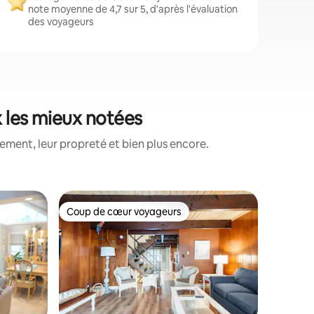
note moyenne de 4,7 sur 5, d'après l'évaluation
des voyageurs
x les mieux notées
ment, leur propreté et bien plus encore.
Appartem
Coup de cœur voyageurs
Coup de
lus appréciés
Coup de cœur voyageurs
Coup de
Ocean Ci
Modern O
2 salles d
Magnifiq
8 person
2 salles d
42e rue.
récemmen
pouvant a
gonflable