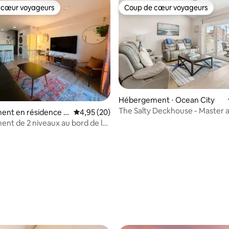
 cœur voyageurs
Coup de cœur voyageurs
 cœur voyageurs
Coup de cœur voyageurs
Hébergement ⋅ Ocean City
The Salty Deckhouse - Master 
ent en résidence ⋅
Évaluation moyenne sur la base de 20 commen
4,95 (20)
balcon privé !
ty
nt de 2 niveaux au bord de la
scine + balcon + Wi-Fi
 la base de 66 commentaires : 4,95 sur 5