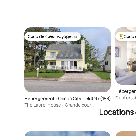
Coup de cœur voyageurs
Coup 
Coup de cœur voyageurs
Coups de
Hébergem
Confortab
Hébergement ⋅ Ocean City
Évaluation moyenne sur
4,97 (183)
Plage, bai
The Laurel House - Grande cour
Locations 
clôturée !