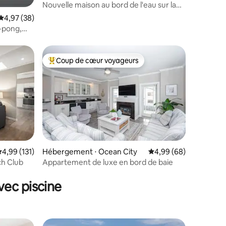
Nouvelle maison au bord de l'eau sur la
baie, à quelques pas de la plage
Évaluation moyenne sur la base de 38 commentaires : 4,97 sur 5
4,97 (38)
g-pong,
omenade !
Coup de cœur voyageurs
lus appréciés
Coups de cœur voyageurs les plus appréciés
ntaires : 4,97 sur 5
valuation moyenne sur la base de 131 commentaires : 4,99 sur 5
4,99 (131)
Hébergement ⋅ Ocean City
Évaluation moyenne su
4,99 (68)
ch Club
Appartement de luxe en bord de baie
vec piscine