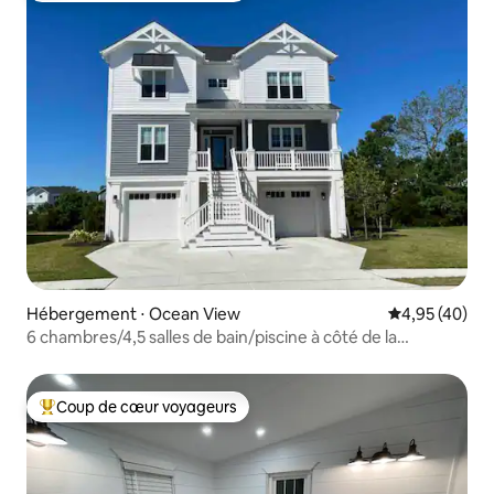
Hébergement ⋅ Ocean View
Évaluation mo
4,95 (40)
6 chambres/4,5 salles de bain/piscine à côté de la
maison/Coup de cœur voyageurs
Coup de cœur voyageurs
Coups de cœur voyageurs les plus appréciés