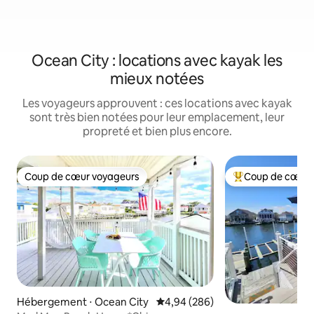
Ocean City : locations avec kayak les
mieux notées
Les voyageurs approuvent : ces locations avec kayak
sont très bien notées pour leur emplacement, leur
propreté et bien plus encore.
Coup de cœur voyageurs
Coup de cœur 
Coup de cœur voyageurs
Coups de cœur vo
Hébergement ⋅ Ocean City
Évaluation moyenne sur la base 
4,94 (286)