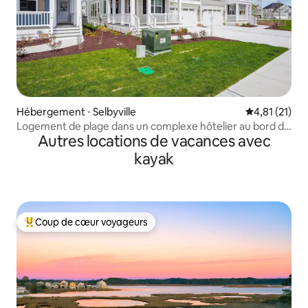
Hébergement ⋅ Selbyville
Évaluation mo
4,81 (21)
Logement de plage dans un complexe hôtelier au bord de
Autres locations de vacances avec
la baie
kayak
Coup de cœur voyageurs
Coups de cœur voyageurs les plus appréciés