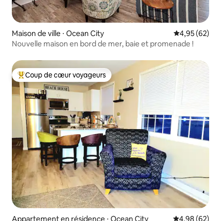
Maison de ville ⋅ Ocean City
Évaluation mo
4,95 (62)
Nouvelle maison en bord de mer, baie et promenade !
Coup de cœur voyageurs
Coups de cœur voyageurs les plus appréciés
Appartement en résidence ⋅ Ocean City
Évaluation mo
4,98 (62)