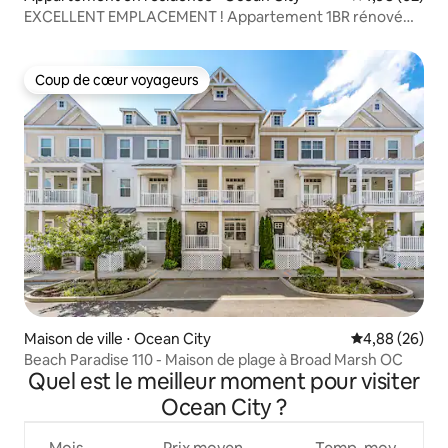
EXCELLENT EMPLACEMENT ! Appartement 1BR rénové
avec vue sur la baie !
Coup de cœur voyageurs
Coup de cœur voyageurs
Maison de ville ⋅ Ocean City
Évaluation mo
4,88 (26)
Beach Paradise 110 - Maison de plage à Broad Marsh OC
Quel est le meilleur moment pour visiter
Ocean City ?