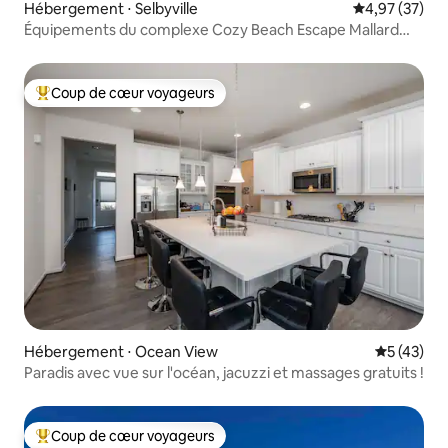
Hébergement ⋅ Selbyville
Évaluation mo
4,97 (37)
Équipements du complexe Cozy Beach Escape Mallard
Lakes
Coup de cœur voyageurs
Coups de cœur voyageurs les plus appréciés
Hébergement ⋅ Ocean View
Évaluation
5 (43)
Paradis avec vue sur l'océan, jacuzzi et massages gratuits !
Coup de cœur voyageurs
Coups de cœur voyageurs les plus appréciés