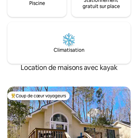
Stationnement
Piscine
plus, une EXPÉRIENCE CINÉMA EN PLEIN
gratuit sur place
AIR vraiment unique pour tous nos
voyageurs afin de faire de vos vacances
les meilleures de TOUJOURS !
Climatisation
Location de maisons avec kayak
Coup de cœur voyageurs
Coups de cœur voyageurs les plus appréciés