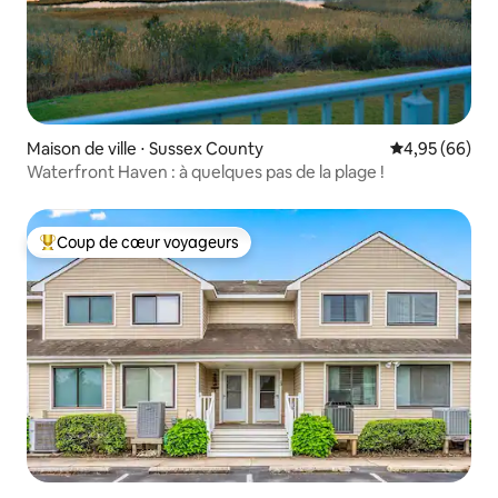
Maison de ville ⋅ Sussex County
Évaluation mo
4,95 (66)
Waterfront Haven : à quelques pas de la plage !
Coup de cœur voyageurs
Coups de cœur voyageurs les plus appréciés