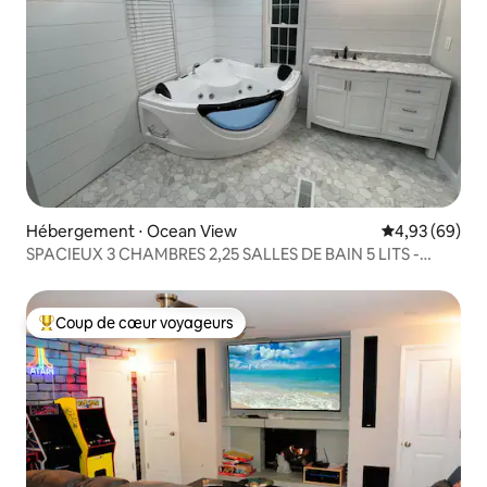
Hébergement ⋅ Ocean View
Évaluation mo
4,93 (69)
SPACIEUX 3 CHAMBRES 2,25 SALLES DE BAIN 5 LITS -
2 miles du sable
Coup de cœur voyageurs
Coups de cœur voyageurs les plus appréciés