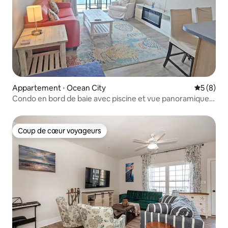
Appartement ⋅ Ocean City
Évaluatio
5 (8)
Condo en bord de baie avec piscine et vue panoramique -
HS104
Coup de cœur voyageurs
Coup de cœur voyageurs