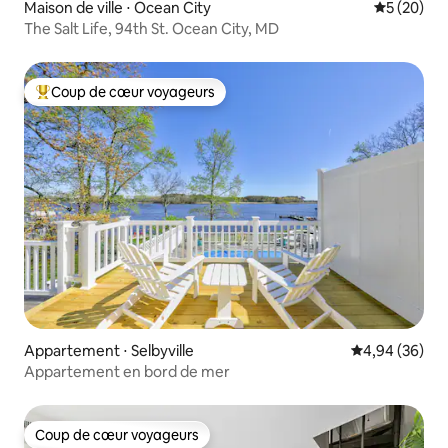
Maison de ville ⋅ Ocean City
Évaluation
5 (20)
The Salt Life, 94th St. Ocean City, MD
Coup de cœur voyageurs
Coups de cœur voyageurs les plus appréciés
Appartement ⋅ Selbyville
Évaluation mo
4,94 (36)
Appartement en bord de mer
Coup de cœur voyageurs
Coup de cœur voyageurs