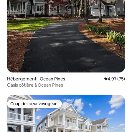
Hébergement ⋅ Ocean Pines
Évaluation mo
4,97 (75)
Oasis côtière à Ocean Pines
Coup de cœur voyageurs
Coup de cœur voyageurs