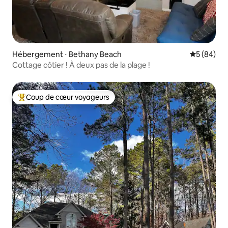
Hébergement ⋅ Bethany Beach
Évaluation
5 (84)
Cottage côtier ! À deux pas de la plage !
Coup de cœur voyageurs
Coups de cœur voyageurs les plus appréciés