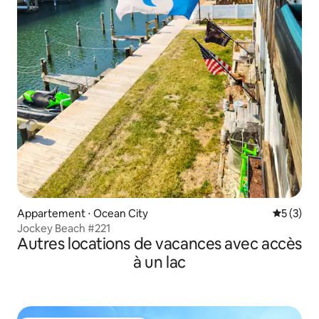
Appartement ⋅ Ocean City
Évaluatio
5 (3)
Jockey Beach #221
Autres locations de vacances avec accès
à un lac