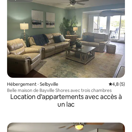
Superhôte
Hébergement ⋅ Selbyville
Évaluation 
4,8 (5)
Belle maison de Bayville Shores avec trois chambres
Location d'appartements avec accès à
un lac