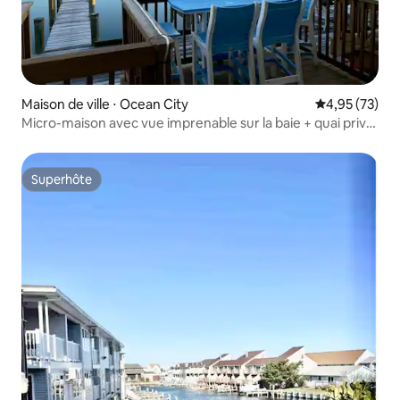
Maison de ville ⋅ Ocean City
Évaluation mo
4,95 (73)
Micro-maison avec vue imprenable sur la baie + quai privé
et poste d'amarrage
Superhôte
Superhôte