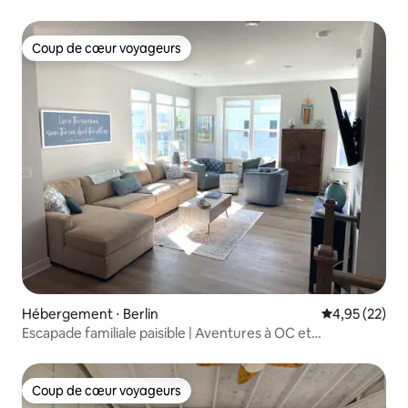
Coup de cœur voyageurs
Coup de cœur voyageurs
Hébergement ⋅ Berlin
Évaluation mo
4,95 (22)
Escapade familiale paisible | Aventures à OC et
Assateague
Coup de cœur voyageurs
Coup de cœur voyageurs