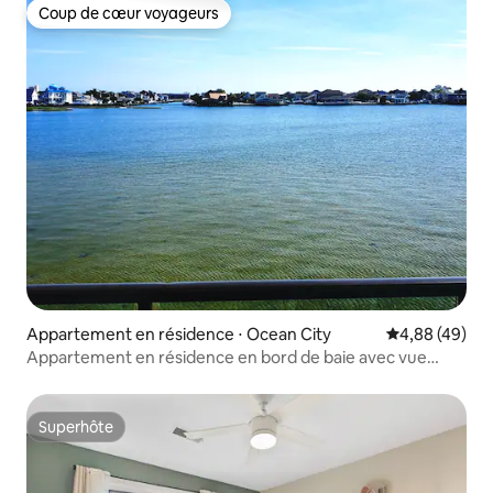
Coup de cœur voyageurs
Coup de cœur voyageurs
Appartement en résidence ⋅ Ocean City
Évaluation mo
4,88 (49)
Appartement en résidence en bord de baie avec vue
imprenable sur l'eau !
Superhôte
Superhôte