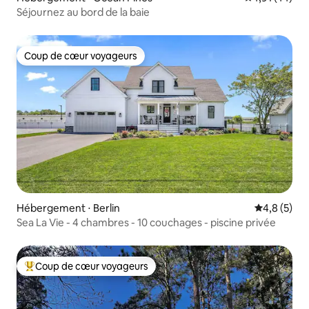
Séjournez au bord de la baie
Coup de cœur voyageurs
Coup de cœur voyageurs
Hébergement ⋅ Berlin
Évaluation 
4,8 (5)
Sea La Vie - 4 chambres - 10 couchages - piscine privée
Coup de cœur voyageurs
Coups de cœur voyageurs les plus appréciés