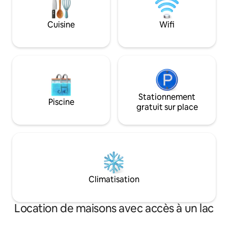
sur la terrasse TimberTech avec des
chaises Poly pendant la journée et
Cuisine
Wifi
admirez les magnifiques couchers de
soleil chaque soir ! Toutes les chambres
disposent d'un ventilateur au plafond, de
stores cellulaires occultants et d'une
télévision connectée pour le service de
streaming.
Stationnement
Piscine
gratuit sur place
Climatisation
Location de maisons avec accès à un lac