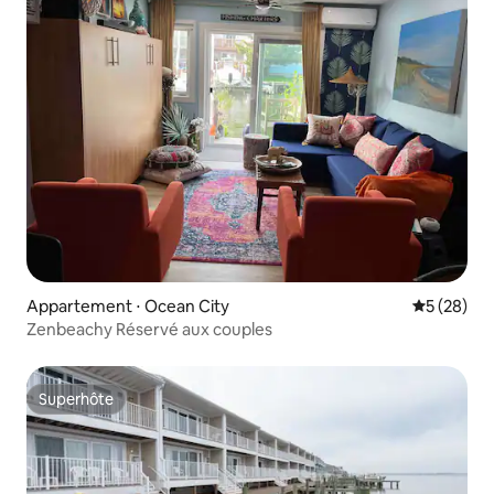
Appartement ⋅ Ocean City
Évaluation
5 (28)
Zenbeachy Réservé aux couples
Superhôte
Superhôte