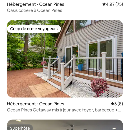
Hébergement ⋅ Ocean Pines
Évaluation mo
4,97 (75)
Oasis côtière à Ocean Pines
Coup de cœur voyageurs
Coup de cœur voyageurs
Hébergement ⋅ Ocean Pines
Évaluatio
5 (8)
Ocean Pines Getaway mis à jour avec foyer, barbecue +
Be
Superhôte