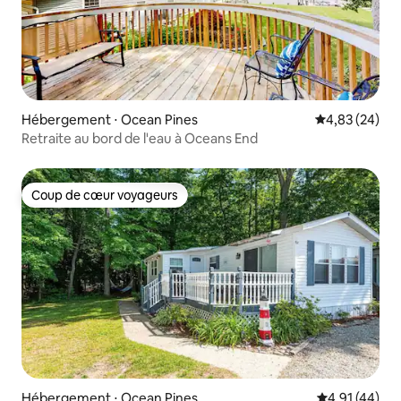
Hébergement ⋅ Ocean Pines
Évaluation mo
4,83 (24)
Retraite au bord de l'eau à Oceans End
Coup de cœur voyageurs
Coup de cœur voyageurs
Hébergement ⋅ Ocean Pines
Évaluation mo
4,91 (44)