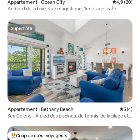
Appartement ⋅ Ocean City
Évaluation m
4,9 (20)
Au bord de la baie, vue magnifique, 1er étage, café,
chiens, annexe
Superhôte
Superhôte
Appartement ⋅ Bethany Beach
Évaluatio
5 (4)
Sea Colony - À pied des piscines, du tennis, de la plage et
de l'aire de jeux
Coup de cœur voyageurs
Coups de cœur voyageurs les plus appréciés