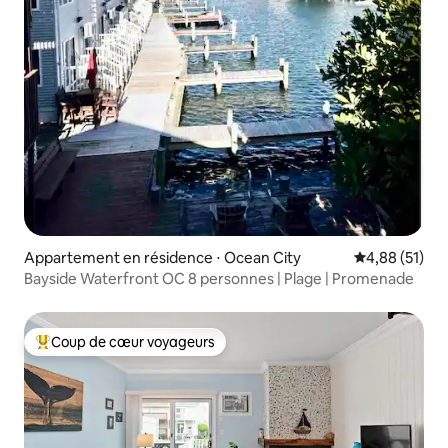
Appartement en résidence ⋅ Ocean City
Évaluation mo
4,88 (51)
Bayside Waterfront OC 8 personnes | Plage | Promenade
Coup de cœur voyageurs
Coups de cœur voyageurs les plus appréciés