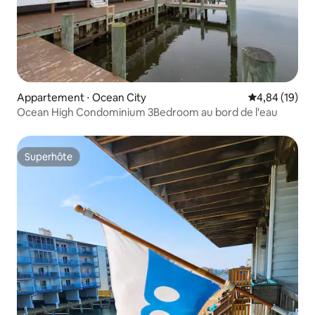
Appartement ⋅ Ocean City
Évaluation mo
4,84 (19)
Ocean High Condominium 3Bedroom au bord de l'eau
Superhôte
Superhôte