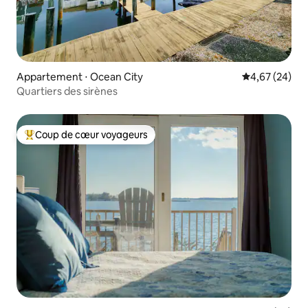
Appartement ⋅ Ocean City
Évaluation mo
4,67 (24)
Quartiers des sirènes
Coup de cœur voyageurs
Coups de cœur voyageurs les plus appréciés