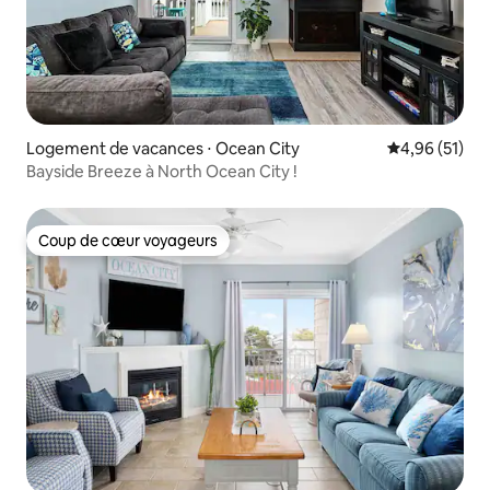
Logement de vacances ⋅ Ocean City
Évaluation mo
4,96 (51)
Bayside Breeze à North Ocean City !
Coup de cœur voyageurs
Coup de cœur voyageurs