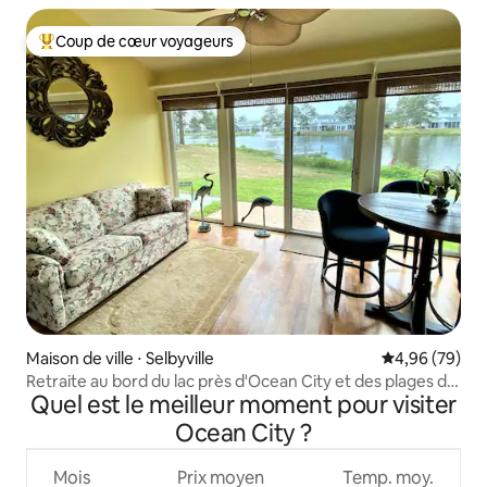
Coup de cœur voyageurs
Coups de cœur voyageurs les plus appréciés
Maison de ville ⋅ Selbyville
Évaluation mo
4,96 (79)
Retraite au bord du lac près d'Ocean City et des plages du
Quel est le meilleur moment pour visiter
Delaware
Ocean City ?
Mois
Prix moyen
Temp. moy.