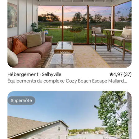
Hébergement ⋅ Selbyville
Évaluation mo
4,97 (37)
Équipements du complexe Cozy Beach Escape Mallard
Lakes
Superhôte
Superhôte