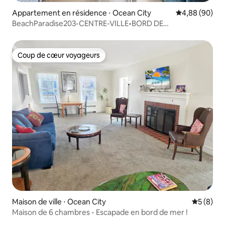
Appartement en résidence ⋅ Ocean City
Évaluation mo
4,88 (90)
BeachParadise203-CENTRE-VILLE•BORD DE
MER•Appartement de luxe
Coup de cœur voyageurs
Coup de cœur voyageurs
Maison de ville ⋅ Ocean City
Évaluatio
5 (8)
Maison de 6 chambres - Escapade en bord de mer !