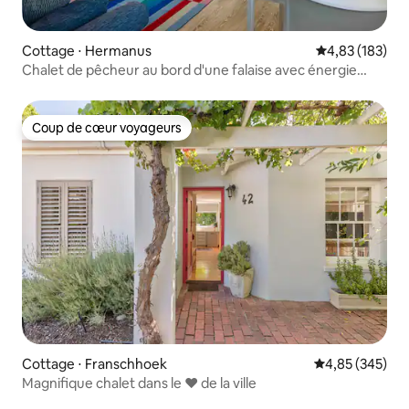
Cottage ⋅ Hermanus
Évaluation moy
4,83 (183)
Chalet de pêcheur au bord d'une falaise avec énergie
solaire
Coup de cœur voyageurs
Coup de cœur voyageurs
Cottage ⋅ Franschhoek
Évaluation moy
4,85 (345)
Magnifique chalet dans le ❤️ de la ville