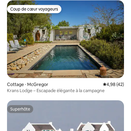
Coup de cœur voyageurs
Coup de cœur voyageurs
Cottage ⋅ McGregor
Évaluation mo
4,98 (42)
Krans Lodge – Escapade élégante à la campagne
Superhôte
Superhôte