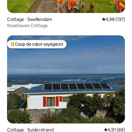
Cottage ⋅ Swellendam
Évaluation moy
4,98 (137)
Rosehaven Cottage
Coup de cœur voyageurs
Coups de cœur voyageurs les plus appréciés
Cottage ⋅ Suiderstrand
Évaluation mo
4,91 (69)