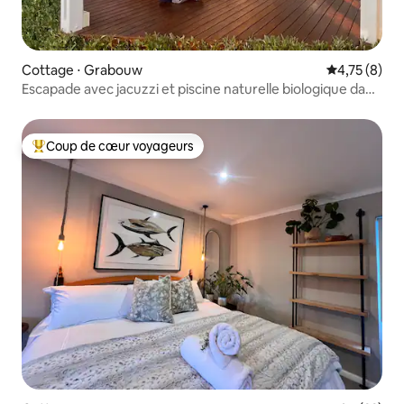
Cottage ⋅ Grabouw
Évaluation m
4,75 (8)
Escapade avec jacuzzi et piscine naturelle biologique dans
la vallée d'Elgin
Coup de cœur voyageurs
Coups de cœur voyageurs les plus appréciés