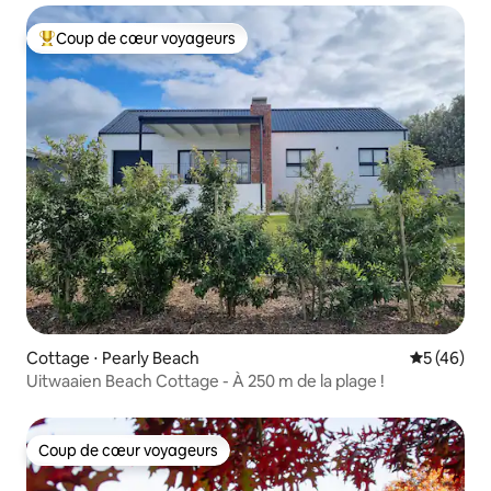
Coup de cœur voyageurs
Coups de cœur voyageurs les plus appréciés
Cottage ⋅ Pearly Beach
Évaluation
5 (46)
Uitwaaien Beach Cottage - À 250 m de la plage !
Coup de cœur voyageurs
Coup de cœur voyageurs