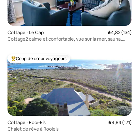
Cottage ⋅ Le Cap
Évaluation moy
4,82 (134)
Cottage2 calme et confortable, vue sur la mer, sauna,
salle de sport, piscine
Coup de cœur voyageurs
Coups de cœur voyageurs les plus appréciés
Cottage ⋅ Rooi-Els
Évaluation moy
4,84 (171)
Chalet de rêve à Rooiels