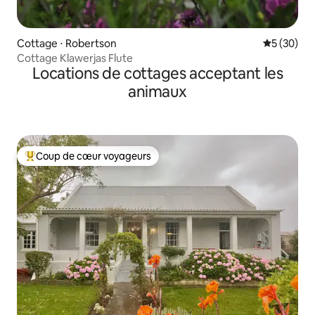
Cottage ⋅ Robertson
Évaluation
5 (30)
Cottage Klawerjas Flute
Locations de cottages acceptant les
animaux
Coup de cœur voyageurs
Coups de cœur voyageurs les plus appréciés