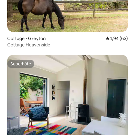
Cottage ⋅ Greyton
Évaluation mo
4,94 (63)
Cottage Heavenside
Superhôte
Superhôte