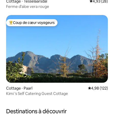
Cottage ⋅ Tesselaarsdal
Évaluation mo
4,93 (28)
Ferme d'aloe vera rouge
Coup de cœur voyageurs
Coups de cœur voyageurs les plus appréciés
Cottage ⋅ Paarl
Évaluation moy
4,98 (122)
Kimi 's Self Catering Guest Cottage
Destinations à découvrir