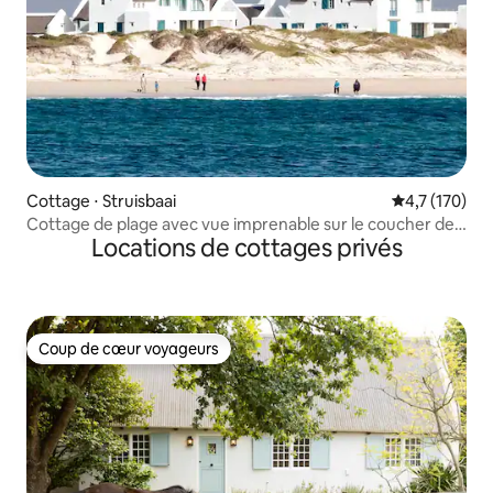
Cottage ⋅ Struisbaai
Évaluation mo
4,7 (170)
Cottage de plage avec vue imprenable sur le coucher de
Locations de cottages privés
soleil.
Coup de cœur voyageurs
Coup de cœur voyageurs