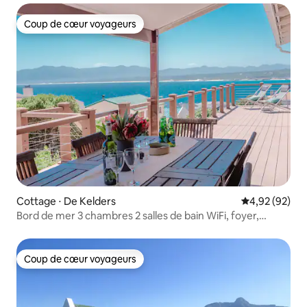
Coup de cœur voyageurs
Coup de cœur voyageurs
Cottage ⋅ De Kelders
Évaluation mo
4,92 (92)
Bord de mer 3 chambres 2 salles de bain WiFi, foyer,
jacuzzi, SOLAIRE
Coup de cœur voyageurs
Coup de cœur voyageurs