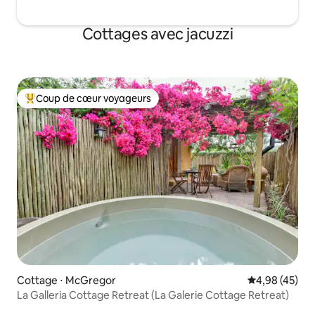
Cottages avec jacuzzi
Coup de cœur voyageurs
Coups de cœur voyageurs les plus appréciés
Cottage ⋅ McGregor
Évaluation mo
4,98 (45)
La Galleria Cottage Retreat (La Galerie Cottage Retreat)