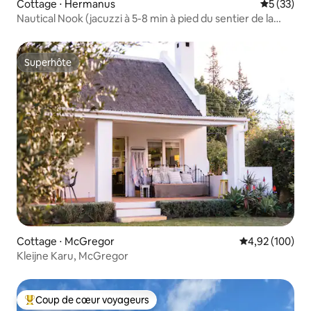
Cottage ⋅ Hermanus
Évaluation
5 (33)
Nautical Nook (jacuzzi à 5-8 min à pied du sentier de la
falaise)
Superhôte
Superhôte
Cottage ⋅ McGregor
Évaluation moy
4,92 (100)
Kleijne Karu, McGregor
Coup de cœur voyageurs
Coups de cœur voyageurs les plus appréciés