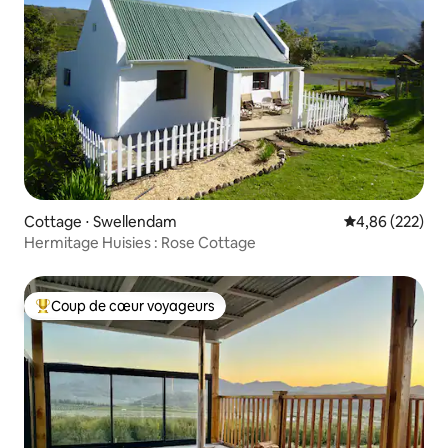
Cottage ⋅ Swellendam
Évaluation moy
4,86 (222)
Hermitage Huisies : Rose Cottage
Coup de cœur voyageurs
Coups de cœur voyageurs les plus appréciés