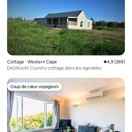
Cottage ⋅ Western Cape
Évaluation mo
4,9 (269)
DeUitzicht Country cottage dans les vignobles
Coup de cœur voyageurs
Coup de cœur voyageurs