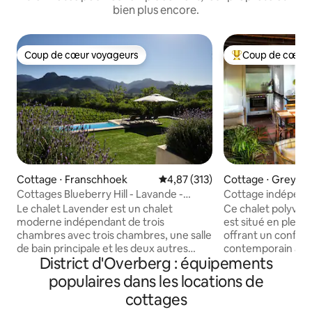
bien plus encore.
Coup de cœur voyageurs
Coup de cœur 
Coup de cœur voyageurs
Coups de cœur vo
Cottage ⋅ Franschhoek
Évaluation moyenne sur la base 
4,87 (313)
Cottage ⋅ Greyto
Cottages Blueberry Hill - Lavande -
Cottage indépend
Franschhoek
Le chalet Lavender est un chalet
Ce chalet polyval
moderne indépendant de trois
est situé en plein
chambres avec trois chambres, une salle
offrant un confor
de bain principale et les deux autres
contemporain ave
District d'Overberg : équipements
chambres partagent une salle de bain
d'histoire. C'est l
complète. Il y a une cuisine entièrement
situés sur la propr
populaires dans les locations de
équipée avec cuisinière, micro-ondes et
avec sa propre entr
cottages
cafetière Nespresso. Le chalet possède
Le chalet se com