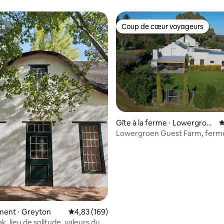
te
Coup de cœur voyageurs
te
Coup de cœur voyageurs
Gîte à la ferme ⋅ Lowergroe
É
n Buffeljagsrivier
Lowergroen Guest Farm, ferm
activité
ent ⋅ Greyton
Évaluation moyenne sur la base de 169 commen
4,83 (169)
, lieu de solitude, valeurs du