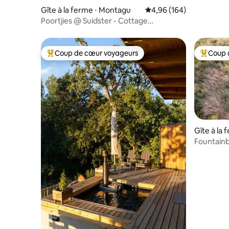
Gîte à la ferme ⋅ Montagu
Évaluation moyenne sur 
4,96 (164)
Poortjies @ Suidster - Cottage
écologique de luxe hors réseau
Coup de cœur voyageurs
Coup 
Coups de cœur voyageurs les plus appréciés
Coups de
Gîte à la
Fountain
(Stanford