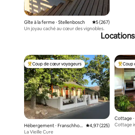
Gîte à la ferme ⋅ Stellenbosch
Évaluation moyenne s
5 (267)
Un joyau caché au cœur des vignobles.
Locations
Coup de cœur voyageurs
Coup 
Coups de cœur voyageurs les plus appréciés
Coups de
Cottage ⋅
Cottage 
Hébergement ⋅ Franschhoe
Évaluation moyenne sur 
4,97 (225)
k
La Vieille Cure