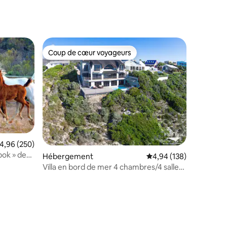
Coup de cœur voyageurs
lus appréciés
Coup de cœur voyageurs
ntaires : 4,93 sur 5
valuation moyenne sur la base de 250 commentaires : 4,96 sur 5
4,96 (250)
ok » de
Hébergement
Évaluation moyenne sur
4,94 (138)
Villa en bord de mer 4 chambres/4 salles
de bain piscine wifi, énergie solaire