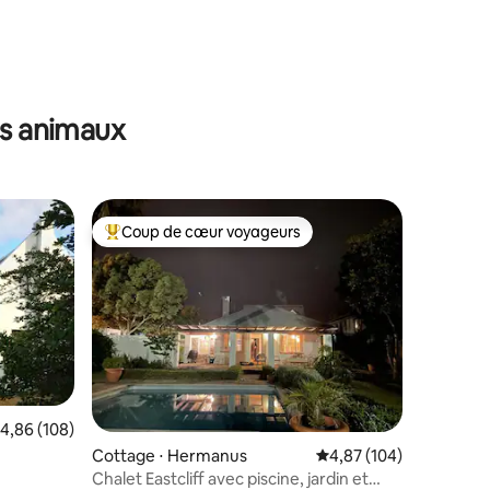
es animaux
Coup de cœur voyageurs
Coups de cœur voyageurs les plus appréciés
taires : 4,87 sur 5
valuation moyenne sur la base de 108 commentaires : 4,86 sur 5
4,86 (108)
Cottage ⋅ Hermanus
Évaluation moyenne sur
4,87 (104)
Chalet Eastcliff avec piscine, jardin et