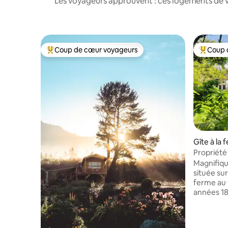
Les voyageurs approuvent : ces logements de v
Coup de cœur voyageurs
Coup 
Coups de cœur voyageurs les plus appréciés
Coups de
Gîte à la 
Propriété
Magnifiqu
située sur 
ferme au 
années 18
forêt de c
maison di
spacieuses