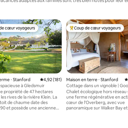
acances adaptés aux familles sont très bien notés pour leur e
de cœur voyageurs
Coup de cœur voyageurs
 cœur voyageurs les plus appréciés
Coups de cœur voyageurs les p
ferme ⋅ Stanford
Évaluation moyenne sur la base de 181 comme
4,92 (181)
Maison en terre ⋅ Stanford
É
 spacieuse à Gledsmuir
Cottage dans un vignoble | Go
Homestead
e propriété de 47 hectares
Chalet écologique hors réseau 
les rives de la rivière Klein. La
une ferme régénérative en acti
toit de chaume date des
cœur de l'Overberg, avec vue
90 et possède une ancienne
panoramique sur Walker Bay et 
hênes. Privée et sécurisée. La
montagnes de Kleinriviersberg
spose de 7 chambres
de fynbos et de vignobles, ce c
 avec salle de bains privative,
dispose d'eau de source pure, d