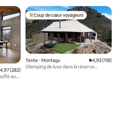
Coup de cœur voyageurs
lus appréciés
Coups de cœur voyageurs les plus appréciés
Tente ⋅ Montagu
Évaluation moyenne sur
4,93 (118)
Glamping de luxe dans la réserve
taires : 4,94 sur 5
valuation moyenne sur la base de 282 commentaires : 4,97 sur 5
4,97 (282)
naturelle privée de Grysbokkloof !
auffé au