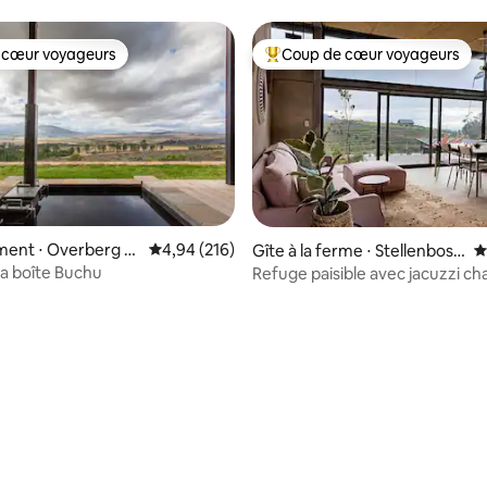
 cœur voyageurs
Coup de cœur voyageurs
 cœur voyageurs
Coups de cœur voyageurs les p
ent ⋅ Overberg Di
Évaluation moyenne sur la base de 216 commen
4,94 (216)
Gîte à la ferme ⋅ Stellenbosc
É
icipality
h
a boîte Buchu
Refuge paisible avec jacuzzi ch
bois