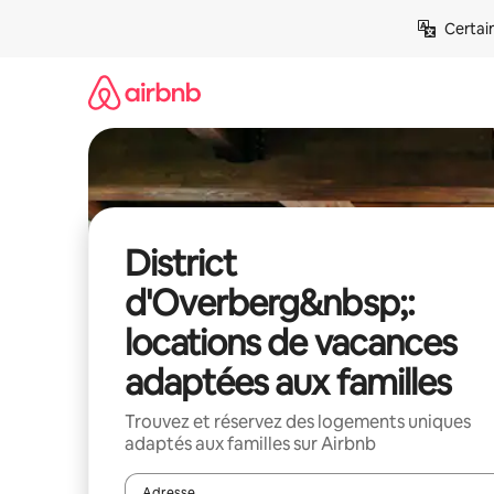
Aller
Certai
directement
au
contenu
District
d'Overberg&nbsp;:
locations de vacances
adaptées aux familles
Trouvez et réservez des logements uniques
adaptés aux familles sur Airbnb
Adresse