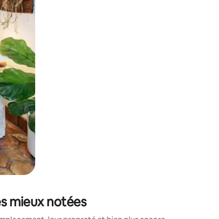
sant glisser.
les mieux notées