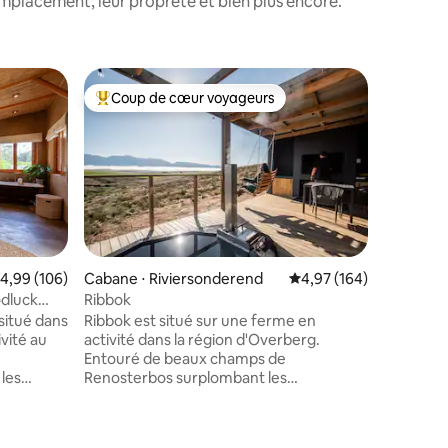
mplacement, leur propreté et bien plus encore.
Maison d'
Coup de cœur voyageurs
Coup
lus appréciés
Coups de cœur voyageurs les plus appréciés
Coups d
Kliprivie
Situé sur
en activi
montagnes
Cottage o
une atmosphèr
idéalemen
de dégust
Stettyn,
ntaires : 4,92 sur 5
valuation moyenne sur la base de 106 commentaires : 4,99 sur 5
4,99 (106)
Cabane ⋅ Riviersonderend
Évaluation moyenne sur
4,97 (164)
vins prim
odluck
Ribbok
Les amate
situé dans
Ribbok est situé sur une ferme en
les piste
vité au
activité dans la région d'Overberg.
ainsi que
Entouré de beaux champs de
pour la p
les
Renosterbos surplombant les
oiseaux.
. Entouré
montagnes Riviersonderend. Unité
halet
indépendante moderne comprenant les
'un bain à
éléments suivants : Chambre simple