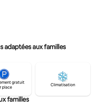
ie solaire
avec lit King Size Salle de bains avec
 réduction
douche, toilettes, lavabo Cuisine
 promener
entièrement équipée avec cuisinière à
dans les
gaz, réfrigérateur, four à micro-ondes,
s les
friteuse, grille-pain, couverts, vaisselle
ons que
Café, thé et sucre fournis Wifi gratuit
nimaux de
Climatisation Grande terrasse Jacuzzi au
isés pour
feu de bois Installations de braai Bois de
chauffage fourni
ns adaptées aux familles
ement gratuit
Climatisation
r place
x familles