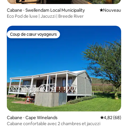
Cabane ⋅ Swellendam Local Municipality
Nouvel hébe
Nouveau
Eco Pod de luxe | Jacuzzi | Breede River
Coup de cœur voyageurs
Coup de cœur voyageurs
Cabane ⋅ Cape Winelands
Évaluation mo
4,82 (68)
Cabane confortable avec 2 chambres et jacuzzi