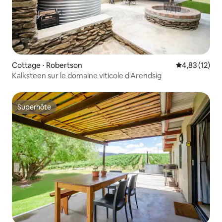
Cottage ⋅ Robertson
Évaluation mo
4,83 (12)
Kalksteen sur le domaine viticole d'Arendsig
Superhôte
Superhôte