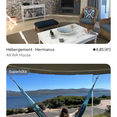
Hébergement ⋅ Hermanus
Évaluation mo
4,85 (41)
AKWA House
Superhôte
Superhôte