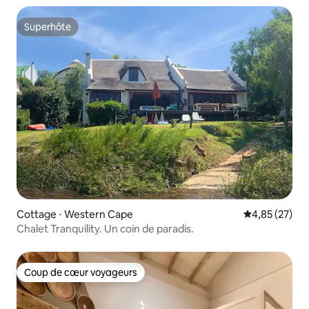
Superhôte
Superhôte
Cottage ⋅ Western Cape
Évaluation mo
4,85 (27)
Chalet Tranquility. Un coin de paradis.
Coup de cœur voyageurs
Coup de cœur voyageurs