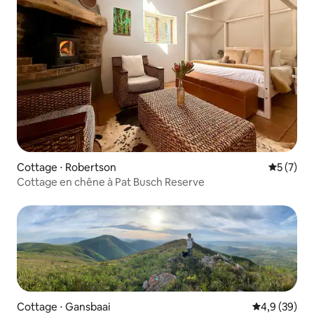
Cottage ⋅ Robertson
Évaluatio
5 (7)
Cottage en chêne à Pat Busch Reserve
Cottage ⋅ Gansbaai
Évaluation m
4,9 (39)