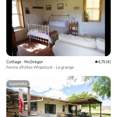
Cottage ⋅ McGregor
Évaluation m
4,75 (4)
Ferme d'hôtes Whipstock - La grange
Superhôte
Superhôte