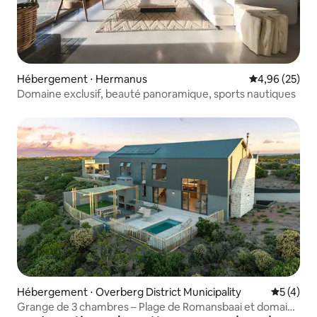
Hébergement ⋅ Hermanus
Évaluation mo
4,96 (25)
Domaine exclusif, beauté panoramique, sports nautiques
Hébergement ⋅ Overberg District Municipality
Évaluatio
5 (4)
Grange de 3 chambres – Plage de Romansbaai et domaine