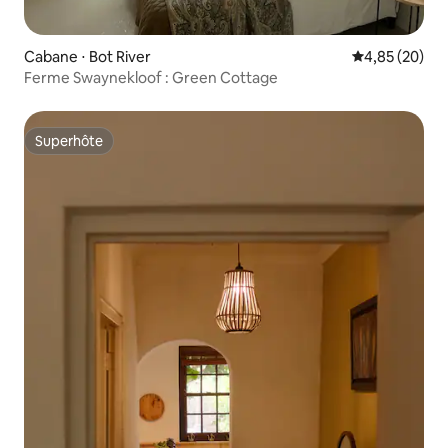
Cabane ⋅ Bot River
Évaluation mo
4,85 (20)
Ferme Swaynekloof : Green Cottage
Superhôte
Superhôte