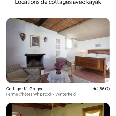
Locations de cottages avec kayak
de Fynbos
Cottage ⋅ McGregor
Évaluation m
4,86 (7)
Ferme d'hôtes Whipstock - Winterfield