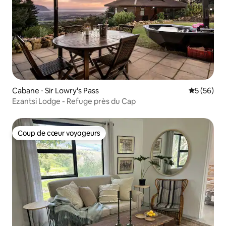
Cabane ⋅ Sir Lowry's Pass
Évaluation
5 (56)
Ezantsi Lodge - Refuge près du Cap
Coup de cœur voyageurs
Coup de cœur voyageurs