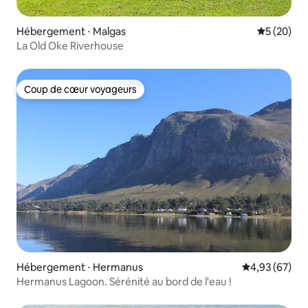
Hébergement ⋅ Malgas
Évaluation
5 (20)
La Old Oke Riverhouse
Coup de cœur voyageurs
Coup de cœur voyageurs
Hébergement ⋅ Hermanus
Évaluation mo
4,93 (67)
Hermanus Lagoon. Sérénité au bord de l'eau !