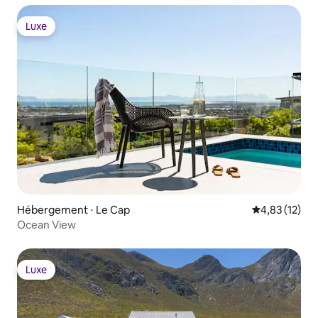
Luxe
Luxe
Hébergement ⋅ Le Cap
Évaluation mo
4,83 (12)
Ocean View
Luxe
Luxe