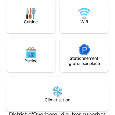
privacy and understated elegance. The
sind nur ein paar 
house is fully serviced for the duration of
Aufenthalt unver
your stay.
werden. Keine Tie
kein Putzdienst.
Cuisine
Wifi
Stationnement
Piscine
gratuit sur place
Climatisation
District d'Overberg : d'autres superbes