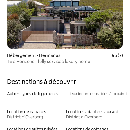
Hébergement ⋅ Hermanus
Évaluatio
5 (7)
Two Horizons - fully serviced luxury home
Destinations à découvrir
Autres types de logements
Lieux incontournables à proximit
Location de cabanes
Locations adaptées aux animaux
District d'Overberg
District d'Overberg
Locations de suites privées
Locations de cottages