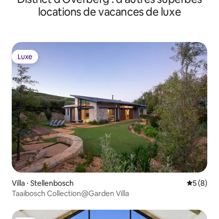
locations de vacances de luxe
Luxe
Luxe
Villa ⋅ Stellenbosch
Évaluatio
5 (8)
Taaibosch Collection@Garden Villa