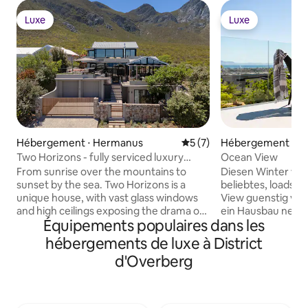
Luxe
Luxe
Luxe
Luxe
Hébergement ⋅ Hermanus
Évaluation moyenne sur la 
5 (7)
Hébergement ⋅ L
Two Horizons - fully serviced luxury
Ocean View
home
From sunrise over the mountains to
Diesen Winter wer
sunset by the sea. Two Horizons is a
beliebtes, loadsh
unique house, with vast glass windows
View guenstig ver
and high ceilings exposing the drama of
ein Hausbau neben
Équipements populaires dans les
the mountains and the sea. Nestled
Geraeuschen und 
against the mountain amongst the
fuehren kann. Das 
hébergements de luxe à District
fynbos it feels gentle, natural and
eingerichtet und w
d'Overberg
peaceful and yet only 400m from the
gespart damit sic
beach. With wooden floors and soft
wohlfuehlen. Dopp
granite finishes this house of contrasts is
Innengrill, Pool un
crafted for those who value comfort,
Kaffeemaschine, 