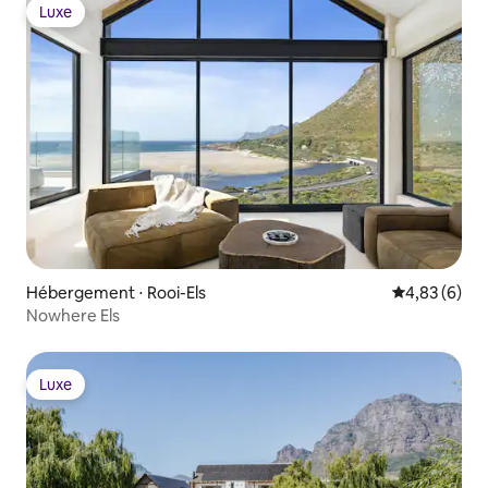
Luxe
Luxe
Hébergement ⋅ Rooi-Els
Évaluation m
4,83 (6)
Nowhere Els
Luxe
Luxe