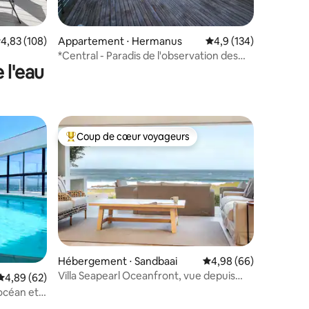
ntaires : 4,75 sur 5
valuation moyenne sur la base de 108 commentaires : 4,83 sur 5
4,83 (108)
Appartement ⋅ Hermanus
Évaluation moyenne su
4,9 (134)
*Central - Paradis de l'observation des
 l'eau
baleines - Arrivée autonome*
Coup de cœur voyageurs
Coups de cœur voyageurs les plus appréciés
Hébergement ⋅ Sandbaai
Évaluation moyenne su
4,98 (66)
Villa Seapearl Oceanfront, vue depuis
ntaires : 4,85 sur 5
Évaluation moyenne sur la base de 62 commentaires : 4,89 sur 5
4,89 (62)
chaque chambre !
océan et