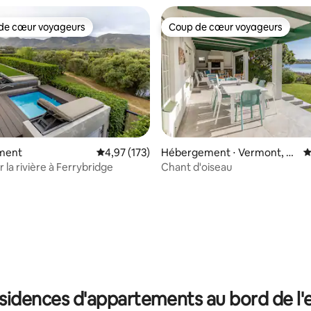
de cœur voyageurs
Coup de cœur voyageurs
 cœur voyageurs les plus appréciés
Coup de cœur voyageurs
ment
Évaluation moyenne sur la base de 173 comme
4,97 (173)
Hébergement ⋅ Vermont, H
É
ermanus
 la rivière à Ferrybridge
Chant d'oiseau
 sur la base de 10 commentaires : 5 sur 5
sidences d'appartements au bord de l'