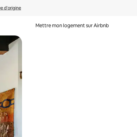
ue d'origine
Mettre mon logement sur Airbnb
sant glisser.