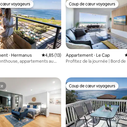
 cœur voyageurs
Coup de cœur voyageurs
 cœur voyageurs
Coup de cœur voyageurs
 la base de 161 commentaires : 4,94 sur 5
ent ⋅ Hermanus
Évaluation moyenne sur la base de 13 comme
4,85 (13)
Appartement ⋅ Le Cap
É
penthouse, appartements au
Profitez de la journée | Bord de
'eau à Hermanus
Fi
te
Coup de cœur voyageurs
te
Coup de cœur voyageurs