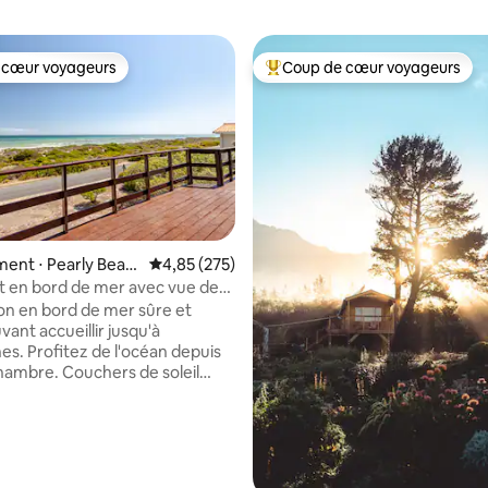
 cœur voyageurs
Coup de cœur voyageurs
 cœur voyageurs
Coups de cœur voyageurs les p
ent ⋅ Pearly Beac
Évaluation moyenne sur la base de 275 commen
4,85 (275)
 en bord de mer avec vue de
n en bord de mer sûre et
vant accueillir jusqu'à
es. Profitez de l'océan depuis
ambre. Couchers de soleil
lants sur l'océan. Longues
s sur la plage de l'autre côté
e. L'une des propriétés les
uées de Pearly Beach. En face
 la base de 119 commentaires : 4,99 sur 5
stigieuse plage de Castle Beach,