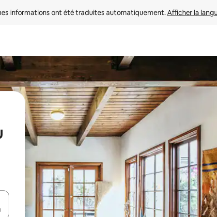
nes informations ont été traduites automatiquement. 
Afficher la lang
u
hes vers le haut et vers le bas pour les parcourir ou en appuyant et en fai