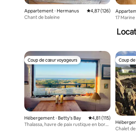
Appartement ⋅ Hermanus
Évaluation moyenne sur
4,87 (126)
Apparte
Chant de baleine
17 Marine 
Appartem
Locat
Coup de cœur voyageurs
Coup de
Coup de cœur voyageurs
Coup de
Hébergement ⋅ Betty's Bay
Évaluation moyenne sur
4,81 (115)
Hébergem
Thalassa, havre de paix rustique en bord
y
Chalet de 
de mer