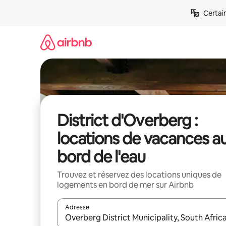
Aller
Certai
directement
au
contenu
District d'Overberg :
locations de vacances a
bord de l'eau
Trouvez et réservez des locations uniques de
logements en bord de mer sur Airbnb
Adresse
Lorsque les résultats s'affichent, utilisez les flèc