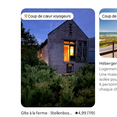
Coup de cœur voyageurs
Coup de
Coups de cœur voyageurs les plus appréciés
Coup de
Hébergem
h
Logement
l'océan
Une maiso
isolée pou
6 personn
chaque ch
époustouf
promenade
de la rout
mieux sit
Gîte à la ferme ⋅ Stellenbosc
Évaluation moyenne sur
4,99 (119)
de la pre