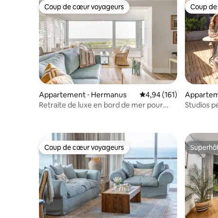
Coup de cœur voyageurs
Coup de
Coup de cœur voyageurs
Coup de
Appartement ⋅ Hermanus
Évaluation moyenne sur
4,94 (161)
Appartem
Retraite de luxe en bord de mer pour
Studios 
deux
bord de l
Coup de cœur voyageurs
Superhô
Coup de cœur voyageurs
Superhô