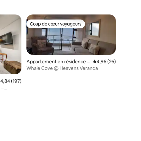
Coup de cœur voyageurs
Coup de cœur voyageurs
Appartement en résidence ⋅
Évaluation moyenne su
4,96 (26)
De Kelders
Whale Cove @ Heavens Veranda
taires : 4,94 sur 5
valuation moyenne sur la base de 197 commentaires : 4,84 sur 5
4,84 (197)
 –