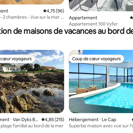
 la base de 126 commentaires : 4,87 sur 5
ment
Évaluation moyenne sur la base de 96 comme
4,75 (96)
- 2 chambres - Vue sur la mer -
Appartement
É
ent 101a
Appartement 100 Vyfer
ion de maisons de vacances au bord de
 cœur voyageurs
Coup de cœur voyageurs
 cœur voyageurs
Coup de cœur voyageurs
 la base de 115 commentaires : 4,81 sur 5
ent ⋅ Van Dyks Ba
Évaluation moyenne sur la base de 215 comme
4,85 (215)
Hébergement ⋅ Le Cap
plage familial au bord de la mer
Superbe maison avec vue sur l'
piscine intérieure chauffée