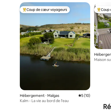
Coup de cœur voyageurs
Coup 
Coups de cœur voyageurs les plus appréciés
Coups de
Héberge
Maison sur
Hébergement ⋅ Malgas
Évaluation moyenne
5 (10)
Kalm - La vie au bord de l'eau
Ré