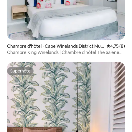
Chambre d'hôtel ⋅ Cape Winelands District Muni
Évaluation m
4,75 (8)
cipality
Chambre King Winelands | Chambre d'hôtel The Salene
4/6
Superhôte
Superhôte