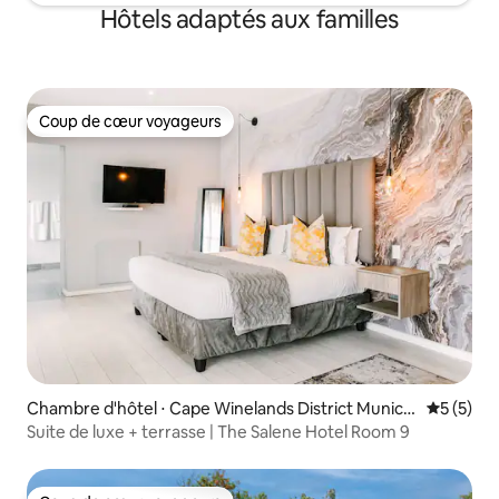
Hôtels adaptés aux familles
Coup de cœur voyageurs
Coup de cœur voyageurs
Chambre d'hôtel ⋅ Cape Winelands District Municip
Évaluatio
5 (5)
ality
Suite de luxe + terrasse | The Salene Hotel Room 9