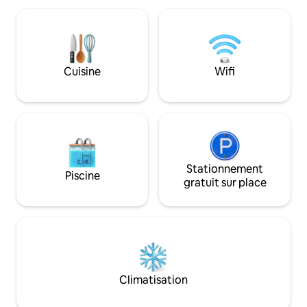
restaurant Lorsoni's (ouvert tous les
jours, dîner du jeu
jours, dîner du jeudi au samedi) et d'un
bar proposant des 
bar proposant des vins locaux et des
boissons artisana
boissons artisanales. Nous avons deux
pièces dans cette c
chambres dans cette catégorie : les
et 2. Une chambre
Cuisine
Wifi
chambres 4 et 6. Une chambre vous
l'arrivée. Les deu
sera attribuée à l'arrivée. Les deux
disposition, le mê
offrent le même confort et la même
mêmes équipeme
disposition.
Stationnement
Piscine
gratuit sur place
Climatisation