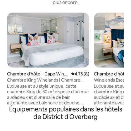
plus encore.
Chambre d'hôtel ⋅ Cape Winel
Évaluation moyenne sur la bas
4,75 (8)
Chambre d'hôtel ⋅
ands District Municipality
h
Chambre King Winelands | Chambre
Winelands Escape 
d'hôtel The Salene 4/6
Chambre 1/2
Luxueuse et au style unique, cette
Luxueuse et au sty
chambre King de 30 m² dispose d'un mur
chambre King de 2
audacieux et d'une salle de bain
audacieux et d'une
attenante avec baignoire et douche.
attenante avec d
Équipements populaires dans les hôtels
Comprend une machine Nespresso,
machine Nespresso
DSTV, une connexion Wi-Fi rapide et un
petit-déjeuner g
de District d'Overberg
petit-déjeuner gastronomique
quotidien. Les voy
quotidien. Les voyageurs profitent d'une
piscine avec vue s
piscine avec vue sur la montagne, du
restaurant Lorsoni