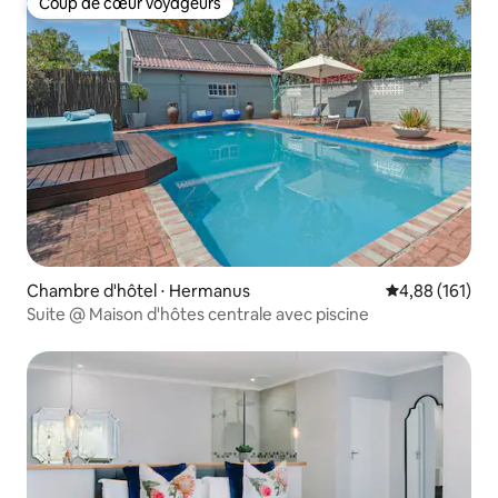
Coup de cœur voyageurs
Coup de cœur voyageurs
Chambre d'hôtel ⋅ Hermanus
Évaluation moy
4,88 (161)
Suite @ Maison d'hôtes centrale avec piscine