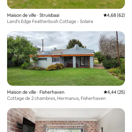
Maison de ville ⋅ Struisbaai
Évaluation mo
4,68 (62)
Land's Edge Featherbush Cottage - Solaire
Maison de ville ⋅ Fisherhaven
Évaluation mo
4,44 (25)
Cottage de 2 chambres, Hermanus, Fisherhaven