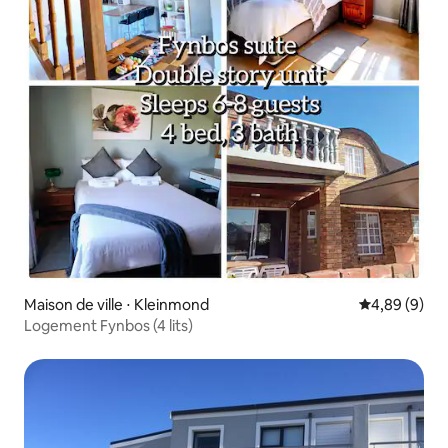
Maison de ville ⋅ Kleinmond
Évaluation m
4,89 (9)
Logement Fynbos (4 lits)