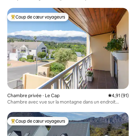
Coup de cœur voyageurs
Coups de cœur voyageurs les plus appréciés
Chambre privée ⋅ Le Cap
Évaluation mo
4,91 (91)
Chambre avec vue sur la montagne dans un endroit
tranquille
Coup de cœur voyageurs
Coups de cœur voyageurs les plus appréciés