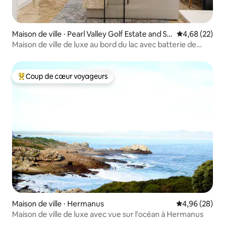
Maison de ville ⋅ Pearl Valley Golf Estate and Sp
Évaluation mo
4,68 (22)
a
Maison de ville de luxe au bord du lac avec batterie de
secours
Coup de cœur voyageurs
Coups de cœur voyageurs les plus appréciés
Maison de ville ⋅ Hermanus
Évaluation mo
4,96 (28)
Maison de ville de luxe avec vue sur l'océan à Hermanus