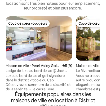
location sont très bien notées pour leur emplacement,
leur propreté et bien plus encore.
Coup de cœur voyageurs
Coup de cœur vo
Coup de cœur voyageurs
Coup de cœur vo
Maison de ville ⋅ Pearl Valley Golf
Évaluation moyenne sur la 
5 (9)
Maison de ville ⋅ 
Estate and Spa
Lodge de luxe au bord du lac @ Jack
Le Riverdell sur B
Nicklaus Golf Estate.
Luxe au bord du lac et golf signature
Vous ne trouverez
dans le district viticole du Cap
autre bijou comme celu
Découvrez le summum de la sécurité et
élégante maison de 
de la sérénité. • Le cadre : vue
chambres est parfa
Équipements populaires dans les
panoramique sur la montagne. • Le golf :
qui aiment les spo
situé sur un parcours de classe mondiale
autour de voies n
maisons de ville en location à District
conçu par Jack Nicklaus. En tant
ou qui veulent si