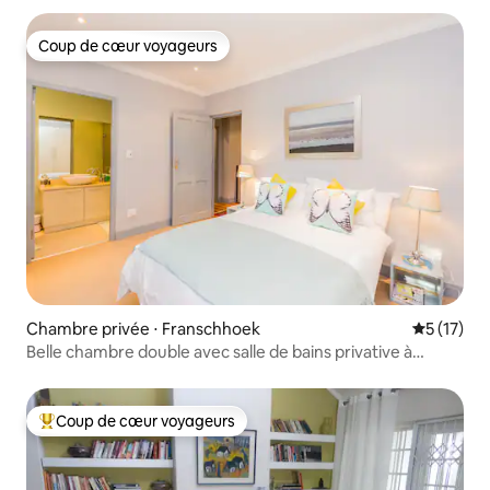
Coup de cœur voyageurs
Coup de cœur voyageurs
Chambre privée ⋅ Franschhoek
Évaluation
5 (17)
Belle chambre double avec salle de bains privative à
Franschhoek
Coup de cœur voyageurs
Coups de cœur voyageurs les plus appréciés