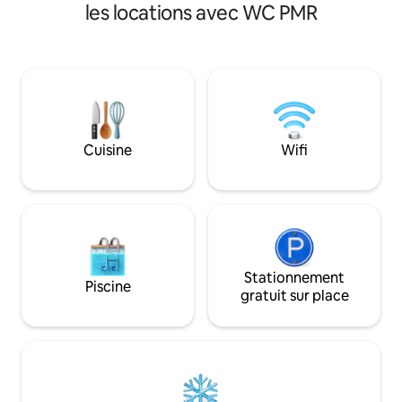
banc à bagages, d'un fer à repasser et
une autre demi-sal
les locations avec WC PMR
d'un sèche-cheveux, ainsi que d'une
invités, un grand 
table sur la terrasse. À proximité à pied
porte automatique
se trouvent la plage, le centre
avec un espace s
historique, les restaurants, les magasins
plus d'un véhicule
de proximité et les grands magasins, la
dans toute la mais
pharmacie ouverte 24 heures sur 24, la
tout ce dont vous
blanchisserie, les églises, etc. Les
rendre votre séjou
personnes à mobilité réduite ne sont pas
Cuisine
Wifi
acceptées.
Stationnement
Piscine
gratuit sur place