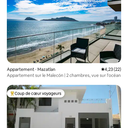
Appartement ⋅ Mazatlan
Évaluation mo
4,23 (22)
Appartement sur le Malecón | 2 chambres, vue sur l'océan
Coup de cœur voyageurs
Coups de cœur voyageurs les plus appréciés