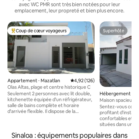
avec WC PMR sont très bien notées pour leur
emplacement, leur propreté et bien plus encore.
Coup de cœur voyageurs
Superhôte
Coups de cœur voyageurs les plus appréciés
Superhôte
Appartement ⋅ Mazatlan
Évaluation moyenne sur la base 
4,92 (126)
Olas Altas, plage et centre historique C
Seulement 2 personnes avec lit double,
Hébergement ⋅ Lo
kitchenette équipée d'un réfrigérateur,
Maison spacieuse
salle de bains complète et horaire
rénovée, garage p
Sentez-vous comm
d'arrivée flexible. Il dispose de la
profitant d'install
climatisation, d'une télévision
confortables et p
intelligente avec câble, d'une connexion
situées dans une r
Wi-Fi, de NETFLIX gratuit, d'un module
dispose de 2 cham
Sinaloa : équipements populaires dans
de garde-robe, d'un étendoir pliant, d'un
propre salle de ba