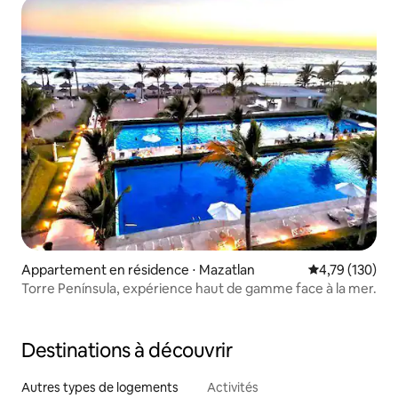
Appartement en résidence ⋅ Mazatlan
Évaluation moy
4,79 (130)
Torre Península, expérience haut de gamme face à la mer.
Destinations à découvrir
Autres types de logements
Activités