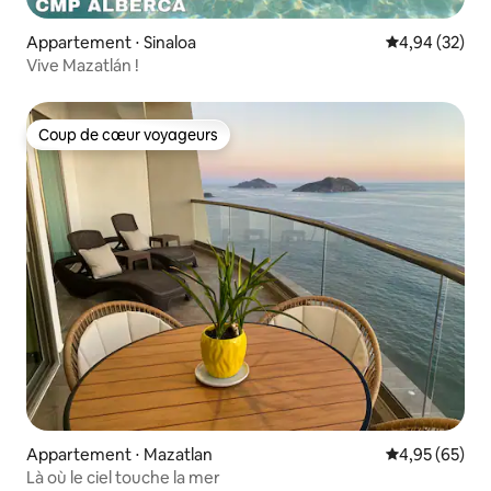
Appartement ⋅ Sinaloa
Évaluation mo
4,94 (32)
Vive Mazatlán !
Coup de cœur voyageurs
Coup de cœur voyageurs
Appartement ⋅ Mazatlan
Évaluation mo
4,95 (65)
Là où le ciel touche la mer