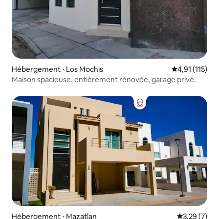
Hébergement ⋅ Los Mochis
Évaluation mo
4,91 (115)
Maison spacieuse, entièrement rénovée, garage privé.
Hébergement ⋅ Mazatlan
Évaluation m
3,29 (7)