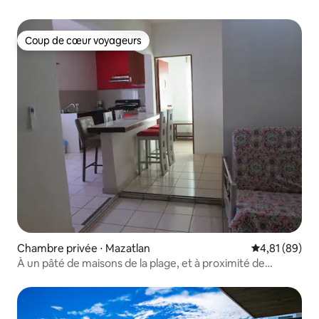
Coup de cœur voyageurs
Coup de cœur voyageurs
Chambre privée ⋅ Mazatlan
Évaluation mo
4,81 (89)
À un pâté de maisons de la plage, et à proximité de
l'aquarium