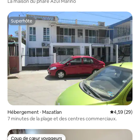
La maison du phare Azul Marino
Superhôte
Superhôte
Hébergement ⋅ Mazatlan
Évaluation mo
4,59 (29)
7 minutes de la plage et des centres commerciaux.
Coup de cœur voyageurs