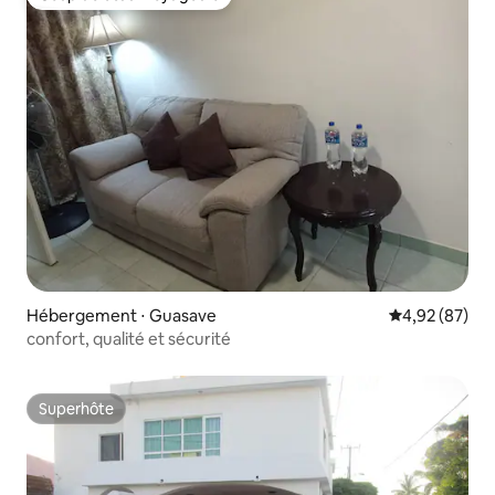
Coup de cœur voyageurs
Hébergement ⋅ Guasave
Évaluation mo
4,92 (87)
confort, qualité et sécurité
Superhôte
Superhôte