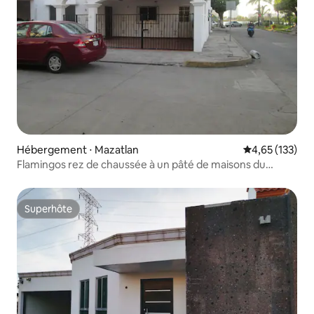
Hébergement ⋅ Mazatlan
Évaluation moy
4,65 (133)
Flamingos rez de chaussée à un pâté de maisons du
malécon.
Superhôte
Superhôte