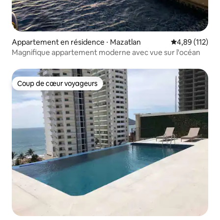
Appartement en résidence ⋅ Mazatlan
Évaluation moy
4,89 (112)
Magnifique appartement moderne avec vue sur l'océan
Coup de cœur voyageurs
Coup de cœur voyageurs