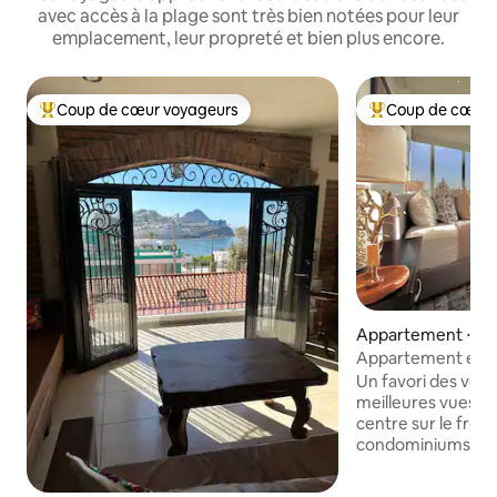
avec accès à la plage sont très bien notées pour leur
emplacement, leur propreté et bien plus encore.
Coup de cœur voyageurs
Coup de cœur 
Coups de cœur voyageurs les plus appréciés
Coups de cœur vo
Appartement ⋅ Ma
Appartement entier
la ville
Un favori des voya
meilleures vues de l
centre sur le front
condominiums les 
Mazatlan, avec un 
impeccable de sept ans. Suite 