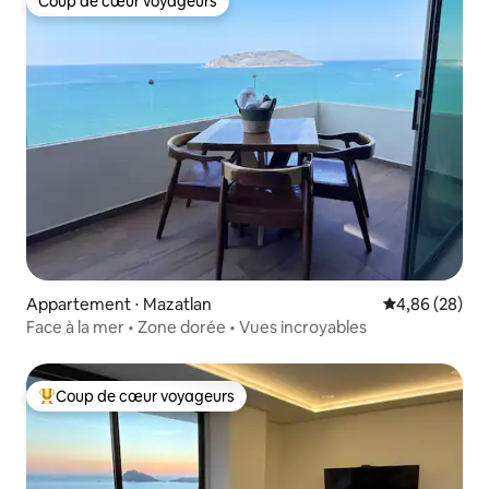
Coup de cœur voyageurs
Coup de cœur voyageurs
Appartement ⋅ Mazatlan
Évaluation mo
4,86 (28)
Face à la mer • Zone dorée • Vues incroyables
Coup de cœur voyageurs
Coups de cœur voyageurs les plus appréciés