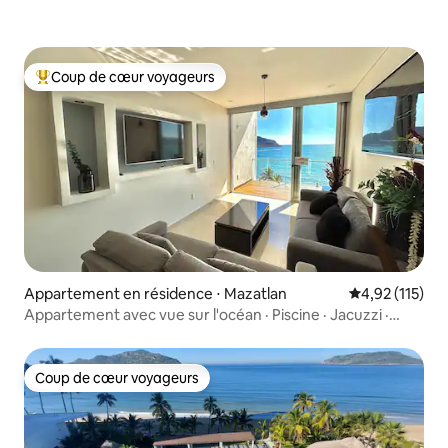
Coup de cœur voyageurs
Coups de cœur voyageurs les plus appréciés
Appartement en résidence ⋅ Mazatlan
Évaluation moy
4,92 (115)
Appartement avec vue sur l'océan · Piscine · Jacuzzi ·
Plage
Coup de cœur voyageurs
Coup de cœur voyageurs