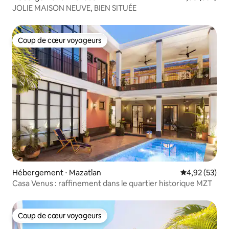
JOLIE MAISON NEUVE, BIEN SITUÉE
Coup de cœur voyageurs
Coup de cœur voyageurs
Hébergement ⋅ Mazatlan
Évaluation mo
4,92 (53)
Casa Venus : raffinement dans le quartier historique MZT
Coup de cœur voyageurs
Coup de cœur voyageurs