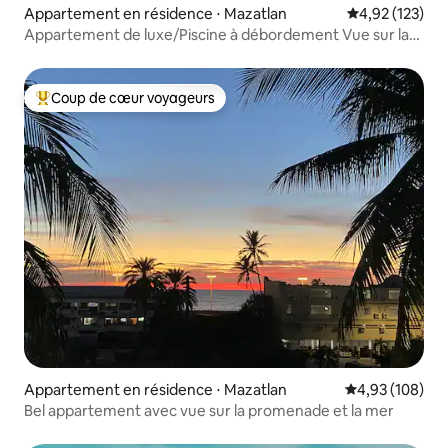
Appartement en résidence ⋅ Mazatlan
Évaluation moy
4,92 (123)
Appartement de luxe/Piscine à débordement Vue sur la
mer
Coup de cœur voyageurs
Coups de cœur voyageurs les plus appréciés
Appartement en résidence ⋅ Mazatlan
Évaluation moy
4,93 (108)
Bel appartement avec vue sur la promenade et la mer