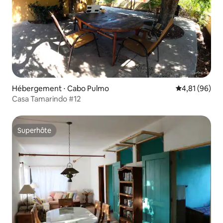
Hébergement ⋅ Cabo Pulmo
Évaluation mo
4,81 (96)
Casa Tamarindo #12
Superhôte
Superhôte