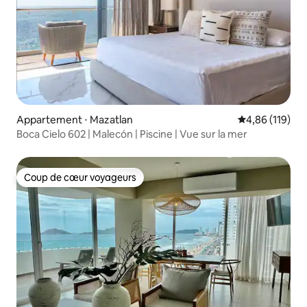
Appartement ⋅ Mazatlan
Évaluation moy
4,86 (119)
Boca Cielo 602 | Malecón | Piscine | Vue sur la mer
Coup de cœur voyageurs
Coup de cœur voyageurs