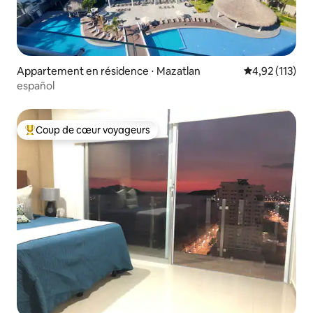
Appartement en résidence ⋅ Mazatlan
Évaluation moy
4,92 (113)
español
Coup de cœur voyageurs
Coups de cœur voyageurs les plus appréciés