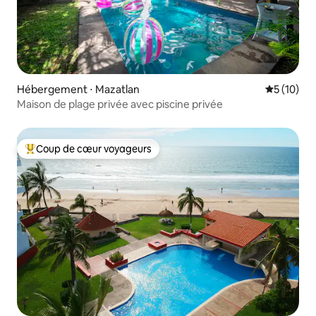
Hébergement ⋅ Mazatlan
Évaluation
5 (10)
Maison de plage privée avec piscine privée
Coup de cœur voyageurs
Coups de cœur voyageurs les plus appréciés