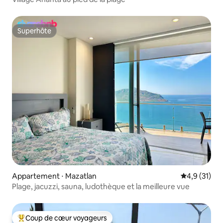
Superhôte
Superhôte
Appartement ⋅ Mazatlan
Évaluation m
4,9 (31)
Plage, jacuzzi, sauna, ludothèque et la meilleure vue
Coup de cœur voyageurs
Coups de cœur voyageurs les plus appréciés