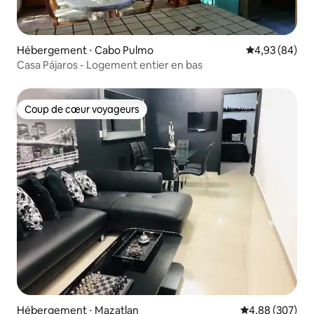
Hébergement ⋅ Cabo Pulmo
Évaluation mo
4,93 (84)
Casa Pájaros - Logement entier en bas
Coup de cœur voyageurs
Coup de cœur voyageurs
Hébergement ⋅ Mazatlan
Évaluation moy
4,88 (307)