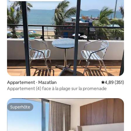
Appartement ⋅ Mazatlan
Évaluation moy
4,89 (351)
Appartement (4) face à la plage sur la promenade
Superhôte
Superhôte