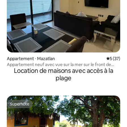
Appartement ⋅ Mazatlan
Évaluation
5 (37)
Appartement neuf avec vue sur la mer sur le front de
Location de maisons avec accès à la
mer.
plage
Superhôte
Superhôte