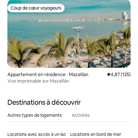
Coup de cœur voyageurs
Coup de cœur voyageurs
Appartement en résidence ⋅ Mazatlan
Évaluation moy
4,87 (125)
Vue imprenable sur Mazatlán
Destinations à découvrir
Autres types de logements
Activités
Locations avec accès à un lac
Locations en bord de mer