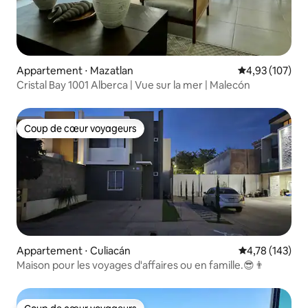
Appartement ⋅ Mazatlan
Évaluation moy
4,93 (107)
Cristal Bay 1001 Alberca | Vue sur la mer | Malecón
Coup de cœur voyageurs
Coup de cœur voyageurs
Appartement ⋅ Culiacán
Évaluation moy
4,78 (143)
Maison pour les voyages d'affaires ou en famille.😎👨‍