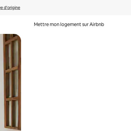
ue d'origine
Mettre mon logement sur Airbnb
sant glisser.