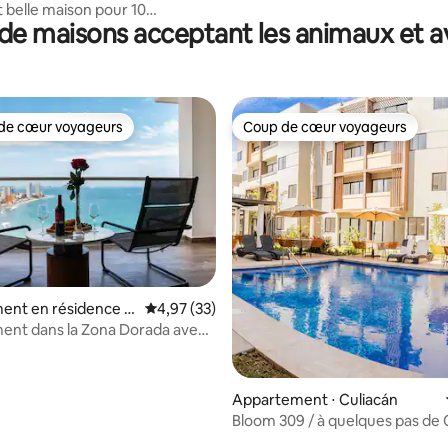
Palmilla
 belle maison pour 10
de maisons acceptant les animaux et a
s
de cœur voyageurs
Coup de cœur voyageurs
 cœur voyageurs les plus appréciés
Coup de cœur voyageurs
ent en résidence ⋅
Évaluation moyenne sur la base de 33 comme
4,97 (33)
ent dans la Zona Dorada avec
 accès à la plage
Appartement ⋅ Culiacán
Bloom 309 / à quelques pas de 
de la gare routière