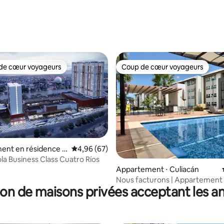
 la base de 64 commentaires : 4,83 sur 5
de cœur voyageurs
Coup de cœur voyageurs
 cœur voyageurs les plus appréciés
Coup de cœur voyageurs
ent en résidence ⋅
Évaluation moyenne sur la base de 67 commen
4,96 (67)
 sur la base de 23 commentaires : 5 sur 5
ola Business Class Cuatro Ríos
Appartement ⋅ Culiacán
Nous facturons | Appartement 
on de maisons privées acceptant les 
de Ceiba | Wifi 300 mbps