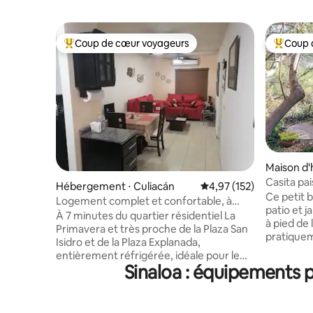
Coup de cœur voyageurs
Coup 
Coups de cœur voyageurs les plus appréciés
Coups de
Maison d'
o
Casita pai
Hébergement ⋅ Culiacán
Évaluation moyenne sur
4,97 (152)
Ce petit 
Logement complet et confortable, à
patio et j
proximité de tout !
À 7 minutes du quartier résidentiel La
à pied de l
Primavera et très proche de la Plaza San
pratiquem
Isidro et de la Plaza Explanada,
baignade. Pourtant, il est proche 
entièrement réfrigérée, idéale pour le
centre de 
Sinaloa : équipements 
travail ou les loisirs, avec beaucoup
restauran
d'espace pour vos amis et un garage
d'activités de ple
privé pour une voiture moyenne (4,85 x
que voyag
2,50), une cuisine complète avec