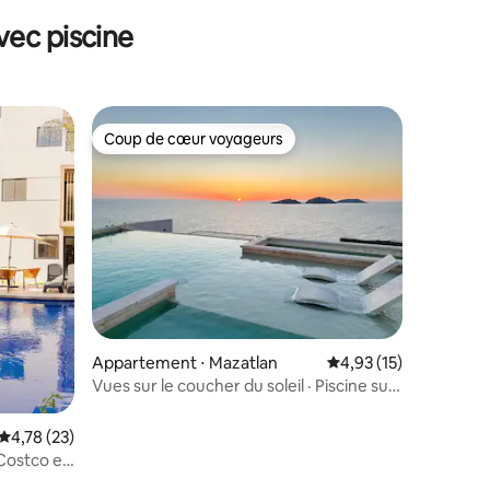
vec piscine
Coup de cœur voyageurs
Coup de cœur voyageurs
ntaires : 4,97 sur 5
Appartement ⋅ Mazatlan
Évaluation moyenne su
4,93 (15)
Vues sur le coucher du soleil · Piscine sur
le toit + jacuzzi · 2 étages, 3 chambres
Évaluation moyenne sur la base de 23 commentaires : 4,78 sur 5
4,78 (23)
Costco et