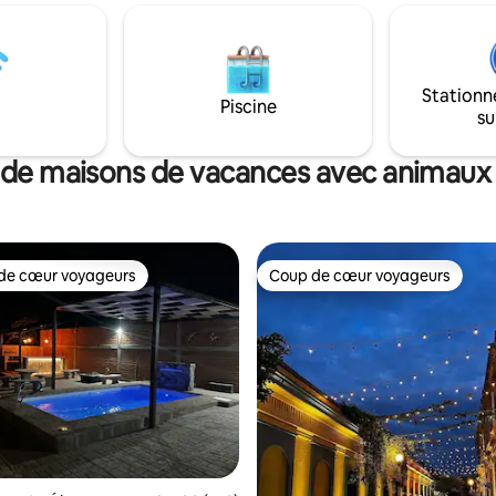
midant. Nous prenons la
Cuisinez dans notre cuisine éq
et l'assainissement très au
visitez les meilleurs restaurants
Nous avons mis un minimum de
touristiques disponibles à moin
ntre les voyageurs. Pendant ce
minutes à pied. Réservez dès aujourd'hui
us nettoyons, désinfectons et
Stationn
et déconnectez-vous de la rout
Piscine
la propriété.
su
la mer de Mazatlán !
 de maisons de vacances avec animaux
de cœur voyageurs
Coup de cœur voyageurs
 cœur voyageurs les plus appréciés
Coup de cœur voyageurs