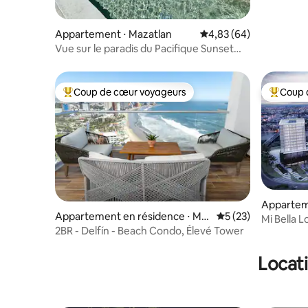
Appartement ⋅ Mazatlan
Évaluation moyenne sur
4,83 (64)
Vue sur le paradis du Pacifique Sunset
Hills
Coup de cœur voyageurs
Coup 
Coups de cœur voyageurs les plus appréciés
Coups de
Appartem
Appartement en résidence ⋅ Ma
Évaluation moyenne
5 (23)
Culiacán
Mi Bella L
zatlan
2BR - Delfín - Beach Condo, Élevé Tower
Locati