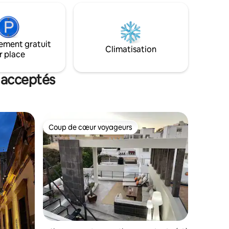
uipée ou
restaurants, de marchés et de
 et sites
nombreuses attractions. Ville avec vie
s de 5
nocturne et activité culturelle, fêtes
traditionnelles (comme le Carnaval) et
ement gratuit
ine face à
sites d'intérêt (villages ruraux, etc.). Très
Climatisation
r place
proche de la zone de carnaval.
 acceptés
Coup de cœur voyageurs
Coup de cœur voyageurs