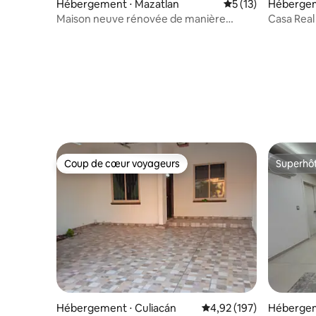
Hébergement ⋅ Mazatlan
Évaluation moyenne
5 (13)
Hébergem
Maison neuve rénovée de manière
Casa Real
artisanale.
chauffée
Coup de cœur voyageurs
Superhô
Coup de cœur voyageurs
Superhô
Hébergement ⋅ Culiacán
Évaluation moyenne sur
4,92 (197)
Hébergem