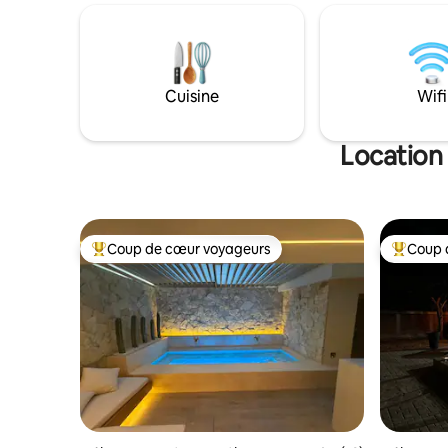
être inti
cuisinière, micro-ondes, réfrigérateur et
propreté 
ustensiles pour cuisiner ou servir, un
sérieux. 
espace de travail, des services Internet
2 jours e
et TV (smart et câble), à proximité de la
temps, no
blanchisserie, de plats préparés, de
Cuisine
Wifi
ventilons 
magasins en libre-service, d'une salle de
sport et de cinémas.
Location
Coup de cœur voyageurs
Coup 
Coups de cœur voyageurs les plus appréciés
Coups de