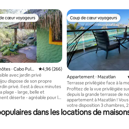
de cœur voyageurs
Coup de cœur voyageurs
 cœur voyageurs les plus appréciés
Coup de cœur voyageurs
hôtes ⋅ Cabo Pulm
Évaluation moyenne sur la base de 266 commen
4,96 (266)
sible avec jardin privé
 la base de 152 commentaires : 4,97 sur 5
Appartement ⋅ Mazatlan
bijou dispose de son propre
Terrasse privilégiée face à la m
ardin privé. Il est à deux minutes
Malecon
Profitez de la vue privilégiée su
a plage - large, belle et
depuis la grande terrasse de n
ent déserte - agréable pour la
appartement à Mazatlán ! Vous aurez à
du
votre disposition 3 chambres, 2 
la ville, à quelques pas des
populaires dans les locations de maison
bains complètes et une grande
ts et des prestataires
avec une vue enviable d'où vo
in air. Nous comprenons
profiter des couchers de solei
er pendant la pandémie peut
sur le Malecón de cette belle vil