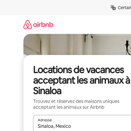
Aller
Certai
directement
au
contenu
Locations de vacances
acceptant les animaux à
Sinaloa
Trouvez et réservez des maisons uniques
acceptant les animaux sur Airbnb
Adresse
Lorsque les résultats s'affichent, utilisez les flèc