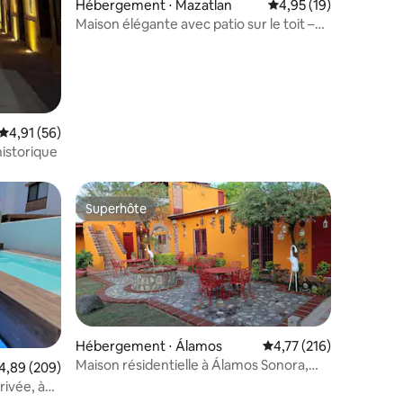
ntaires : 4,92 sur 5
Hébergement ⋅ Mazatlan
Évaluation moyenne su
4,95 (19)
Maison élégante avec patio sur le toit –
Centre historique
Évaluation moyenne sur la base de 56 commentaires : 4,91 sur 5
4,91 (56)
historique
Superhôte
Superhôte
Hébergement ⋅ Álamos
Évaluation moyenne sur
4,77 (216)
Maison résidentielle à Álamos Sonora,
valuation moyenne sur la base de 209 commentaires : 4,89 sur 5
4,89 (209)
Pueblo Mágico
ivée, à
taires : 4,88 sur 5