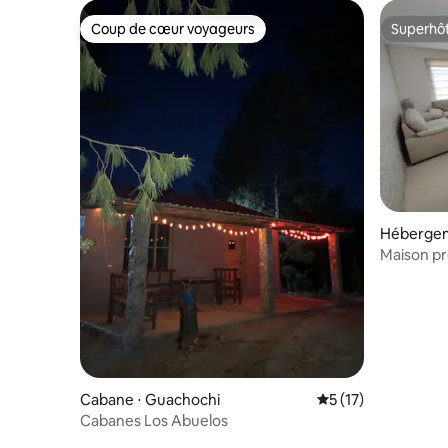
Coup de cœur voyageurs
Superhô
Coup de cœur voyageurs
Superhô
Hébergem
Maison prè
l'UAdeO
Cabane ⋅ Guachochi
Évaluation moyenne
5 (17)
Cabanes Los Abuelos