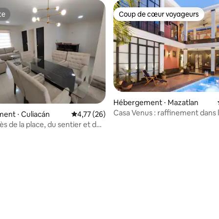
te
Coup de cœur voyageurs
te
Coup de cœur voyageurs
Hébergement ⋅ Mazatlan
Casa Venus : raffinement dans l
ent ⋅ Culiacán
Évaluation moyenne sur la base de 26 comme
4,77 (26)
historique MZT
s de la place, du sentier et de
 sur la base de 17 commentaires : 5 sur 5