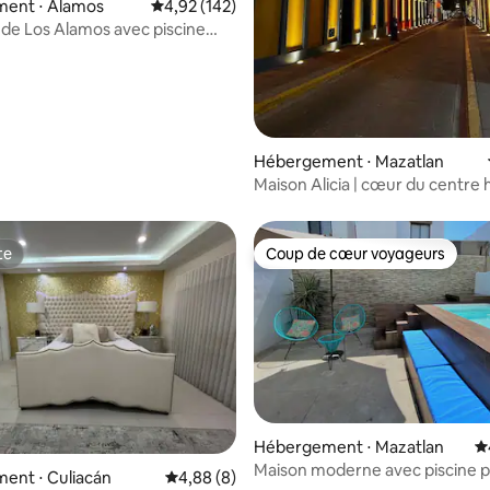
 sur la base de 13 commentaires : 5 sur 5
ent ⋅ Álamos
Évaluation moyenne sur la base de 142 comme
4,92 (142)
 de Los Alamos avec piscine
Hébergement ⋅ Mazatlan
Maison Alicia | cœur du centre 
te
Coup de cœur voyageurs
te
Coup de cœur voyageurs
Hébergement ⋅ Mazatlan
É
Maison moderne avec piscine pr
 la base de 197 commentaires : 4,92 sur 5
ent ⋅ Culiacán
Évaluation moyenne sur la base de 8 commen
4,88 (8)