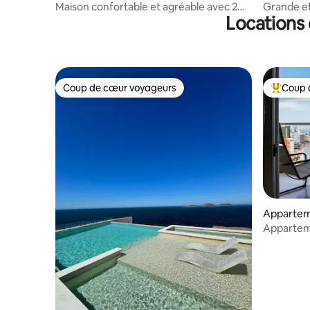
Maison confortable et agréable avec 2
Grande et
Locations 
chambres
personne
Coup de cœur voyageurs
Coup 
Coup de cœur voyageurs
Coups de
Appartem
Mazatlan
Appartem
piscine et