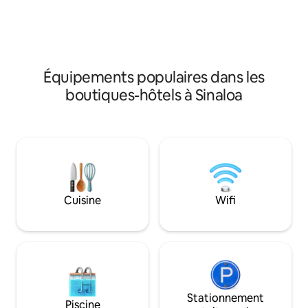
recherche d'un 
de classe mondiale et d'une architecture
confortable et éc
néoclassique gracieuse rappelant le
découvrant le vrai
vieux Mazatlán. Chaque suite junior peut
du Malecón, à prox
accueillir jusqu'à 2 personnes et dispose
parcs et du centre
d'un balcon avec vue sur l'océan, d'une
quartier sûr et acc
salle de bain, d'un salon et d'une
Équipements populaires dans les
facilite les dépl
kitchenette.
boutiques-hôtels à Sinaloa
acceptés.
Cuisine
Wifi
Stationnement
Piscine