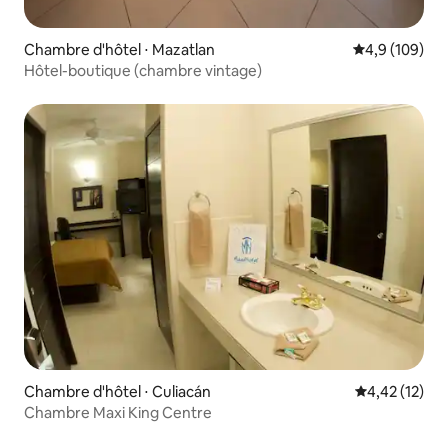
Chambre d'hôtel ⋅ Mazatlan
Évaluation mo
4,9 (109)
Hôtel-boutique (chambre vintage)
Chambre d'hôtel ⋅ Culiacán
Évaluation mo
4,42 (12)
Chambre Maxi King Centre