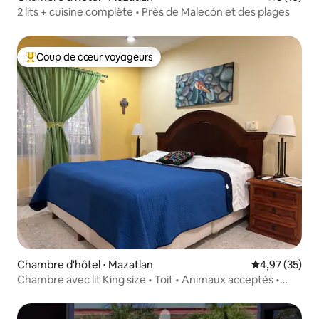
2 lits + cuisine complète • Près de Malecón et des plages
Coup de cœur voyageurs
Coups de cœur voyageurs les plus appréciés
Chambre d'hôtel ⋅ Mazatlan
Évaluation mo
4,97 (35)
Chambre avec lit King size • Toit • Animaux acceptés •
Près de Malecón