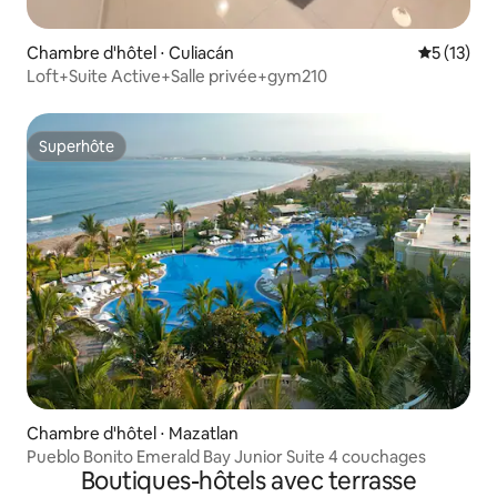
Chambre d'hôtel ⋅ Culiacán
Évaluation
5 (13)
Loft+Suite Active+Salle privée+gym210
Superhôte
Superhôte
Chambre d'hôtel ⋅ Mazatlan
Pueblo Bonito Emerald Bay Junior Suite 4 couchages
Boutiques-hôtels avec terrasse