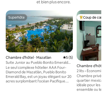
et bien plus encore.
Superhôte
Coup de cœur 
Superhôte
Coups de cœur vo
Chambre d'hôtel ⋅ Mazatlan
Évaluation moyenne sur la 
5 (5)
Suite Junior au Pueblo Bonito Emerald
Chambre d'hôtel ⋅
Bay
Le seul complexe hôtelier AAA Four-
2 lits • Économiqu
Diamond de Mazatlán, Pueblo Bonito
Chambre privée av
Emerald Bay, est un joyau élégant sur 20
quartier mexicain
acres surplombant l'océan Pacifique.
idéale pour les am
Nommé le «Top Resort in Mazatlán» de
ensemble ou les 
Condé Nast Traveler, ce magnifique
d'aventure. Il s'ag
complexe dispose de sa propre plage
option pour les su
privée, de deux piscines, d'étangs de
d'événements ou t
carpes koï, de jardins luxuriants, d'un spa