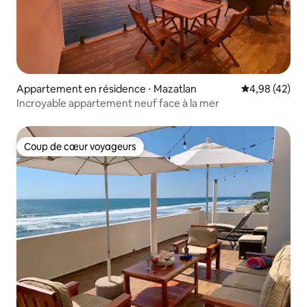
Appartement en résidence ⋅ Mazatlan
Évaluation mo
4,98 (42)
Incroyable appartement neuf face à la mer
Coup de cœur voyageurs
Coup de cœur voyageurs