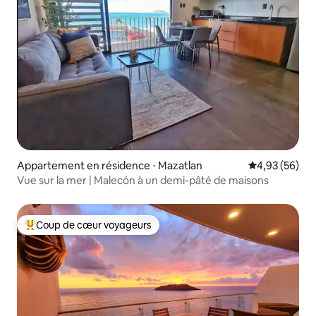
Appartement en résidence ⋅ Mazatlan
Évaluation mo
4,93 (56)
Vue sur la mer | Malecón à un demi-pâté de maisons
Coup de cœur voyageurs
Coups de cœur voyageurs les plus appréciés