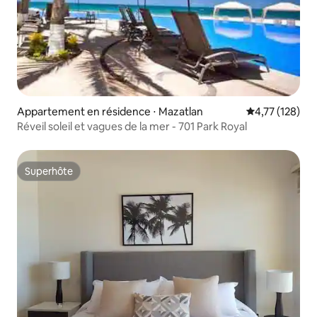
Appartement en résidence ⋅ Mazatlan
Évaluation moy
4,77 (128)
Réveil soleil et vagues de la mer - 701 Park Royal
Superhôte
Superhôte