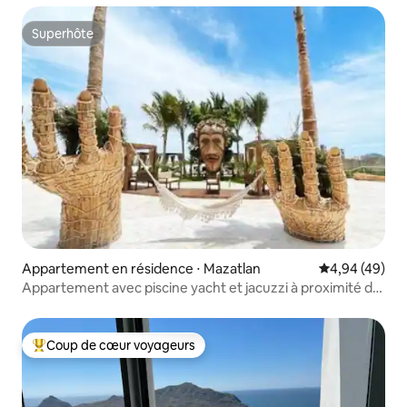
Superhôte
Superhôte
Appartement en résidence ⋅ Mazatlan
Évaluation mo
4,94 (49)
Appartement avec piscine yacht et jacuzzi à proximité de
la plage
Coup de cœur voyageurs
Coups de cœur voyageurs les plus appréciés