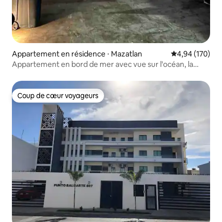
Appartement en résidence ⋅ Mazatlan
Évaluation moy
4,94 (170)
Appartement en bord de mer avec vue sur l'océan, la
montagne et la ville !
Coup de cœur voyageurs
Coup de cœur voyageurs