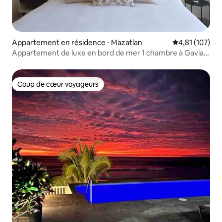
Appartement en résidence ⋅ Mazatlan
Évaluation moy
4,81 (107)
Appartement de luxe en bord de mer 1 chambre à Gavias
Grand
Coup de cœur voyageurs
Coup de cœur voyageurs