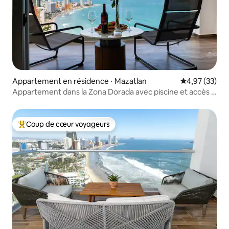
Appartement en résidence ⋅ Mazatlan
Évaluation mo
4,97 (33)
Appartement dans la Zona Dorada avec piscine et accès à
la plage
Coup de cœur voyageurs
Coups de cœur voyageurs les plus appréciés