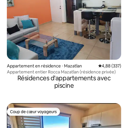
Appartement en résidence ⋅ Mazatlan
Évaluation moy
4,88 (337)
Appartement entier Rocca Mazatlan (résidence privée)
Résidences d'appartements avec
piscine
Coup de cœur voyageurs
Coup de cœur voyageurs