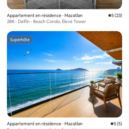
Appartement en résidence ⋅ Mazatlan
Évaluation
5 (23)
2BR - Delfín - Beach Condo, Élevé Tower
Superhôte
Superhôte
Appartement en résidence ⋅ Mazatlan
Évaluatio
5 (5)