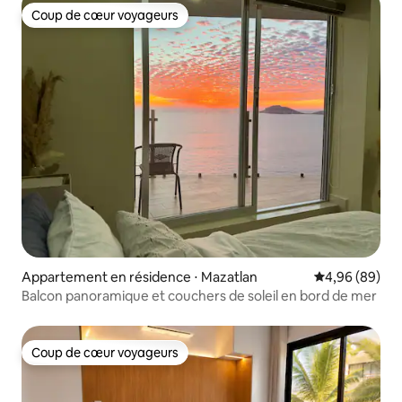
Coup de cœur voyageurs
Coup de cœur voyageurs
Appartement en résidence ⋅ Mazatlan
Évaluation mo
4,96 (89)
Balcon panoramique et couchers de soleil en bord de mer
Coup de cœur voyageurs
Coup de cœur voyageurs