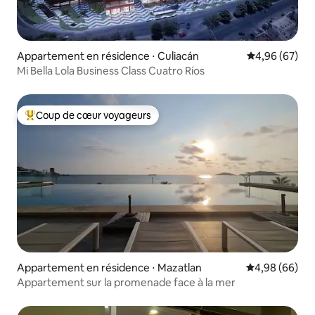
Appartement en résidence ⋅ Culiacán
Évaluation mo
4,96 (67)
Mi Bella Lola Business Class Cuatro Ríos
Coup de cœur voyageurs
Coups de cœur voyageurs les plus appréciés
Appartement en résidence ⋅ Mazatlan
Évaluation mo
4,98 (66)
Appartement sur la promenade face à la mer