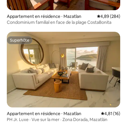
Appartement en résidence ⋅ Mazatlan
Évaluation moy
4,89 (284)
Condominium familial en face de la plage CostaBonita
Superhôte
Superhôte
Appartement en résidence ⋅ Mazatlan
Évaluation mo
4,81 (16)
PH Jr. Luxe · Vue sur la mer · Zona Dorada, Mazatlán