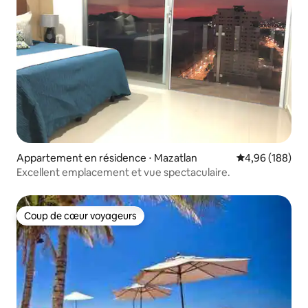
Appartement en résidence ⋅ Mazatlan
Évaluation moy
4,96 (188)
Excellent emplacement et vue spectaculaire.
Coup de cœur voyageurs
Coup de cœur voyageurs