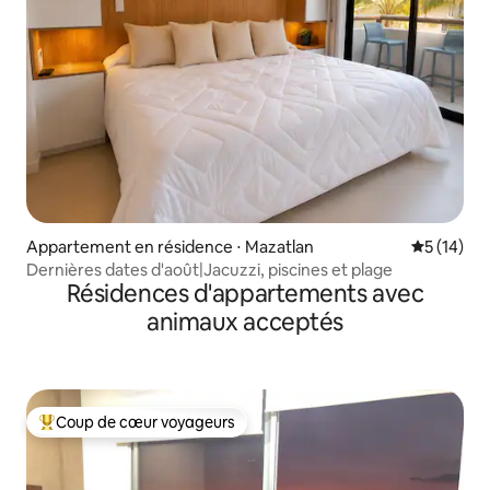
Appartement en résidence ⋅ Mazatlan
Évaluation
5 (14)
Dernières dates d'août|Jacuzzi, piscines et plage
Résidences d'appartements avec
animaux acceptés
Coup de cœur voyageurs
Coups de cœur voyageurs les plus appréciés