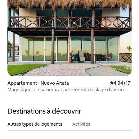
Appartement ⋅ Nuevo Altata
Évaluation mo
4,94 (17)
Magnifique et spacieux appartement de plage dans un
quartier résidentiel privé
Destinations à découvrir
Autres types de logements
Activités