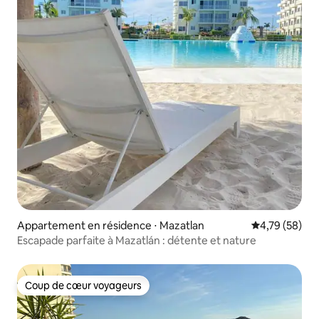
Appartement en résidence ⋅ Mazatlan
Évaluation mo
4,79 (58)
Escapade parfaite à Mazatlán : détente et nature
Coup de cœur voyageurs
Coup de cœur voyageurs