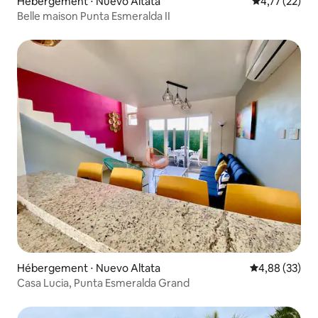
Hébergement ⋅ Nuevo Altata
Évaluation mo
4,77 (22)
Belle maison Punta Esmeralda II
Hébergement ⋅ Nuevo Altata
Évaluation mo
4,88 (33)
Casa Lucia, Punta Esmeralda Grand