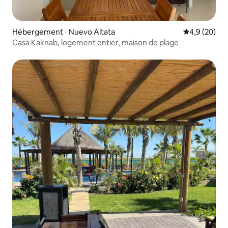
Hébergement ⋅ Nuevo Altata
Évaluation m
4,9 (20)
Casa Kaknab, logement entier, maison de plage