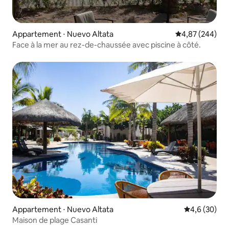
Appartement ⋅ Nuevo Altata
Évaluation moy
4,87 (244)
Face à la mer au rez-de-chaussée avec piscine à côté.
Appartement ⋅ Nuevo Altata
Évaluation m
4,6 (30)
Maison de plage Casanti