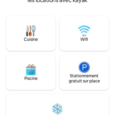
les locations avec kayak
également de nombreux équipements
pong, et il y a des
tels que gymnase, salle de jeux, lecture,
Appartement enti
événements, affaires. Comme si cela ne
proximité des ce
suffisait pas, il y a des restaurants, une
boîte de nuit et des boutiques de
souvenirs. Camino al Mar est un
nouveau développement avec la
technologie et la modernisation. Oui !!!!
Cuisine
Wifi
Oui, tu peux aller à pied jusqu'au front de
mer. Super proche !
Stationnement
Piscine
gratuit sur place