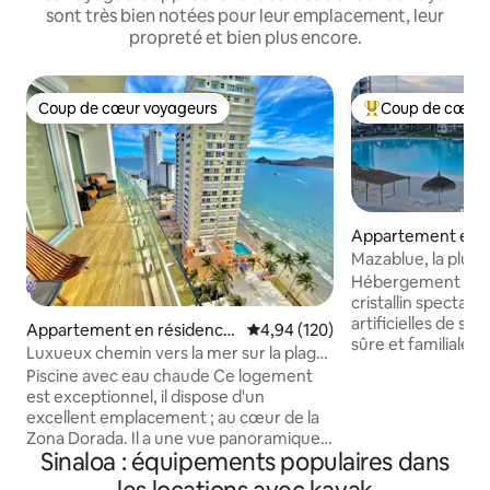
sont très bien notées pour leur emplacement, leur
propreté et bien plus encore.
Coup de cœur voyageurs
Coup de cœur 
Coup de cœur voyageurs
Coups de cœur vo
Appartement en r
zatlan
Mazablue, la plus 
Mexique
Hébergement mod
cristallin spectacu
artificielles de sable bla
Appartement en résidence
Évaluation moyenne sur la base 
4,94 (120)
sûre et familiale.
⋅ Mazatlan
Luxueux chemin vers la mer sur la plage
pratiquer des activ
et vue sur la mer
Piscine avec eau chaude Ce logement
que le kayak, le pa
est exceptionnel, il dispose d'un
voile, la natation,
excellent emplacement ; au cœur de la
jouer sur ses terra
Zona Dorada. Il a une vue panoramique
volley-ball de plage
Sinaloa : équipements populaires dans
incroyable sur la mer depuis son balcon.
dans sa salle de sp
Piscine et pied de plage. Il dispose
autour du lagon, jo