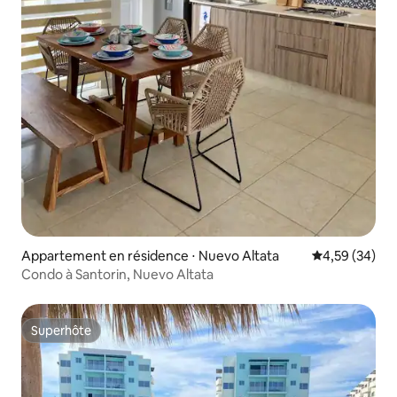
Appartement en résidence ⋅ Nuevo Altata
Évaluation mo
4,59 (34)
Condo à Santorin, Nuevo Altata
Superhôte
Superhôte