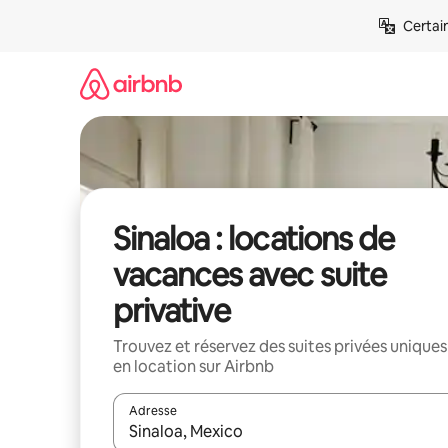
Aller
Certai
directement
au
contenu
Sinaloa : locations de
vacances avec suite
privative
Trouvez et réservez des suites privées uniques
en location sur Airbnb
Adresse
Lorsque les résultats s'affichent, utilisez les flèc