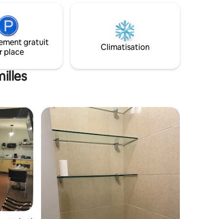
onflable
recherchant Casa MOES deLUX suite * II
our le
ou Casa MOES deLUX Jr. Suite * III Please
her du
look at our new suites in case your
z-vous
travelling dates have been reserved,
thank you !!!
ement gratuit
Climatisation
r place
illes