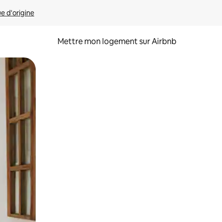
ue d'origine
Mettre mon logement sur Airbnb
sant glisser.