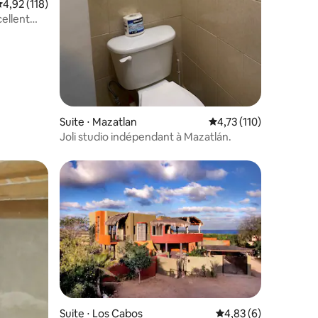
valuation moyenne sur la base de 118 commentaires : 4,92 sur 5
4,92 (118)
ellent
taires : 4,87 sur 5
Suite ⋅ Mazatlan
Évaluation moyenne sur
4,73 (110)
Joli studio indépendant à Mazatlán.
Suite ⋅ Los Cabos
Évaluation moyenne s
4,83 (6)