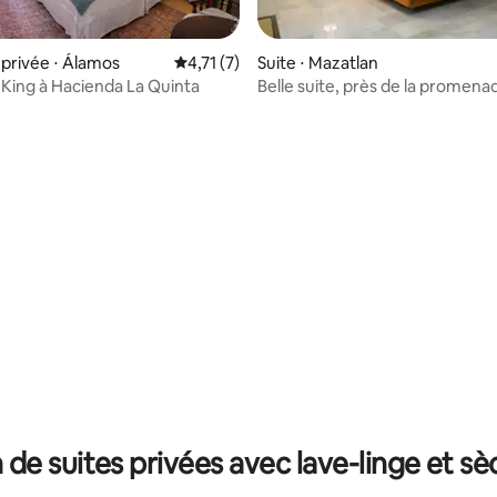
privée ⋅ Álamos
Évaluation moyenne sur la base de 7 comme
4,71 (7)
Suite ⋅ Mazatlan
ing à Hacienda La Quinta
Belle suite, près de la promena
 de suites privées avec lave-linge et sè