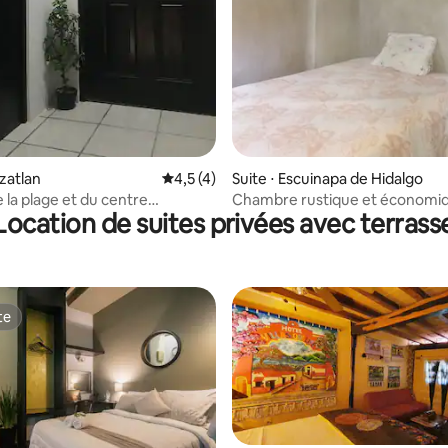
r la base de 21 commentaires : 4,62 sur 5
azatlan
Évaluation moyenne sur la base de 4 comm
4,5 (4)
Suite ⋅ Escuinapa de Hidalgo
 la plage et du centre
Chambre rustique et économiq
Location de suites privées avec terrass
e de Mazatlán
pâtés de maisons du centre
te
te