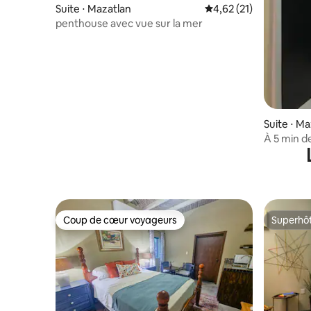
Suite ⋅ Mazatlan
Évaluation moyenne su
4,62 (21)
penthouse avec vue sur la mer
Suite ⋅ M
À 5 min de
historiqu
Coup de cœur voyageurs
Superhô
Coup de cœur voyageurs
Superhô