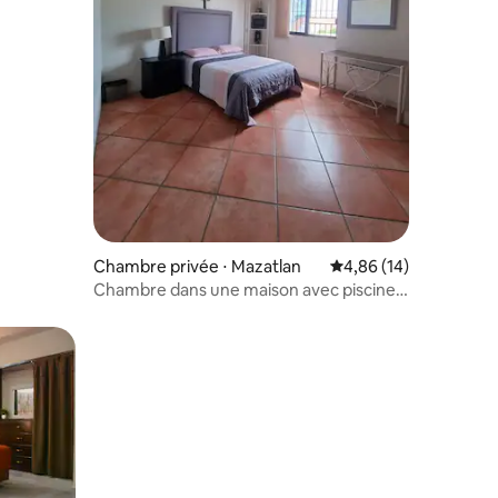
e
ntaires : 4,81 sur 5
Chambre privée ⋅ Mazatlan
Évaluation moyenne su
4,86 (14)
Chambre dans une maison avec piscine à
4 pâtés de maisons de la plage