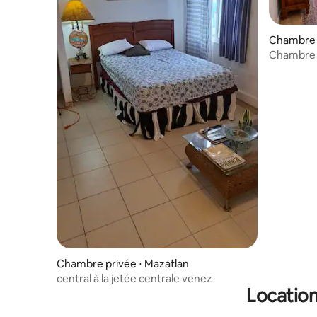
Chambre 
Chambre K
Chambre privée ⋅ Mazatlan
central à la jetée centrale venez
Location