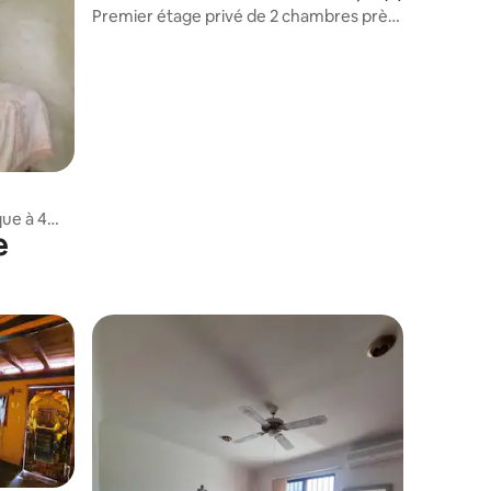
Premier étage privé de 2 chambres près
de l'océan
entaires : 4,5 sur 5
ue à 4
e