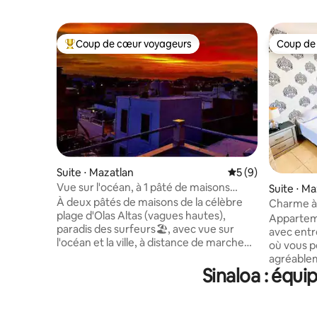
Coup de cœur voyageurs
Coup de
Coups de cœur voyageurs les plus appréciés
Coup de
Suite ⋅ Mazatlan
Évaluation moyenn
5 (9)
Vue sur l'océan, à 1 pâté de maisons
Suite ⋅ M
d'Olas Altas Beach-Centro
À deux pâtés de maisons de la célèbre
Charme à 
plage d'Olas Altas (vagues hautes),
Appartem
paradis des surfeurs🏖, avec vue sur
avec entr
l'océan et la ville, à distance de marche
où vous p
de Plazuela Machado, un point chaud
agréable
pour manger, de la bonne musique live.
Sinaloa : équi
minutes d
Mazatlan est classé parmi les 10 meilleurs
ainsi que
couchers de soleil au monde 🌅
baseball «
Également à distance de marche (5-10
minutes d