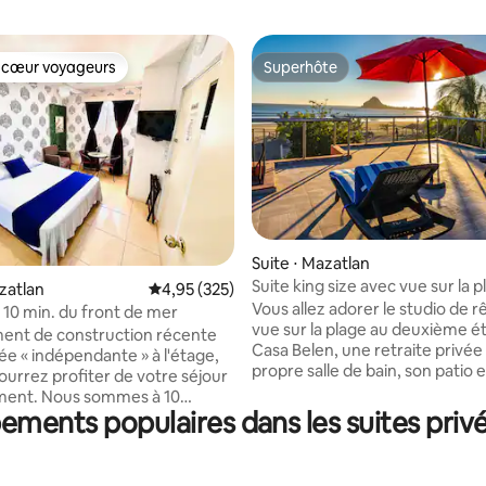
 cœur voyageurs
Superhôte
 cœur voyageurs
Superhôte
Suite ⋅ Mazatlan
e sur la base de 9 commentaires : 5 sur 5
Suite king size avec vue sur la p
azatlan
Évaluation moyenne sur la base de 325 commen
4,95 (325)
salle de bain privative
Vous allez adorer le studio de 
10 min. du front de mer
vue sur la plage au deuxième é
ent de construction récente
Casa Belen, une retraite privée
ée « indépendante » à l'étage,
propre salle de bain, son patio 
ourrez profiter de votre séjour
accès au toit. À quelques pas de
ment. Nous sommes à 10
et des restaurants locaux. La su
pements populaires dans les suites priv
e la plage et de la promenade
dispose d'un lit King Size confo
 de l'Aquarium et du stade de
deux lavabos, d'une douche à l'
 Teodoro Mariscal » à 15
et d'un espace pouvant accueilli
u stade de football Mazatlán