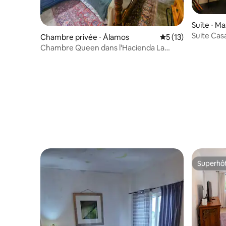
Suite ⋅ M
Suite Cas
Chambre privée ⋅ Álamos
Évaluation moyenne
5 (13)
Chambre Queen dans l'Hacienda La
Quinta
Superhô
Superhô