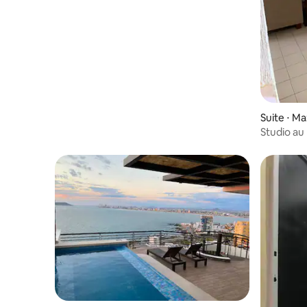
Suite ⋅ M
Studio au
Golden Zone À distance de m
plage