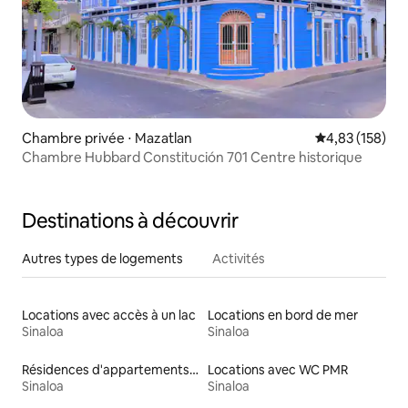
Chambre privée ⋅ Mazatlan
Évaluation moy
4,83 (158)
Chambre Hubbard Constitución 701 Centre historique
Destinations à découvrir
Autres types de logements
Activités
Locations avec accès à un lac
Locations en bord de mer
Sinaloa
Sinaloa
Résidences d'appartements en location
Locations avec WC PMR
Sinaloa
Sinaloa