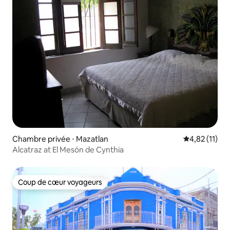
Chambre privée ⋅ Mazatlan
Évaluation mo
4,82 (11)
Alcatraz at El Mesón de Cynthia
Coup de cœur voyageurs
Coup de cœur voyageurs