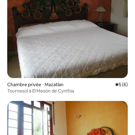
Chambre privée ⋅ Mazatlan
Évaluatio
5 (6)
Tournesol à El Mesón de Cynthia