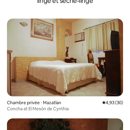
linge et sèche-linge
Chambre privée ⋅ Mazatlan
Évaluation mo
4,93 (30)
Concha at El Mesón de Cynthia