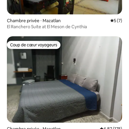
Chambre privée ⋅ Mazatlan
Évaluatio
5 (7)
El Ranchero Suite at El Meson de Cynthia
Coup de cœur voyageurs
Coup de cœur voyageurs
Chambre privée ⋅ Mazatlan
Évaluation moy
4,87 (175)