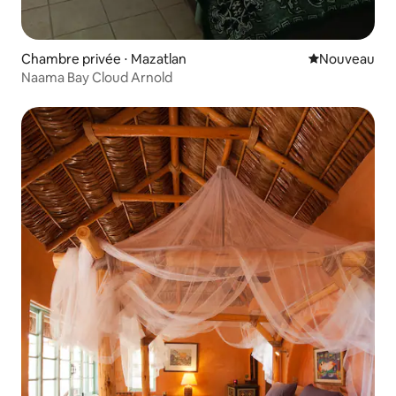
Chambre privée ⋅ Mazatlan
Nouvel hébe
Nouveau
Naama Bay Cloud Arnold