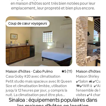
en maison d'hôtes sont très bien notées pour leur
emplacement, leur propreté et bien plus encore.
Coup de cœur voyageurs
Coup de cœur voyageurs
Maison d'hôtes ⋅ Cabo Pulmo
Évaluation moyenne sur la 
5 (11)
Maison d'hôtes ⋅ 
Casa Goby #20 avec climatisation
Maison Shirley
Petit studio mais spacieux avec lit Queen
✔️Salon 🛋️✔️Cuisi
Size et climatisation limitée, utilisation
🍽️✔️Wifi📱 ✔️Air 
jusqu'à 12 heures par jour, y compris la
l'ensemble de la m
nuit. La climatisation peut être plus
visites ✔️4 chambr
Sinaloa : équipements populaires dans
limitée les jours nuageux. Kitchenette
chacune🛌🏽🚽 - Qu
aménagée pour cuisiner des repas
size 2ème étage 👇🏼- Quatrième lit 1