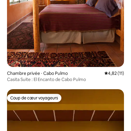
Chambre privée ⋅ Cabo Pulmo
Évaluation mo
4,82 (11)
Casita Suite : El Encanto de Cabo Pulmo
Coup de cœur voyageurs
Coup de cœur voyageurs