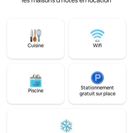
les maisons d'hôtes en location
simples et équipée d'un petit
double - Quartier 2,
réfrigérateur. Le matériel de plage est
Quarto principal, lit Kin
fourni : chaises, parasol et serviettes.
superposé suppléme
Espace extérieur avec chaises et
doubles et un lit 
douche. À 5 minutes à pied des
matelas armables pour les personnes
magasins de plongée, des restaurants et
supplémentaires👀 
de la plage de baignade. Ce logement se
👕 ✔️Terrasse avec
trouve sur le même terrain que Casa
braseros🥩 •Salle 
Cuisine
Wifi
Mexicana et le parking est à côté de la
commune 🏊🏼‍♂️⛱️🏊
maison. Non adapté aux enfants de
plage🏖️🐟 ✔️Gara
moins de 8 ans.
Stationnement
Piscine
gratuit sur place