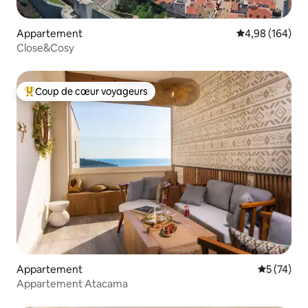
Appartement
Évaluation moy
4,98 (164)
Close&Cosy
Coup de cœur voyageurs
Coups de cœur voyageurs les plus appréciés
Appartement
Évaluation
5 (74)
Appartement Atacama