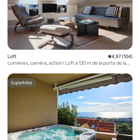
Loft
Évaluation moy
4,97 (104)
Lumières, caméra, action ! Loft à 120 m de la porte de la
vieille ville
Superhôte
Superhôte