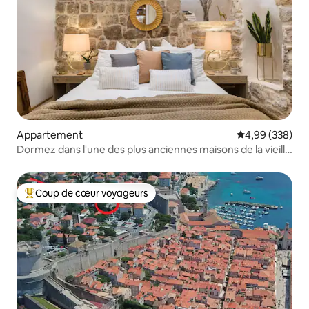
Appartement
Évaluation moy
4,99 (338)
Dormez dans l'une des plus anciennes maisons de la vieille
ville de Dubrovnik
Coup de cœur voyageurs
Coups de cœur voyageurs les plus appréciés