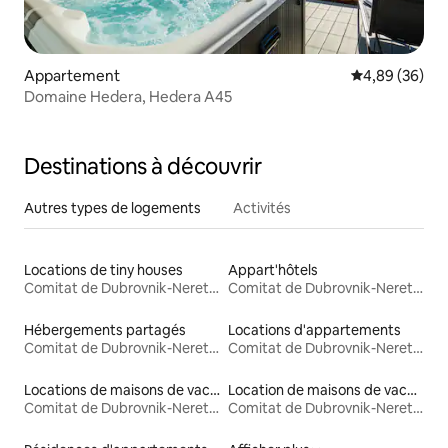
Appartement
Évaluation mo
4,89 (36)
Domaine Hedera, Hedera A45
Destinations à découvrir
Autres types de logements
Activités
Locations de tiny houses
Appart'hôtels
Comitat de Dubrovnik-Neretva
Comitat de Dubrovnik-Neretva
Hébergements partagés
Locations d'appartements
Comitat de Dubrovnik-Neretva
Comitat de Dubrovnik-Neretva
Locations de maisons de vacances
Location de maisons de vacances
Comitat de Dubrovnik-Neretva
Comitat de Dubrovnik-Neretva