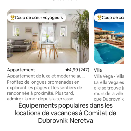
Coup de cœur voyageurs
Coup de cœur 
Coups de cœur voyageurs les plus appréciés
Coups de cœur vo
Appartement
Évaluation moyenne sur la base 
4,99 (247)
Villa
Appartement de luxe et moderne au
Villa Vega - Villa 
bord de la mer « Orsan »
piscine
Profitez de longues promenades en
La Villa Vega est 
explorant les plages et les sentiers de
elle se trouve just
randonnée à proximité. Plus tard,
murs de la ville et
admirez la mer depuis la terrasse
que Dubrovnik a à o
Équipements populaires dans les
spacieuse et planifiez les excursions du
s'intéresse à la viei
lendemain. L'intérieur aéré dispose d'un
ses nombreux site
locations de vacances à Comitat de
escalier flottant, de douches à effet
l'on souhaite se pré
Dubrovnik-Neretva
pluie et d'un chauffage au sol. Préparez-
Méditerranée et n
vous un délicieux repas dans une cuisine
Adriatique cristalline. La Villa Vega