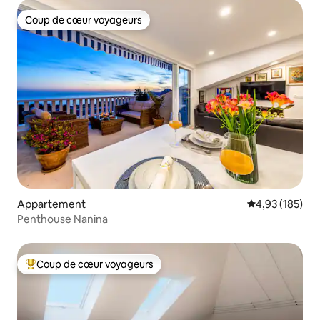
Coup de cœur voyageurs
Coup de cœur voyageurs
Appartement
Évaluation moy
4,93 (185)
Penthouse Nanina
Coup de cœur voyageurs
Coups de cœur voyageurs les plus appréciés