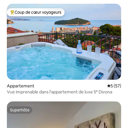
Coup de cœur voyageurs
Coups de cœur voyageurs les plus appréciés
Appartement
Évaluation
5 (57)
Vue imprenable dans l'appartement de luxe 5* Divona
Superhôte
Superhôte