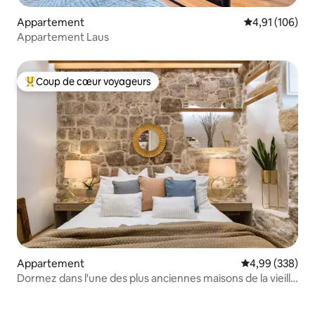
Appartement
Évaluation moy
4,91 (106)
Appartement Laus
Coup de cœur voyageurs
Coups de cœur voyageurs les plus appréciés
Appartement
Évaluation moy
4,99 (338)
Dormez dans l'une des plus anciennes maisons de la vieille
ville de Dubrovnik