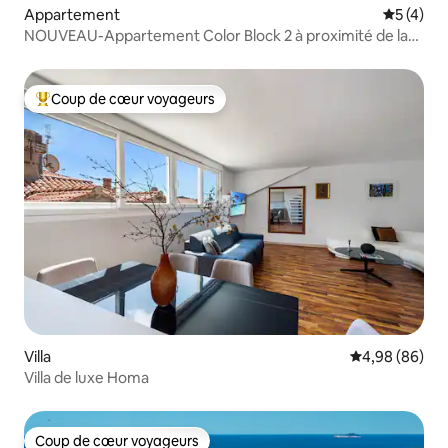
Appartement
Évaluatio
5 (4)
NOUVEAU-Appartement Color Block 2 à proximité de la
vieille ville
Coup de cœur voyageurs
Coups de cœur voyageurs les plus appréciés
Villa
Évaluation mo
4,98 (86)
Villa de luxe Homa
Coup de cœur voyageurs