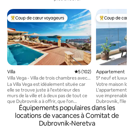
Coup de cœur voyageurs
Coup de cœur 
Coups de cœur voyageurs les plus appréciés
Coups de cœur vo
Villa
Évaluation moyenne sur la ba
5 (102)
Appartement
Villa Vega - Villa de trois chambres avec
5* neuf et luxueu
piscine
- Kiki Lu Apart
La Villa Vega est idéalement située car
Votre maison loin 
elle se trouve juste à l'extérieur des
L'appartement de l
murs de la ville et à deux pas de tout ce
vue imprenable sur l
que Dubrovnik a à offrir, que l'on
Dubrovnik, l'île d
Équipements populaires dans les
s'intéresse à la vieille ville historique et à
Adriatique. 2 cha
ses nombreux sites touristiques ou que
équipées, toutes d
locations de vacances à Comitat de
l'on souhaite se prélasser au soleil de la
bains privative. Ki
Dubrovnik-Neretva
Méditerranée et nager dans la mer
vous avez besoin 
Adriatique cristalline. La Villa Vega, belle
mémorables. Inter