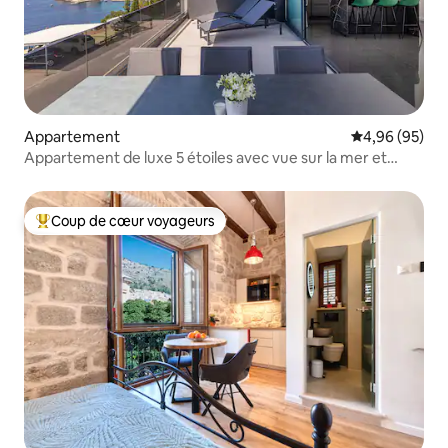
Appartement
Évaluation mo
4,96 (95)
Appartement de luxe 5 étoiles avec vue sur la mer et
jacuzzi privé
Coup de cœur voyageurs
Coups de cœur voyageurs les plus appréciés