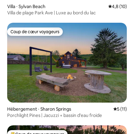
Villa ⋅ Sylvan Beach
Évaluation m
4,8 (10)
Villa de plage Park Ave | Luxe au bord du lac
Coup de cœur voyageurs
Coup de cœur voyageurs
Hébergement ⋅ Sharon Springs
Évaluatio
5 (11)
Porchlight Pines | Jacuzzi + bassin d'eau froide