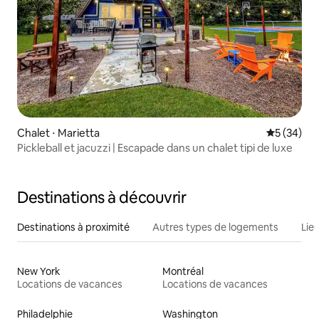
Chalet ⋅ Marietta
Évaluation
5 (34)
Pickleball et jacuzzi | Escapade dans un chalet tipi de luxe
Destinations à découvrir
Destinations à proximité
Autres types de logements
Lie
New York
Montréal
Locations de vacances
Locations de vacances
Philadelphie
Washington