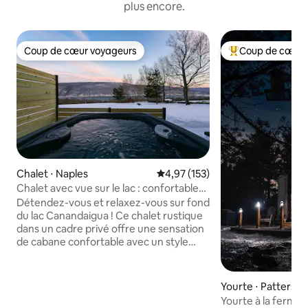
plus encore.
Coup de cœur voyageurs
Coup de cœur 
Coup de cœur voyageurs
Coups de cœur vo
Chalet ⋅ Naples
Évaluation moyenne sur la base 
4,97 (153)
Chalet avec vue sur le lac : confortable
et chic, jacuzzi, jeux
Détendez-vous et relaxez-vous sur fond
du lac Canandaigua ! Ce chalet rustique
dans un cadre privé offre une sensation
de cabane confortable avec un style
moderne et des équipements luxueux,
notamment une cheminée à gaz, un
jacuzzi, des jeux nostalgiques, une
Yourte ⋅ Pattersonv
bibliothèque, un foyer extérieur et plus
Yourte à la ferme
encore ! Les équipements