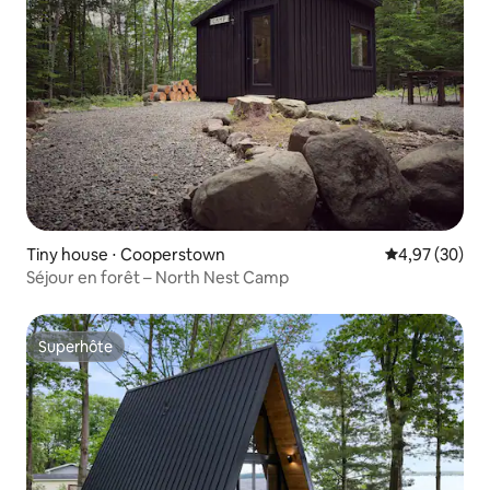
Tiny house ⋅ Cooperstown
Évaluation mo
4,97 (30)
Séjour en forêt – North Nest Camp
Superhôte
Superhôte