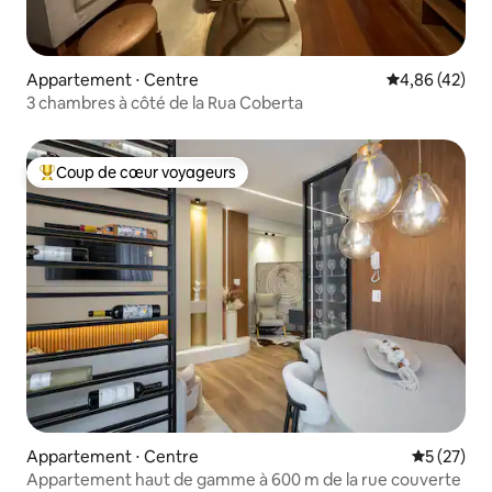
Appartement ⋅ Centre
Évaluation mo
4,86 (42)
3 chambres à côté de la Rua Coberta
Coup de cœur voyageurs
Coups de cœur voyageurs les plus appréciés
Appartement ⋅ Centre
Évaluation
5 (27)
Appartement haut de gamme à 600 m de la rue couverte