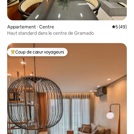
Appartement ⋅ Centre
Évaluation
5 (49)
Haut standard dans le centre de Gramado
Coup de cœur voyageurs
Coups de cœur voyageurs les plus appréciés