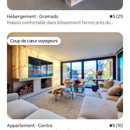
Hébergement ⋅ Gramado
Évaluation
5 (21)
Maison confortable dans lotissement fermé près du
centre
Coup de cœur voyageurs
Coup de cœur voyageurs
Appartement ⋅ Centre
Évaluation
5 (10)