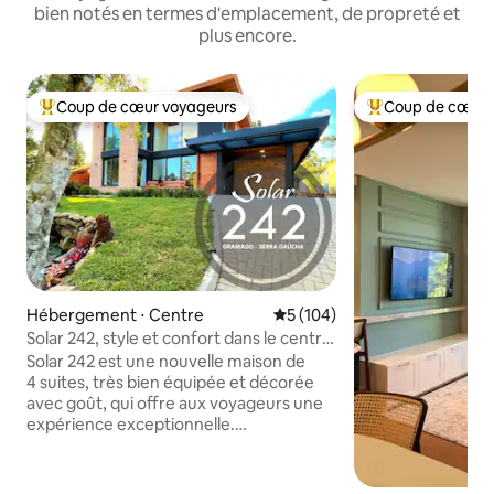
bien notés en termes d'emplacement, de propreté et
plus encore.
Coup de cœur voyageurs
Coup de cœur 
Coups de cœur voyageurs les plus appréciés
Coups de cœur vo
Hébergement ⋅ Centre
Évaluation moyenne sur la ba
5 (104)
Solar 242, style et confort dans le centre
de Gramado !
Solar 242 est une nouvelle maison de
4 suites, très bien équipée et décorée
avec goût, qui offre aux voyageurs une
expérience exceptionnelle.
Extrêmement bien équipé, moderne et
respectueux de l'environnement, il offre
tout ce dont vous avez besoin pour un