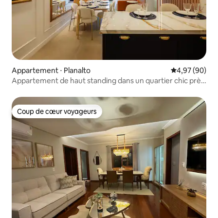
Appartement ⋅ Planalto
Évaluation mo
4,97 (90)
Appartement de haut standing dans un quartier chic près
du centre
Coup de cœur voyageurs
Coup de cœur voyageurs