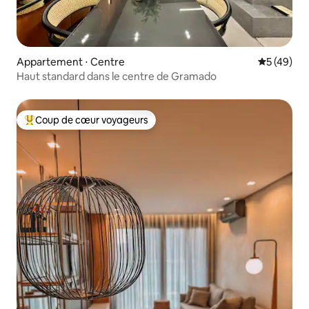
Appartement ⋅ Centre
Évaluation
5 (49)
Haut standard dans le centre de Gramado
Coup de cœur voyageurs
Coups de cœur voyageurs les plus appréciés