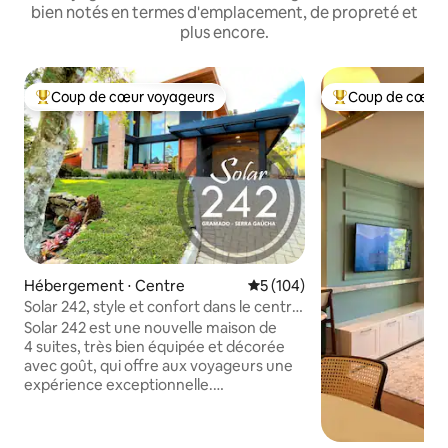
bien notés en termes d'emplacement, de propreté et
plus encore.
Coup de cœur voyageurs
Coup de cœur 
Coups de cœur voyageurs les plus appréciés
Coups de cœur vo
Hébergement ⋅ Centre
Évaluation moyenne sur la ba
5 (104)
Solar 242, style et confort dans le centre
de Gramado !
Solar 242 est une nouvelle maison de
4 suites, très bien équipée et décorée
avec goût, qui offre aux voyageurs une
expérience exceptionnelle.
Extrêmement bien équipé, moderne et
respectueux de l'environnement, il offre
tout ce dont vous avez besoin pour un