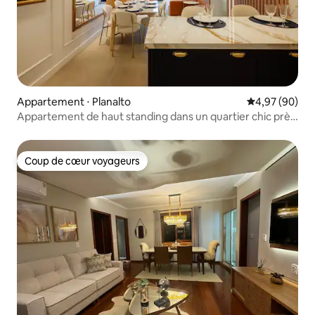
Appartement ⋅ Planalto
Évaluation mo
4,97 (90)
Appartement de haut standing dans un quartier chic près
du centre
Coup de cœur voyageurs
Coup de cœur voyageurs