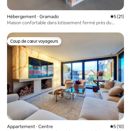
Hébergement ⋅ Gramado
Évaluation
5 (21)
Maison confortable dans lotissement fermé près du
centre
Coup de cœur voyageurs
Coup de cœur voyageurs
Appartement ⋅ Centre
Évaluation
5 (10)