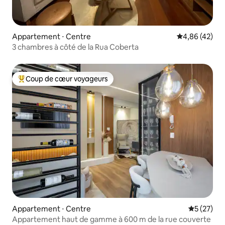
Appartement ⋅ Centre
Évaluation mo
4,86 (42)
3 chambres à côté de la Rua Coberta
Coup de cœur voyageurs
Coups de cœur voyageurs les plus appréciés
Appartement ⋅ Centre
Évaluation
5 (27)
Appartement haut de gamme à 600 m de la rue couverte