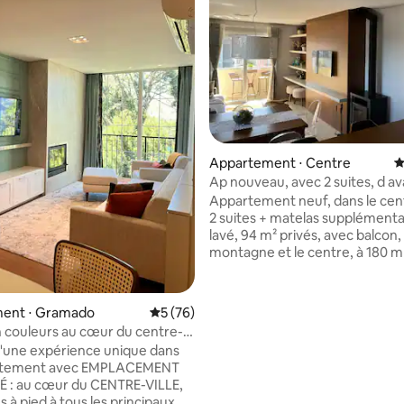
ur la base de 104 commentaires : 5 sur 5
Appartement ⋅ Centre
É
Ap nouveau, avec 2 suites, d a
rue couverte !
Appartement neuf, dans le cen
2 suites + matelas supplémenta
lavé, 94 m² privés, avec balcon, 
montagne et le centre, à 180 m 
couverte et à 50 m du complex
(nouvelle rue couverte). Resta
magasins, pharmacies, tout ce 
ent ⋅ Gramado
Évaluation moyenne sur la base de 76 co
5 (76)
centre de Gramado offre à 50 
n couleurs au cœur du centre-
l'appartement. Chauffage dans
d'une expérience unique dans
l'appartement, climatiseur dans
rtement avec EMPLACEMENT
et dans les 2 suites (froid uniq
E-VILLE,
barbecue, cuisine équipée, lave
 à pied à tous les principaux