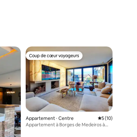
mmentaires : 5 sur 5
Coup de cœur voyageurs
lus appréciés
Coup de cœur voyageurs
mmentaires : 5 sur 5
Appartement ⋅ Centre
Évaluation moyenne
5 (10)
Appartement à Borges de Medeiros à
côté du McDonald's