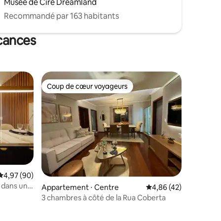
Musée de Cire Dreamland
Recommandé par 163 habitants
cances
Coup de cœur voyageurs
Coup de cœur voyageurs
Évaluation moyenne sur la base de 90 commentaires : 4,97 sur 5
4,97 (90)
 dans un
Appartement ⋅ Centre
Évaluation moyenne su
4,86 (42)
3 chambres à côté de la Rua Coberta