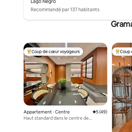
Lago Negro
Recommandé par 137 habitants
Grama
Coup de cœur voyageurs
Coup 
Coups de cœur voyageurs les plus appréciés
Coups de
Appartement ⋅ Centre
Évaluation moyenne
5 (49)
Haut standard dans le centre de
Gramado