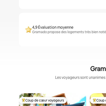
4,9 Évaluation moyenne
Gramado propose des logements très bien notés 
Grama
Les voyageurs sont unanimes 
Coup de cœur voyageurs
Coup 
Coups de cœur voyageurs les plus appréciés
Coups de