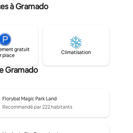
vert pour
comme l'un des meilleurs Airbnb de la
nces à Gramado
erie, les
région. À seulement 14 km du centre-
rêtes à
ville de Gramado. 🌿✨
ement gratuit
Climatisation
r place
 de Gramado
Florybal Magic Park Land
Recommandé par 222 habitants