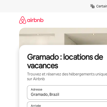
Aller
Certai
directement
au
contenu
Gramado : locations de
vacances
Trouvez et réservez des hébergements uniqu
sur Airbnb
Adresse
Lorsque les résultats s'affichent, utilisez les flèc
Arrivée