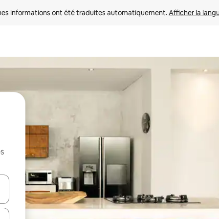
nes informations ont été traduites automatiquement. 
Afficher la lang
es
hes vers le haut et vers le bas pour les parcourir ou en appuyant et en fai