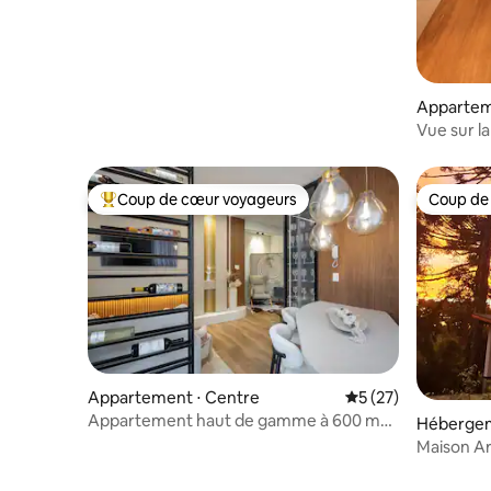
Appartem
Vue sur la
rue couv
Coup de cœur voyageurs
Coup de
Coups de cœur voyageurs les plus appréciés
Coup de
Appartement ⋅ Centre
Évaluation moyenne
5 (27)
Appartement haut de gamme à 600 m
Hébergem
de la rue couverte
Maison Ar