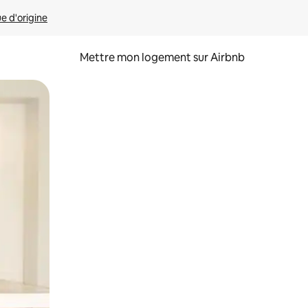
ue d'origine
Mettre mon logement sur Airbnb
sant glisser.