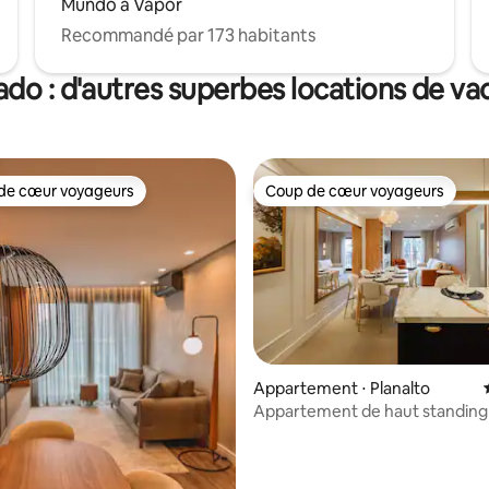
Mundo a Vapor
Recommandé par 173 habitants
do : d'autres superbes locations de va
de cœur voyageurs
Coup de cœur voyageurs
 cœur voyageurs les plus appréciés
Coup de cœur voyageurs
Appartement ⋅ Planalto
Appartement de haut standing
 sur la base de 49 commentaires : 5 sur 5
quartier chic près du centre