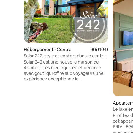
Hébergement ⋅ Centre
Évaluation moyenne s
5 (104)
Solar 242, style et confort dans le centre
de Gramado !
Solar 242 est une nouvelle maison de
4 suites, très bien équipée et décorée
avec goût, qui offre aux voyageurs une
expérience exceptionnelle.
Extrêmement bien équipé, moderne et
respectueux de l'environnement, il offre
tout ce dont vous avez besoin pour un
voyage en famille ou une escapade en
Appartem
groupe. Elle dispose d'un spa extérieur
Le luxe e
pour 8 personnes, d'un espace
ville !
Profitez 
gourmand avec un barbecue et d'un
cet appa
fourneau extérieur. Il dispose de
PRIVILÉGIÉ : au cœur du CENTR
plusieurs fonctions de régulation de la
avec accès