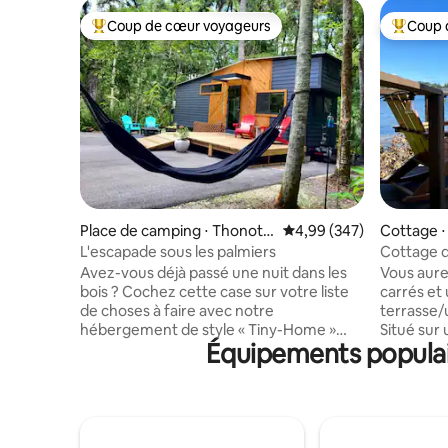
Coup de cœur voyageurs
Coup 
Coups de cœur voyageurs les plus appréciés
Coups de
Place de camping ⋅ Thonoto
Évaluation moyenne sur 
4,99 (347)
Cottage 
sassa
L'escapade sous les palmiers
Cottage d
Avez-vous déjà passé une nuit dans les
Vous aure
bois ? Cochez cette case sur votre liste
carrés et
de choses à faire avec notre
terrasse/
hébergement de style « Tiny-Home »
Situé sur 
Équipements populai
près du parc d'État de Hillsborough.
Entrée par
Classé n °7 sur PureWow comme l'une
King Size,
des 20 meilleures cabanes Airbnb. Cette
Queen Siz
micro-maison de luxe moderne a été
smart TV,
conçue avec soin pour capturer la
shampoin
beauté naturelle de la forêt vierge
cheveux, 