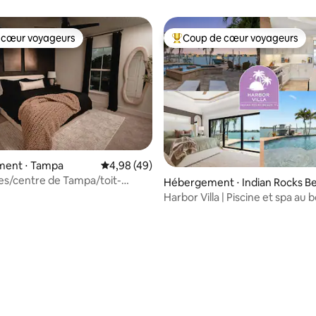
 cœur voyageurs
Coup de cœur voyageurs
 cœur voyageurs
Coups de cœur voyageurs les p
e sur la base de 5 commentaires : 5 sur 5
ent ⋅ Tampa
Évaluation moyenne sur la base de 49 comme
4,98 (49)
s/centre de Tampa/toit-
Hébergement ⋅ Indian Rocks B
sexy/foyer extérieur/vélos/
h
Harbor Villa | Piscine et spa au 
l'eau | Brasero