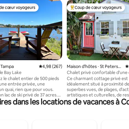
de cœur voyageurs
Coup de cœur voyageurs
 cœur voyageurs les plus appréciés
Coups de cœur voyageurs les p
la base de 347 commentaires : 4,99 sur 5
⋅ Tampa
Évaluation moyenne sur la base de 267 commen
4,98 (267)
Maison d'hôtes ⋅ St Petersb
É
urg
e Bay Lake
Chalet privé confortable d'un
situé au centre !
z le chalet entier de 500 pieds
Ce charmant cottage privé est
 une entrée privée, une
idéalement situé à proximité d
un quai, rien que pour vous.
superbes vues, de plages, d'act
un lac de ski privé de 37 acres.
artistiques et culturelles, de r
res dans les locations de vacances à C
 digicode, parking privé. 1 lit
et d'une variété d'activités familial
 1 salle de bain, canapé-lit
voyageurs apprécient ce loge
e, lave-linge/sèche-linge, WiFi,
son ambiance paisible, son très
 rideaux occultants,
emplacement et ses espaces e
g, après-shampoing, sèche-
accueillants. C’est un logement
WiFi. Cuisine entièrement
pour les couples, les voyageurs 