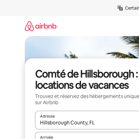
Aller
Certai
directement
au
contenu
Comté de Hillsborough :
locations de vacances
Trouvez et réservez des hébergements uniqu
sur Airbnb
Adresse
Lorsque les résultats s'affichent, utilisez les flèc
Arrivée