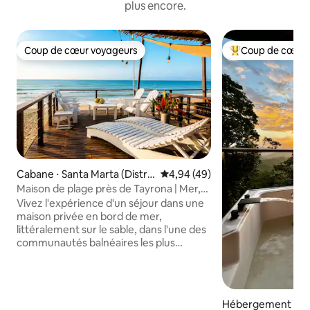
plus encore.
Coup de cœur voyageurs
Coup de cœur 
Coup de cœur voyageurs
Coups de cœur vo
Cabane ⋅ Santa Marta (Distrit
Évaluation moyenne sur la base
4,94 (49)
o Turístico Cultural E Históric
Maison de plage près de Tayrona | Mer,
o)
rivière et nature
Vivez l'expérience d'un séjour dans une
maison privée en bord de mer,
littéralement sur le sable, dans l'une des
communautés balnéaires les plus
paisibles près du parc national de
Tayrona. À seulement 10 minutes de
l'entrée principale de Tayrona, avec la
mer, la rivière, les mangroves, les
Hébergement ⋅ M
restaurants locaux et la vie paisible de la