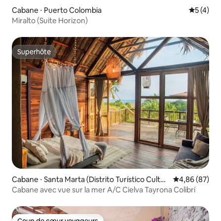
Cabane ⋅ Puerto Colombia
Évaluatio
5 (4)
Miralto (Suite Horizon)
Superhôte
Superhôte
Cabane ⋅ Santa Marta (Distrito Turístico Cultur
Évaluation mo
4,86 (87)
al E Histórico)
Cabane avec vue sur la mer A/C Cielva Tayrona Colibrí