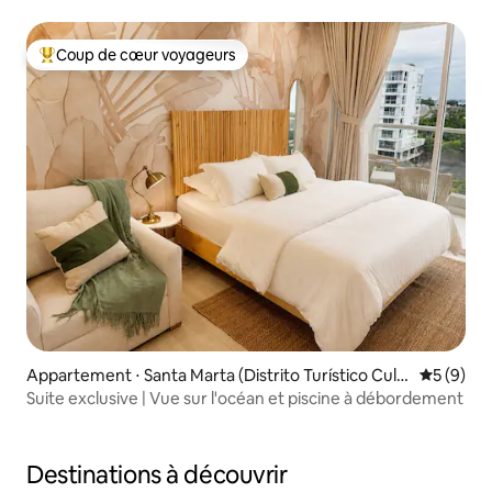
Coup de cœur voyageurs
Coups de cœur voyageurs les plus appréciés
Appartement ⋅ Santa Marta (Distrito Turístico Cult
Évaluatio
5 (9)
ural E Histórico)
Suite exclusive | Vue sur l'océan et piscine à débordement
Destinations à découvrir