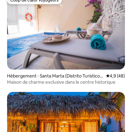
Coup de cœur voyageurs
Coup de cœur voyageurs
Hébergement ⋅ Santa Marta (Distrito Turístico
Évaluation m
4,9 (48)
Cultural E Histórico)
Maison de charme exclusive dans le centre historique