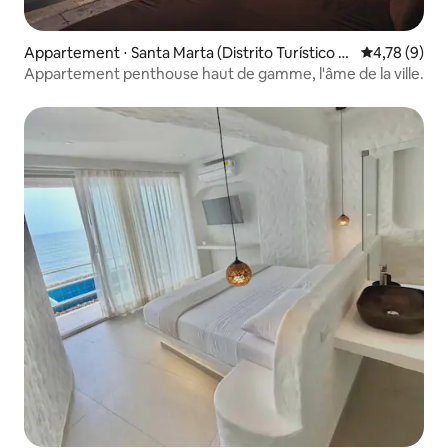
Appartement ⋅ Santa Marta (Distrito Turístico C
Évaluation m
4,78 (9)
ultural E Histórico)
Appartement penthouse haut de gamme, l'âme de la ville.