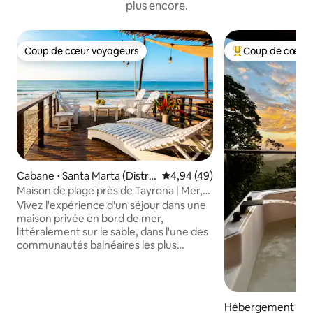
plus encore.
Coup de cœur voyageurs
Coup de cœur 
Coup de cœur voyageurs
Coups de cœur vo
Cabane ⋅ Santa Marta (Distrit
Évaluation moyenne sur la base
4,94 (49)
o Turístico Cultural E Históric
Maison de plage près de Tayrona | Mer,
o)
rivière et nature
Vivez l'expérience d'un séjour dans une
maison privée en bord de mer,
littéralement sur le sable, dans l'une des
communautés balnéaires les plus
paisibles près du parc national de
Tayrona. À seulement 10 minutes de
l'entrée principale de Tayrona, avec la
mer, la rivière, les mangroves, les
Hébergement ⋅ M
restaurants locaux et la vie paisible de la