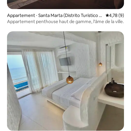
Appartement ⋅ Santa Marta (Distrito Turístico C
Évaluation m
4,78 (9)
ultural E Histórico)
Appartement penthouse haut de gamme, l'âme de la ville.