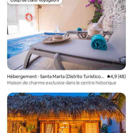
Coup de cœur voyageurs
Coup de cœur voyageurs
Hébergement ⋅ Santa Marta (Distrito Turístico
Évaluation m
4,9 (48)
Cultural E Histórico)
Maison de charme exclusive dans le centre historique