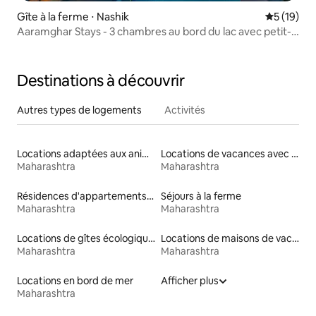
Gîte à la ferme ⋅ Nashik
Évaluation
5 (19)
Aaramghar Stays - 3 chambres au bord du lac avec petit-
déjeuner inclus
Destinations à découvrir
Autres types de logements
Activités
Locations adaptées aux animaux
Locations de vacances avec piscine
Maharashtra
Maharashtra
Résidences d'appartements en location
Séjours à la ferme
Maharashtra
Maharashtra
Locations de gîtes écologiques
Locations de maisons de vacances
Maharashtra
Maharashtra
Locations en bord de mer
Afficher plus
Maharashtra