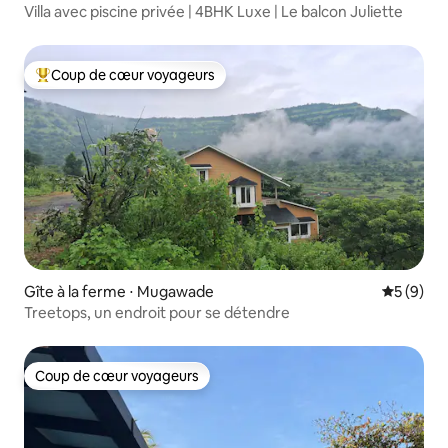
Villa avec piscine privée | 4BHK Luxe | Le balcon Juliette
Coup de cœur voyageurs
Coups de cœur voyageurs les plus appréciés
Gîte à la ferme ⋅ Mugawade
Évaluatio
5 (9)
Treetops, un endroit pour se détendre
Coup de cœur voyageurs
Coup de cœur voyageurs