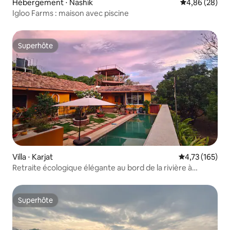
Hébergement ⋅ Nashik
Évaluation mo
4,86 (28)
Igloo Farms : maison avec piscine
Superhôte
Superhôte
Villa ⋅ Karjat
Évaluation moy
4,73 (165)
Retraite écologique élégante au bord de la rivière à
Karjat/Matheran
Superhôte
Superhôte