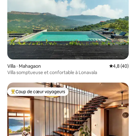
Villa ⋅ Mahagaon
Évaluation m
4,8 (40)
Villa somptueuse et confortable à Lonavala
Coup de cœur voyageurs
Coups de cœur voyageurs les plus appréciés