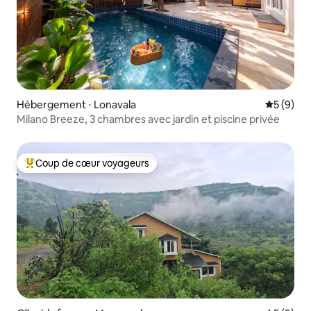
Hébergement ⋅ Lonavala
Évaluatio
5 (9)
Milano Breeze, 3 chambres avec jardin et piscine privée
Coup de cœur voyageurs
Coups de cœur voyageurs les plus appréciés