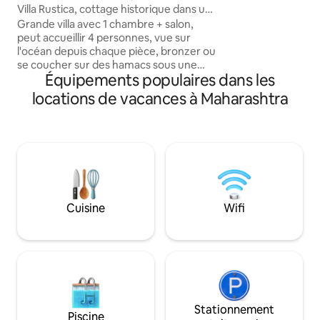
invitant à une ret
Villa Rustica, cottage historique dans une
souvenirs chéris 
cocoteraie
Grande villa avec 1 chambre + salon,
détendez-vous et 
peut accueillir 4 personnes, vue sur
escapade sous le ciel o
l'océan depuis chaque pièce, bronzer ou
n'avons toujours pa
se coucher sur des hamacs sous une
à l'intérieur...
Équipements populaires dans les
canopée de cocotiers, profiter de noix
de coco fraîches de nos arbres, repas
locations de vacances à Maharashtra
faits maison, temps venteux, ciel étoilé
et plage isolée. Visitez le marché aux
poissons de Murud pour des prises
fraîches, explorez les ruines créoles du
fort de Revdanda (20 minutes en
voiture), ou louez des vélos ou des
bateaux bananiers et explorez le village
de Nandgaon. Idéal pour les familles, les
Cuisine
Wifi
couples ou les réunions. Disponible avec
un cuisinier, un nettoyeur, un jardinier.
Stationnement
Piscine