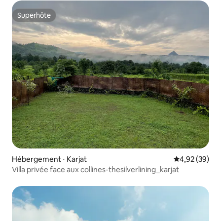
Superhôte
Superhôte
Hébergement ⋅ Karjat
Évaluation mo
4,92 (39)
Villa privée face aux collines-thesilverlining_karjat