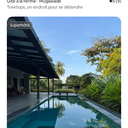
Gîte à la ferme ⋅ Mugawade
Évaluatio
5 (9)
Treetops, un endroit pour se détendre
Superhôte
Superhôte