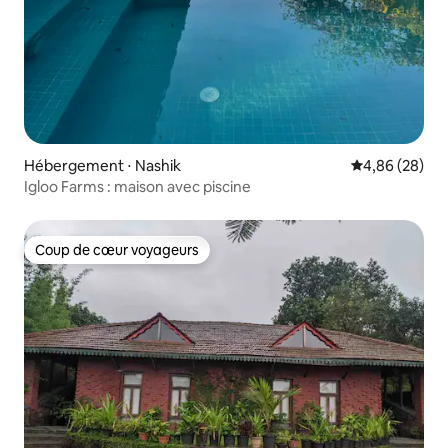
Hébergement ⋅ Nashik
Évaluation mo
4,86 (28)
Igloo Farms : maison avec piscine
Coup de cœur voyageurs
Coup de cœur voyageurs