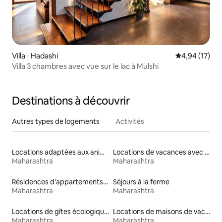
Villa ⋅ Hadashi
Évaluation mo
4,94 (17)
Villa 3 chambres avec vue sur le lac à Mulshi
Destinations à découvrir
Autres types de logements
Activités
Locations adaptées aux animaux
Locations de vacances avec piscine
Maharashtra
Maharashtra
Résidences d'appartements en location
Séjours à la ferme
Maharashtra
Maharashtra
Locations de gîtes écologiques
Locations de maisons de vacances
Maharashtra
Maharashtra