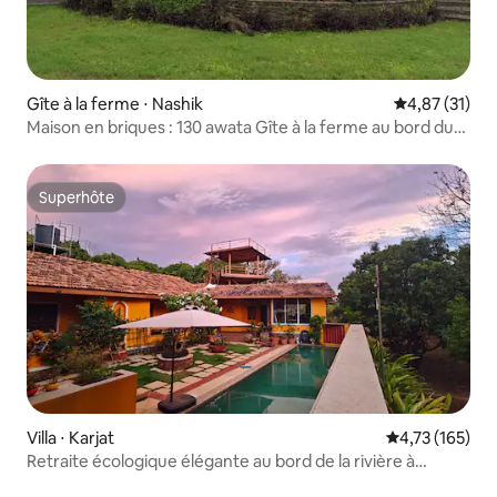
Gîte à la ferme ⋅ Nashik
Évaluation mo
4,87 (31)
Maison en briques : 130 awata Gîte à la ferme au bord du
lac 4-6 personnes
Superhôte
Superhôte
Villa ⋅ Karjat
Évaluation moy
4,73 (165)
Retraite écologique élégante au bord de la rivière à
Karjat/Matheran