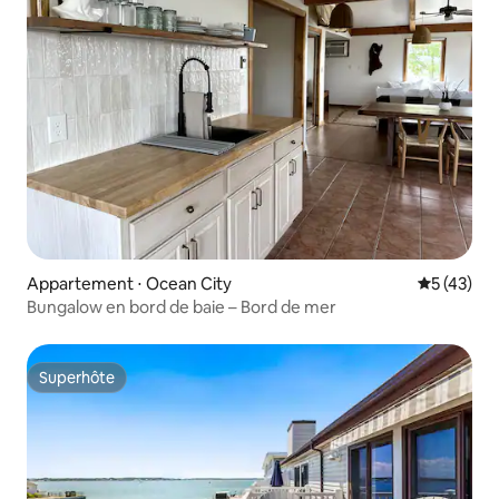
Appartement ⋅ Ocean City
Évaluation
5 (43)
Bungalow en bord de baie – Bord de mer
Superhôte
Superhôte