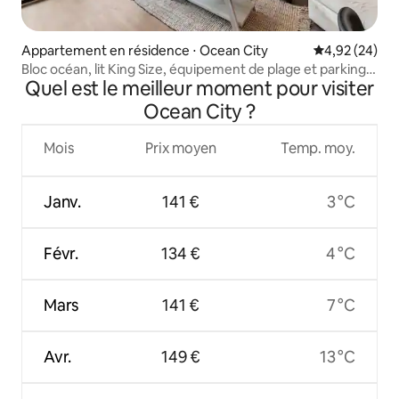
Appartement en résidence ⋅ Ocean City
Évaluation mo
4,92 (24)
Bloc océan, lit King Size, équipement de plage et parking
Quel est le meilleur moment pour visiter
gratuit
Ocean City ?
Mois
Prix moyen
Temp. moy.
Janv.
141 €
3 °C
Févr.
134 €
4 °C
Mars
141 €
7 °C
Avr.
149 €
13 °C