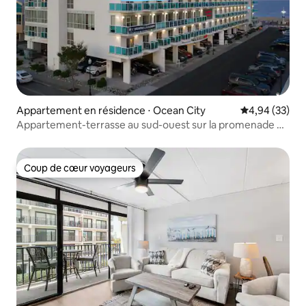
Appartement en résidence ⋅ Ocean City
Évaluation mo
4,94 (33)
Appartement-terrasse au sud-ouest sur la promenade de
la 15e rue
Coup de cœur voyageurs
Coup de cœur voyageurs