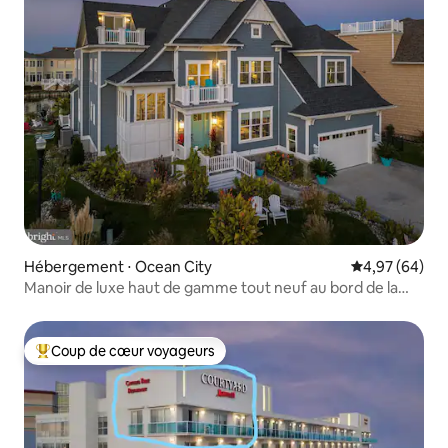
Hébergement ⋅ Ocean City
Évaluation mo
4,97 (64)
Manoir de luxe haut de gamme tout neuf au bord de la
baie avec piscine
Coup de cœur voyageurs
Coups de cœur voyageurs les plus appréciés