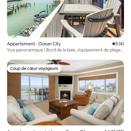
Appartement ⋅ Ocean City
Évaluatio
5 (4)
Vue panoramique | Bord de la baie, équipement de plage
et séjour en famille
Coup de cœur voyageurs
Coup de cœur voyageurs