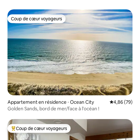
Coup de cœur voyageurs
Coup de cœur voyageurs
Appartement en résidence ⋅ Ocean City
Évaluation mo
4,86 (79)
Golden Sands, bord de mer/face à l'océan !
Coup de cœur voyageurs
Coups de cœur voyageurs les plus appréciés