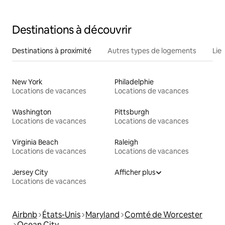
Destinations à découvrir
Destinations à proximité
Autres types de logements
Lie
New York
Philadelphie
Locations de vacances
Locations de vacances
Washington
Pittsburgh
Locations de vacances
Locations de vacances
Virginia Beach
Raleigh
Locations de vacances
Locations de vacances
Jersey City
Afficher plus
Locations de vacances
Airbnb
États-Unis
Maryland
Comté de Worcester
Ocean City