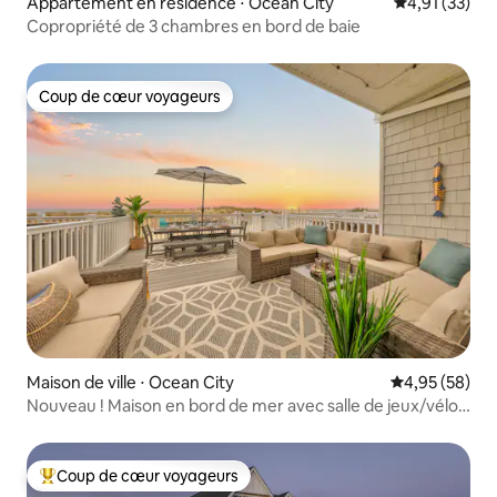
Appartement en résidence ⋅ Ocean City
Évaluation mo
4,91 (33)
Copropriété de 3 chambres en bord de baie
Coup de cœur voyageurs
Coup de cœur voyageurs
Maison de ville ⋅ Ocean City
Évaluation mo
4,95 (58)
Nouveau ! Maison en bord de mer avec salle de jeux/vélos
gratuits
Coup de cœur voyageurs
Coups de cœur voyageurs les plus appréciés