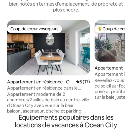
bien notés en termes d'emplacement, de propreté et
plus encore.
Coup de cœur voyageurs
Coup de cœur 
Coup de cœur voyageurs
Coups de cœur vo
Appartement ⋅ Oc
Appartement lumi
de l'océan
Réveillez-vous av
Appartement en résidence ⋅ Oc
Évaluation moyenne sur la b
5 (17)
de soleil sur l'océ
ean City
Appartement en résidence dans le
privé et profitez d
centre-ville, parking, à pied de la plage et
Appartement moderne de 2
sur la baie juste d
de la promenade
chambres/2 salles de bain au centre-ville
d'entrée. Cet app
d'Ocean City avec vue sur la baie,
mer dans le centre
balcon, ascenseur, piscine et parking.
MD est à quelques 
Équipements populaires dans les
Peut accueillir 6 personnes avec 1 lit King
de mer sans rue à 
Size et 2 lits Queen Size. Marchez
locations de vacances à Ocean City
voiture gratuitem
environ 300 mètres pour rejoindre la
couvert. Profitez