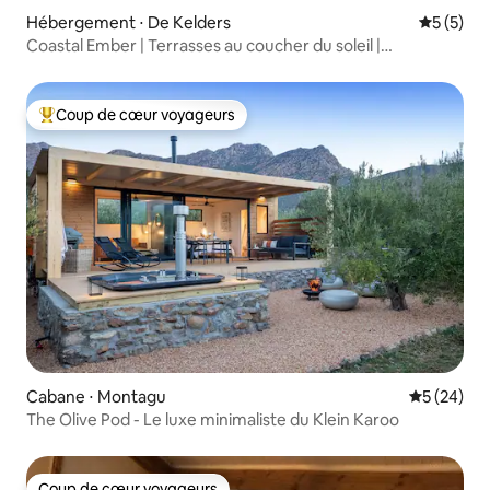
Hébergement ⋅ De Kelders
Évaluatio
5 (5)
Coastal Ember | Terrasses au coucher du soleil |
Observation des baleines
Coup de cœur voyageurs
Coups de cœur voyageurs les plus appréciés
Cabane ⋅ Montagu
Évaluation
5 (24)
The Olive Pod - Le luxe minimaliste du Klein Karoo
Coup de cœur voyageurs