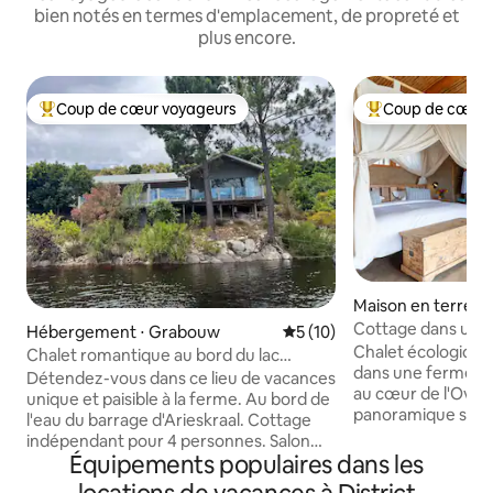
bien notés en termes d'emplacement, de propreté et
plus encore.
Coup de cœur voyageurs
Coup de cœur 
Coups de cœur voyageurs les plus appréciés
Coups de cœur vo
Maison en terre ⋅ 
Cottage dans un v
Hébergement ⋅ Grabouw
Évaluation moyenne sur la b
5 (10)
Homestead
Chalet écologique
Chalet romantique au bord du lac
dans une ferme ré
(Sunbird)
Détendez-vous dans ce lieu de vacances
au cœur de l'Over
unique et paisible à la ferme. Au bord de
panoramique sur W
l'eau du barrage d'Arieskraal. Cottage
montagnes de Klei
indépendant pour 4 personnes. Salon
de fynbos et de vi
Équipements populaires dans les
spacieux avec foyer intérieur, cuisine
dispose d'eau de s
bien équipée et grand patio avec