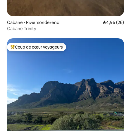
Cabane ⋅ Riviersonderend
Évaluation mo
4,96 (26)
Cabane Trinity
Coup de cœur voyageurs
Coups de cœur voyageurs les plus appréciés