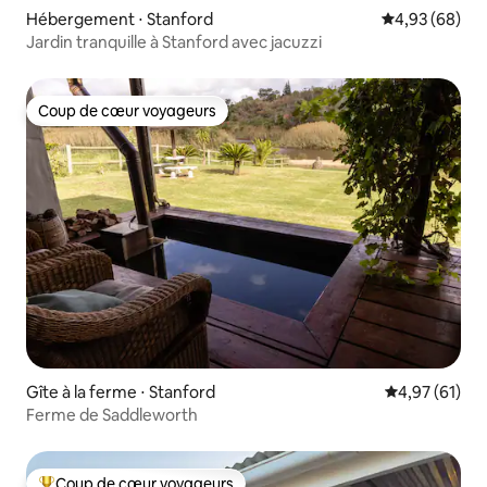
Hébergement ⋅ Stanford
Évaluation mo
4,93 (68)
Jardin tranquille à Stanford avec jacuzzi
Coup de cœur voyageurs
Coup de cœur voyageurs
Gîte à la ferme ⋅ Stanford
Évaluation mo
4,97 (61)
Ferme de Saddleworth
Coup de cœur voyageurs